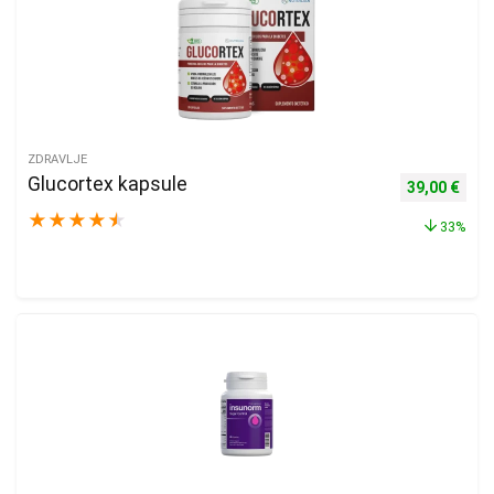
ZDRAVLJE
Glucortex kapsule
Izvorna cijen
Trenu
39,00
€
★
★
★
★
★
33%