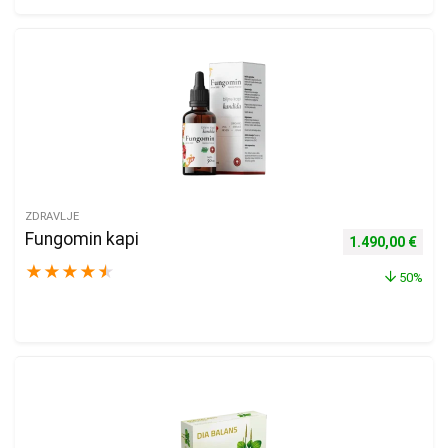
ZDRAVLJE
Fungomin kapi
Izvorna cijena b
Tren
1.490,00
€
★
★
★
★
★
50%