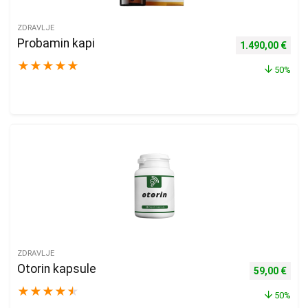
ZDRAVLJE
Probamin kapi
Izvorna cijena b
Tren
1.490,00
€
★
★
★
★
★
50%
ZDRAVLJE
Otorin kapsule
Izvorna cijen
Trenu
59,00
€
★
★
★
★
★
50%