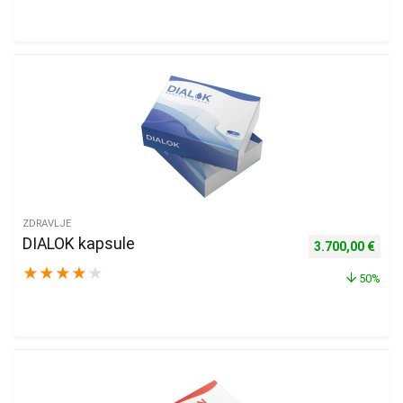
ZDRAVLJE
DIALOK kapsule
Izvorna cijena b
Tren
3.700,00
€
★
★
★
★
★
50%