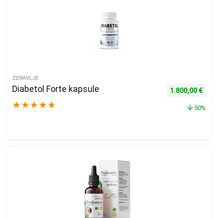
ZDRAVLJE
Diabetol Forte kapsule
Izvorna cijena b
Tren
1.800,00
€
★
★
★
★
★
50%