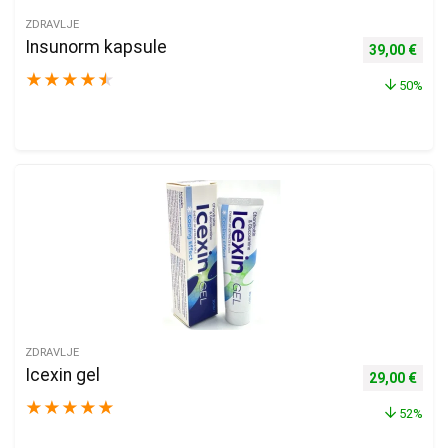
ZDRAVLJE
Insunorm kapsule
Izvorna cijen
Trenu
39,00
€
★
★
★
★
★
50%
ZDRAVLJE
Icexin gel
Izvorna cijen
Trenu
29,00
€
★
★
★
★
★
52%