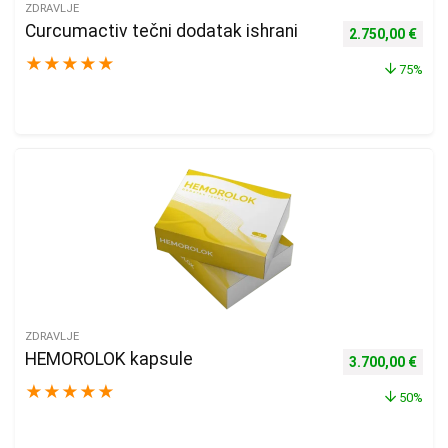
ZDRAVLJE
Curcumactiv tečni dodatak ishrani
Izvorna cijena b
Tren
2.750,00
€
★
★
★
★
★
75%
ZDRAVLJE
HEMOROLOK kapsule
Izvorna cijena b
Tren
3.700,00
€
★
★
★
★
★
50%