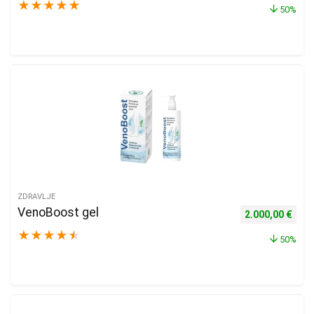
★
★
★
★
★
50%
ZDRAVLJE
VenoBoost gel
Izvorna cijena b
Tren
2.000,00
€
★
★
★
★
★
50%