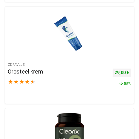
ZDRAVLJE
Orosteel krem
Izvorna cijen
Trenu
29,00
€
★
★
★
★
★
55%