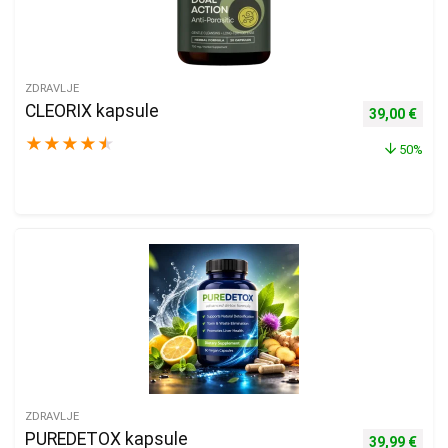
ZDRAVLJE
CLEORIX kapsule
Izvorna cijen
Trenu
39,00
€
★
★
★
★
★
50%
ZDRAVLJE
PUREDETOX kapsule
Izvorna cijen
Trenu
39,99
€