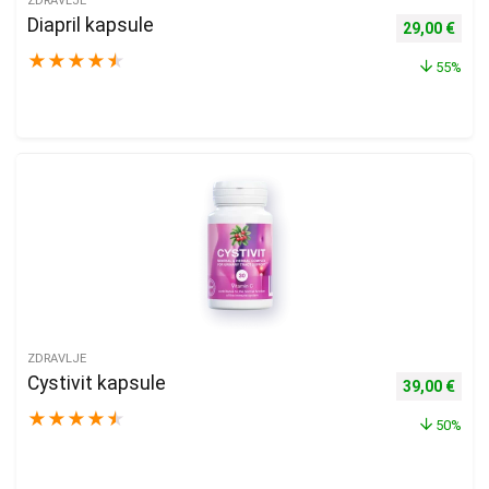
ZDRAVLJE
Diapril kapsule
Izvorna cijen
Trenu
29,00
€
★
★
★
★
★
55%
ZDRAVLJE
Cystivit kapsule
Izvorna cijen
Trenu
39,00
€
★
★
★
★
★
50%