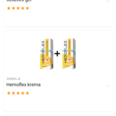
★
★
★
★
★
ZDRAVLJE
Hemoflex krema
★
★
★
★
★