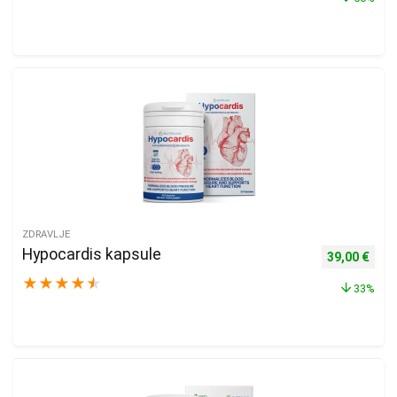
ZDRAVLJE
Hypocardis kapsule
Izvorna cijen
Trenu
39,00
€
★
★
★
★
★
33%