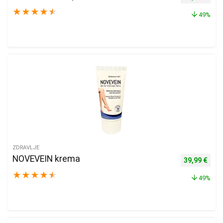
★
★
★
★
★
49%
ZDRAVLJE
NOVEVEIN krema
Izvorna cijen
Trenu
39,99
€
★
★
★
★
★
49%