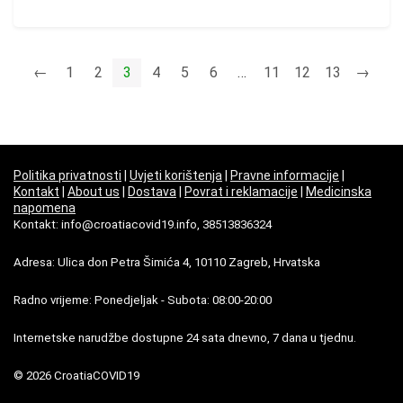
←
1
2
3
4
5
6
…
11
12
13
→
Politika privatnosti
|
Uvjeti korištenja
|
Pravne informacije
|
Kontakt
|
About us
|
Dostava
|
Povrat i reklamacije
|
Medicinska
napomena
Kontakt: info@croatiacovid19.info, 38513836324
Adresa: Ulica don Petra Šimića 4, 10110 Zagreb, Hrvatska
Radno vrijeme: Ponedjeljak - Subota: 08:00-20:00
Internetske narudžbe dostupne 24 sata dnevno, 7 dana u tjednu.
© 2026 CroatiaCOVID19