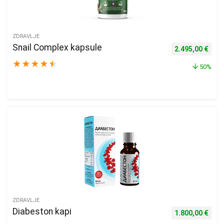
ZDRAVLJE
Snail Complex kapsule
Izvorna cijena b
Tren
2.495,00
€
★
★
★
★
★
50%
ZDRAVLJE
Diabeston kapi
Izvorna cijena b
Tren
1.800,00
€