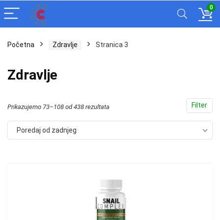
0
Početna
Zdravlje
Stranica 3
Zdravlje
Filter
Poredano
Prikazujemo 73–108 od 438 rezultata
po
Poredaj od zadnjeg
najnovijem