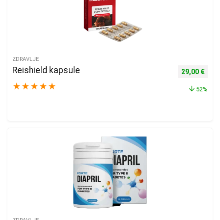
ZDRAVLJE
Reishield kapsule
Izvorna cijen
Trenu
29,00
€
★
★
★
★
★
52%