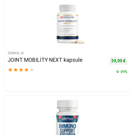
ZDRAVLJE
JOINT MOBILITY NEXT kapsule
Izvorna cijen
Trenu
39,99
€
★
★
★
★
★
49%