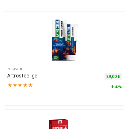
ZDRAVLJE
Artrosteel gel
Izvorna cijen
Trenu
29,00
€
★
★
★
★
★
42%