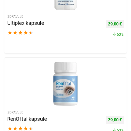
ZDRAVLJE
Ultiplex kapsule
Izvorna cijen
Trenu
29,00
€
★
★
★
★
★
50%
ZDRAVLJE
RenOftal kapsule
Izvorna cijen
Trenu
29,00
€
★
★
★
★
★
50%