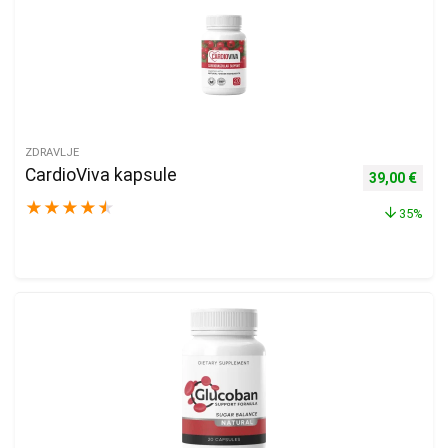
ZDRAVLJE
CardioViva kapsule
Izvorna cijen
Trenu
39,00
€
★
★
★
★
★
35%