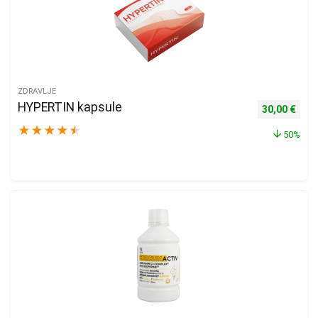
ZDRAVLJE
HYPERTIN kapsule
Izvorna cijen
Trenu
30,00
€
★
★
★
★
★
50%