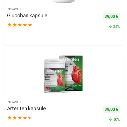
ZDRAVLJE
Glucoban kapsule
Izvorna cijen
Trenu
39,00
€
★
★
★
★
★
35%
ZDRAVLJE
Arteriten kapsule
Izvorna cijen
Trenu
39,00
€
★
★
★
★
★
50%