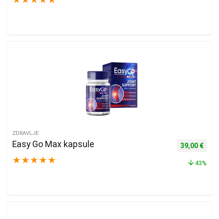
★
★
★
★
★
ZDRAVLJE
Easy Go Max kapsule
Izvorna cijen
Trenu
39,00
€
★
★
★
★
★
43%