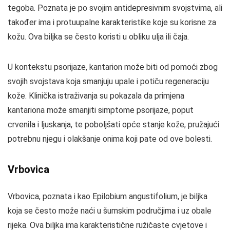
tegoba. Poznata je po svojim antidepresivnim svojstvima, ali
također ima i protuupalne karakteristike koje su korisne za
kožu. Ova biljka se često koristi u obliku ulja ili čaja.
U kontekstu psorijaze, kantarion može biti od pomoći zbog
svojih svojstava koja smanjuju upale i potiču regeneraciju
kože. Klinička istraživanja su pokazala da primjena
kantariona može smanjiti simptome psorijaze, poput
crvenila i ljuskanja, te poboljšati opće stanje kože, pružajući
potrebnu njegu i olakšanje onima koji pate od ove bolesti.
Vrbovica
Vrbovica, poznata i kao Epilobium angustifolium, je biljka
koja se često može naći u šumskim područjima i uz obale
rijeka. Ova biljka ima karakteristične ružičaste cvjetove i