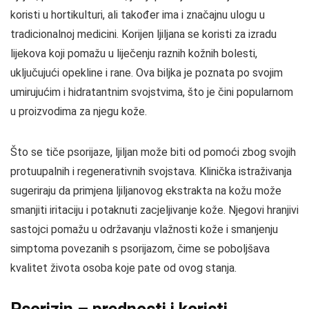
koristi u hortikulturi, ali također ima i značajnu ulogu u
tradicionalnoj medicini. Korijen ljiljana se koristi za izradu
lijekova koji pomažu u liječenju raznih kožnih bolesti,
uključujući opekline i rane. Ova biljka je poznata po svojim
umirujućim i hidratantnim svojstvima, što je čini popularnom
u proizvodima za njegu kože.
Što se tiče psorijaze, ljiljan može biti od pomoći zbog svojih
protuupalnih i regenerativnih svojstava. Klinička istraživanja
sugeriraju da primjena ljiljanovog ekstrakta na kožu može
smanjiti iritaciju i potaknuti zacjeljivanje kože. Njegovi hranjivi
sastojci pomažu u održavanju vlažnosti kože i smanjenju
simptoma povezanih s psorijazom, čime se poboljšava
kvalitet života osoba koje pate od ovog stanja.