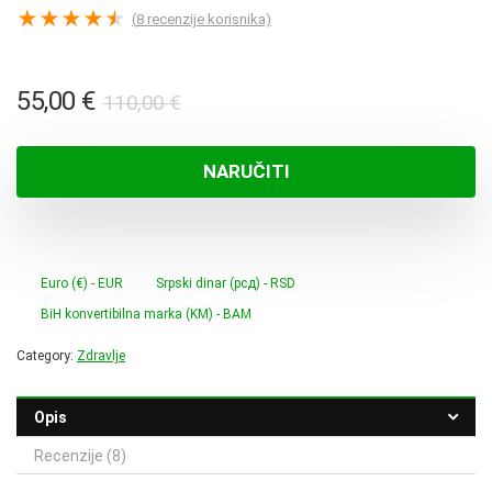
★
★
★
★
★
(
8
recenzije korisnika)
Izvorna
Trenutna
55,00
€
110,00
€
cijena
cijena
bila
je:
NARUČITI
je:
55,00 €.
110,00 €.
Euro (€) - EUR
Srpski dinar (рсд) - RSD
BiH konvertibilna marka (KM) - BAM
Category:
Zdravlje
Opis
Recenzije (8)