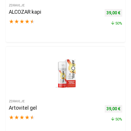
ZDRAVLJE
ALCOZAR kapi
Izvorna cijena
Trenu
39,00
€
★
★
★
★
★
50%
ZDRAVLJE
Artovitel gel
Izvorna cijena
Trenu
39,00
€
★
★
★
★
★
50%