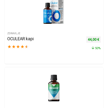
ZDRAVLJE
OCULEAR kapi
Izvorna cijena
Trenu
44,00
€
★
★
★
★
★
50%