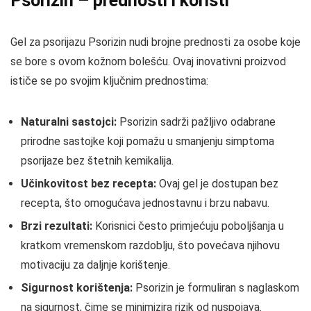
Psorizin – prednosti i koristi
Gel za psorijazu Psorizin nudi brojne prednosti za osobe koje
se bore s ovom kožnom bolešću. Ovaj inovativni proizvod
ističe se po svojim ključnim prednostima:
Naturalni sastojci:
Psorizin sadrži pažljivo odabrane
prirodne sastojke koji pomažu u smanjenju simptoma
psorijaze bez štetnih kemikalija.
Učinkovitost bez recepta:
Ovaj gel je dostupan bez
recepta, što omogućava jednostavnu i brzu nabavu.
Brzi rezultati:
Korisnici često primjećuju poboljšanja u
kratkom vremenskom razdoblju, što povećava njihovu
motivaciju za daljnje korištenje.
Sigurnost korištenja:
Psorizin je formuliran s naglaskom
na sigurnost, čime se minimizira rizik od nuspojava.