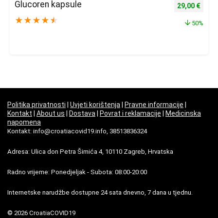
Glucoren kapsule
Izvorna cijena
Trenu
29,00
€
★
★
★
★
★
50%
Politika privatnosti
|
Uvjeti korištenja
|
Pravne informacije
|
Kontakt
|
About us
|
Dostava
|
Povrat i reklamacije
|
Medicinska
napomena
Kontakt: info@croatiacovid19.info, 38513836324
Adresa: Ulica don Petra Šimića 4, 10110 Zagreb, Hrvatska
Radno vrijeme: Ponedjeljak - Subota: 08:00-20:00
Internetske narudžbe dostupne 24 sata dnevno, 7 dana u tjednu.
© 2026 CroatiaCOVID19