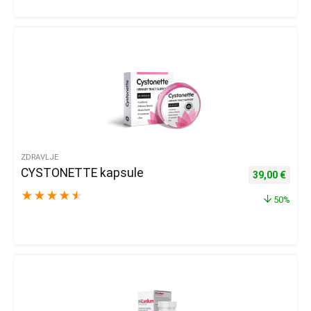
ZDRAVLJE
CYSTONETTE kapsule
Izvorna cijena
Trenu
39,00
€
★
★
★
★
★
50%