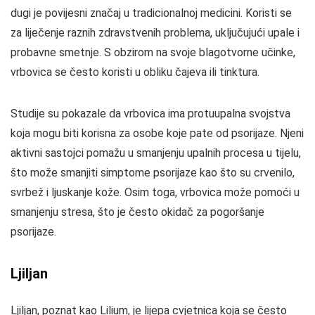
dugi je povijesni značaj u tradicionalnoj medicini. Koristi se
za liječenje raznih zdravstvenih problema, uključujući upale i
probavne smetnje. S obzirom na svoje blagotvorne učinke,
vrbovica se često koristi u obliku čajeva ili tinktura.
Studije su pokazale da vrbovica ima protuupalna svojstva
koja mogu biti korisna za osobe koje pate od psorijaze. Njeni
aktivni sastojci pomažu u smanjenju upalnih procesa u tijelu,
što može smanjiti simptome psorijaze kao što su crvenilo,
svrbež i ljuskanje kože. Osim toga, vrbovica može pomoći u
smanjenju stresa, što je često okidač za pogoršanje
psorijaze.
Ljiljan
Ljiljan, poznat kao Lilium, je lijepa cvjetnica koja se često