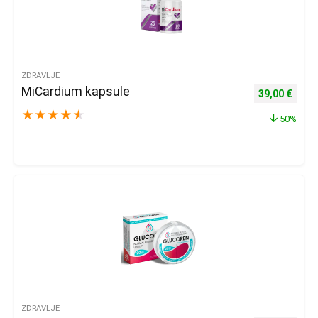
ZDRAVLJE
MiCardium kapsule
Izvorna cijena
Trenu
39,00
€
★
★
★
★
★
50%
ZDRAVLJE