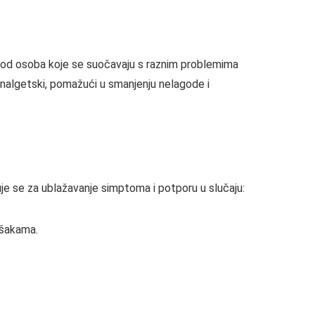
je kod osoba koje se suočavaju s raznim problemima
i analgetski, pomažući u smanjenju nelagode i
je se za ublažavanje simptoma i potporu u slučaju:
 šakama.