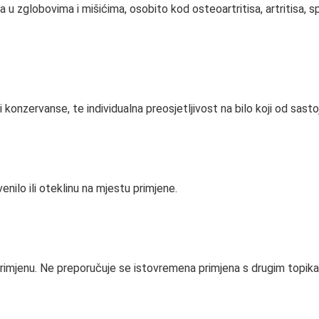
la u zglobovima i mišićima, osobito kod osteoartritisa, artritisa, 
ili konzervanse, te individualna preosjetljivost na bilo koji od sasto
enilo ili oteklinu na mjestu primjene.
u primjenu. Ne preporučuje se istovremena primjena s drugim topik