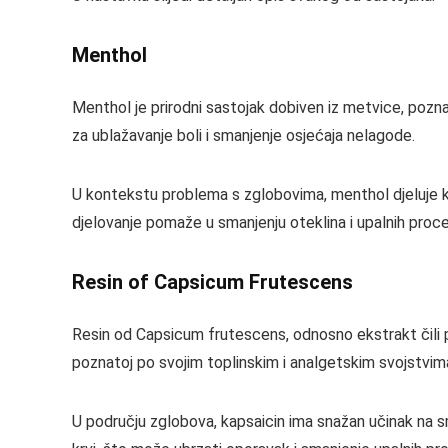
Menthol
Menthol je prirodni sastojak dobiven iz metvice, pozna
za ublažavanje boli i smanjenje osjećaja nelagode.
U kontekstu problema s zglobovima, menthol djeluje ka
djelovanje pomaže u smanjenju oteklina i upalnih proc
Resin of Capsicum Frutescens
Resin od Capsicum frutescens, odnosno ekstrakt čili pa
poznatoj po svojim toplinskim i analgetskim svojstvim
U području zglobova, kapsaicin ima snažan učinak na sm