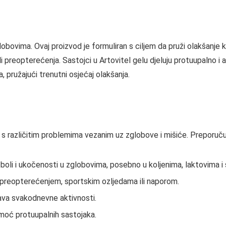
 zglobovima. Ovaj proizvod je formuliran s ciljem da pruži olakšan
ili preopterećenja. Sastojci u Artovitel gelu djeluju protuupalno 
a, pružajući trenutni osjećaj olakšanja.
 s različitim problemima vezanim uz zglobove i mišiće. Preporuču
e boli i ukočenosti u zglobovima, posebno u koljenima, laktovima i
 preopterećenjem, sportskim ozljedama ili naporom.
va svakodnevne aktivnosti.
moć protuupalnih sastojaka.