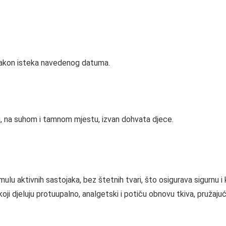
ek nakon isteka navedenog datuma.
ju, na suhom i tamnom mjestu, izvan dohvata djece.
mulu aktivnih sastojaka, bez štetnih tvari, što osigurava sigurnu i
oji djeluju protuupalno, analgetski i potiču obnovu tkiva, pružajuć