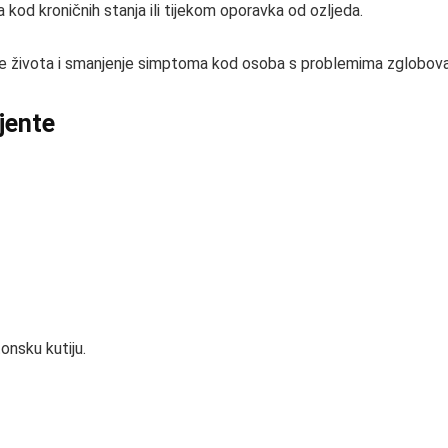
od kroničnih stanja ili tijekom oporavka od ozljeda.
ete života i smanjenje simptoma kod osoba s problemima zglobova 
ijente
onsku kutiju.