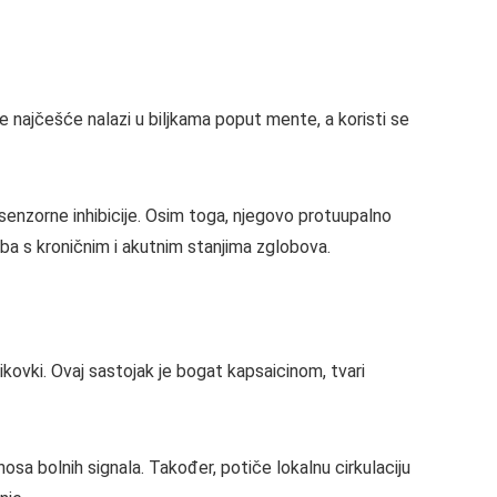
e najčešće nalazi u biljkama poput mente, a koristi se
enzorne inhibicije. Osim toga, njegovo protuupalno
ba s kroničnim i akutnim stanjima zglobova.
kovki. Ovaj sastojak je bogat kapsaicinom, tvari
sa bolnih signala. Također, potiče lokalnu cirkulaciju