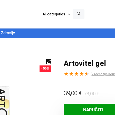
All categories
Zdravlje
Artovitel gel
- 50%
★
★
★
★
★
(
7
recenzije kori
Izvor
Trenu
39,00
€
78,00
€
cijena
cijena
bila
je:
NARUČITI
je:
39,00 