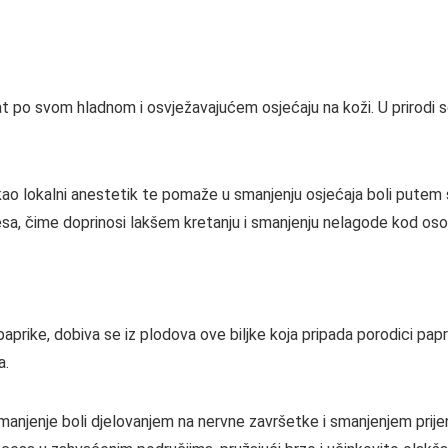
t po svom hladnom i osvježavajućem osjećaju na koži. U prirodi s
o lokalni anestetik te pomaže u smanjenju osjećaja boli putem s
esa, čime doprinosi lakšem kretanju i smanjenju nelagode kod oso
prike, dobiva se iz plodova ove biljke koja pripada porodici papri
a.
anjenje boli djelovanjem na nervne završetke i smanjenjem prijeno