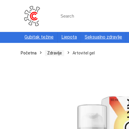
Search
for:
Gubitak težine
Ljepota
Seksualno zdravlje
Početna
Zdravlje
Artovitel gel