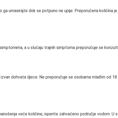
o ga umasirajte dok se potpuno ne upije. Preporučena količina je 
 simptomima, a u slučaju trajnih simptoma preporučuje se konzulta
žati izvan dohvata djece. Ne preporučuje se osobama mlađim od 18 
nanošenja veće količine, isperite zahvaćeno područje vodom. U slu