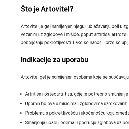
Što je Artovitel?
Artovitel je gel namijenjen njegu i ublažavanju boli u
vezanim uz zglobove i mišiće, poput artritisa, artroze 
poboljšanju pokretljivosti. Lako se nanosi i brzo se upij
Indikacije za uporabu
Artovitel gel je namijenjen osobama koje se suočavaju
Artritisa i osteoartritisa, gdje je potrebno smanjenj
Upornih bolova u mišićima i zglobovima uzrokovanih
Problema s pokretljivošću i ukočenošću koja omeđa
Smanjenja upale i edema u području zglobova uz po