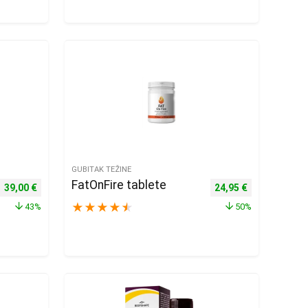
GUBITAK TEŽINE
FatOnFire tablete
Izvorna cijena bila je: 69,00 €.
Trenutna cijena je: 39,00 €.
Izvorna cijena bila je
Trenutna cije
39,00
€
24,95
€
★
★
★
★
★
43%
50%