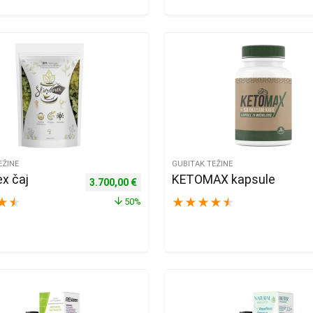
EŽINE
GUBITAK TEŽINE
x čaj
KETOMAX kapsule
,00 €.
e: 2.000,00 €.
Izvorna cijena bila je: 7.400,00 €.
Trenutna cijena je: 3.700,00 €.
3.700,00
€
★
★
★
★
★
★
★
50%