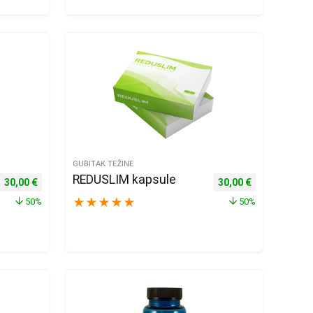
GUBITAK TEŽINE
REDUSLIM kapsule
Izvorna cijena bila je: 60,00 €.
Trenutna cijena je: 30,00 €.
Izvorna cijena bila je
Trenutna cije
30,00
€
30,00
€
★
★
★
★
★
50%
50%