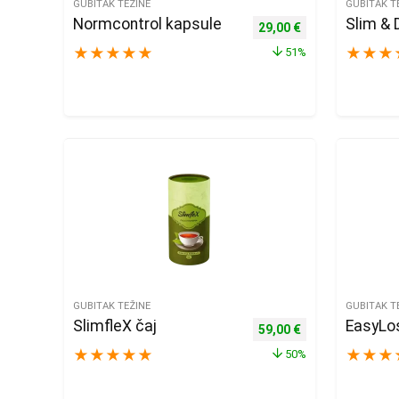
GUBITAK TEŽINE
GUBITAK T
Normcontrol kapsule
Slim & 
Izvorna cijena bila je: 59
Trenutna cijena j
29,00
€
★
★
★
★
★
★
★
★
51%
GUBITAK TEŽINE
GUBITAK T
SlimfleX čaj
EasyLo
Izvorna cijena bila je: 11
Trenutna cijena j
59,00
€
★
★
★
★
★
★
★
★
50%