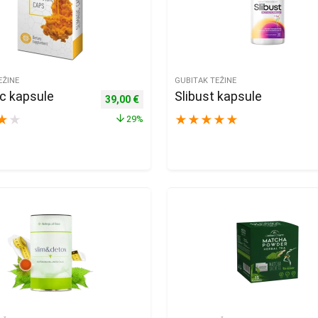
EŽINE
GUBITAK TEŽINE
c kapsule
Slibust kapsule
,00 €.
e: 20,00 €.
Izvorna cijena bila je: 55,00 €.
Trenutna cijena je: 39,00 €.
39,00
€
★
★
★
★
★
★
★
29%