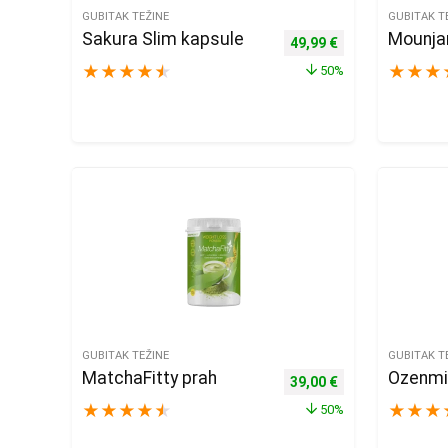
GUBITAK TEŽINE
GUBITAK T
Sakura Slim kapsule
Mounja
Izvorna cijena bila je: 99
Trenutna cijena j
49,99
€
★
★
★
★
★
★
★
★
50%
GUBITAK TEŽINE
GUBITAK T
MatchaFitty prah
Ozenmi
Izvorna cijena bila je: 78
Trenutna cijena j
39,00
€
★
★
★
★
★
★
★
★
50%