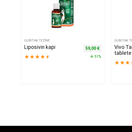
GUBITAK TEŽINE
GUBITAK T
Liposivin kapi
Vivo T
Izvorna cijena bila je: 12
Trenutna cijena j
59,00
€
tablete
★
★
★
★
★
51%
★
★
★