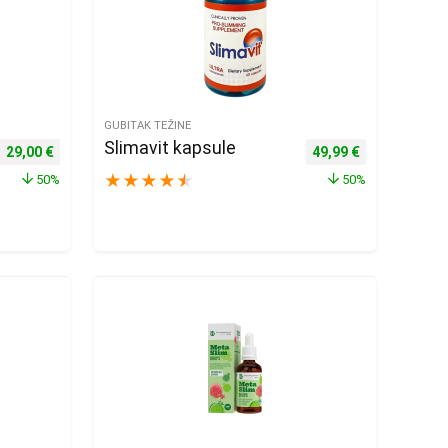
GUBITAK TEŽINE
Slimavit kapsule
Izvorna cijena bila je: 58,00 €.
Trenutna cijena je: 29,00 €.
Izvorna cijena bila je
Trenutna cije
29,00
€
49,99
€
★
★
★
★
★
50%
50%