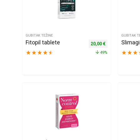
GUBITAK TEŽINE
GUBITAK T
Fitopil tablete
Slimagi
Izvorna cijena bila je: 39
Trenutna cijena j
20,00
€
★
★
★
★
★
★
★
★
49%