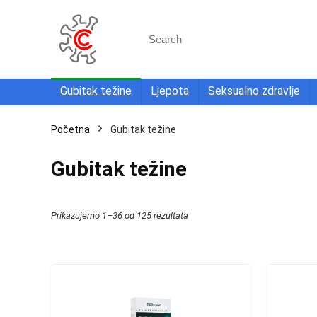
Search
for:
Gubitak težine
Ljepota
Seksualno zdravlje
Početna
Gubitak težine
Gubitak težine
Poredano
Prikazujemo 1–36 od 125 rezultata
po
najnovijem