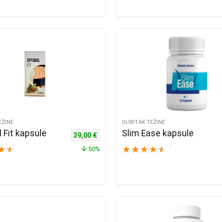
EŽINE
GUBITAK TEŽINE
 Fit kapsule
Slim Ease kapsule
,00 €.
e: 39,00 €.
Izvorna cijena bila je: 78,00 €.
Trenutna cijena je: 39,00 €.
39,00
€
★
★
★
★
★
★
★
50%