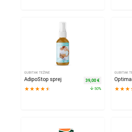
GUBITAK TEŽINE
GUBITAK T
AdipoStop sprej
Optimal
Izvorna cijena bila je: 78
Trenutna cijena j
39,00
€
★
★
★
★
★
★
★
★
50%