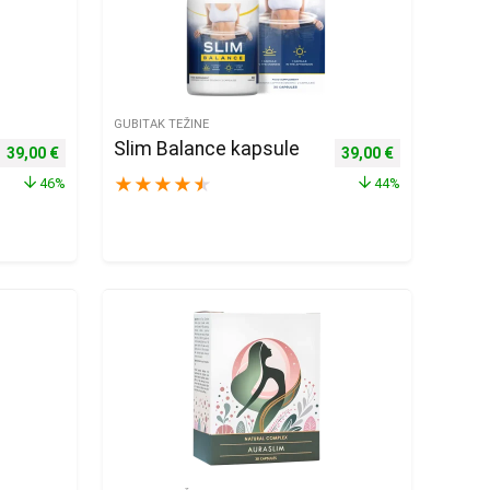
GUBITAK TEŽINE
Slim Balance kapsule
Izvorna cijena bila je: 72,00 €.
Trenutna cijena je: 39,00 €.
Izvorna cijena bila je
Trenutna cije
39,00
€
39,00
€
★
★
★
★
★
46%
44%