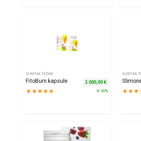
GUBITAK TEŽINE
GUBITAK T
FitoBurn kapsule
Slimone
Izvorna cijena bila je: 4.000
Trenutna cijena j
2.000,00
€
★
★
★
★
★
★
★
★
50%