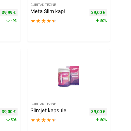
GUBITAK TEŽINE
Meta Slim kapi
Izvorna cijena bila je: 78,98 €.
Trenutna cijena je: 39,99 €.
Izvorna cijena bila je
Trenutna cije
39,99
€
39,00
€
★
★
★
★
★
49%
50%
GUBITAK TEŽINE
Slimjet kapsule
Izvorna cijena bila je: 78,00 €.
Trenutna cijena je: 39,00 €.
Izvorna cijena bila je
Trenutna cije
39,00
€
39,00
€
★
★
★
★
★
50%
50%