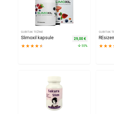
GUBITAK TEŽINE
GUBITAK T
Slimoxil kapsule
REsizen
Izvorna cijena bila je: 65
Trenutna cijena j
29,00
€
★
★
★
★
★
★
★
★
55%