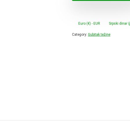
118,0
Euro (€) - EUR
Srpski dinar 
Category:
Gubitak težine