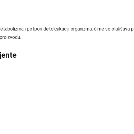
tabolizma i potpori detoksikaciji organizma, čime se olakšava po
proizvodu.
ijente