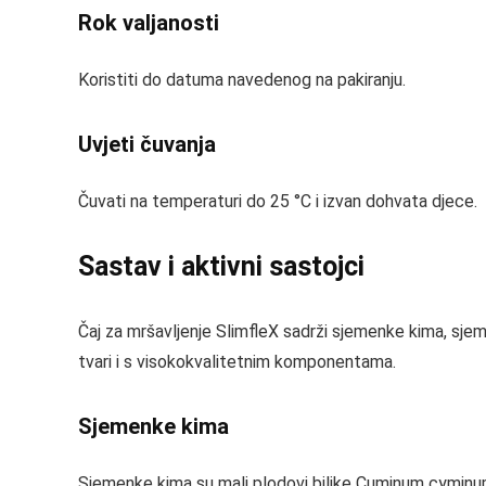
Rok valjanosti
Koristiti do datuma navedenog na pakiranju.
Uvjeti čuvanja
Čuvati na temperaturi do 25 °C i izvan dohvata djece.
Sastav i aktivni sastojci
Čaj za mršavljenje SlimfleX sadrži sjemenke kima, sjem
tvari i s visokokvalitetnim komponentama.
Sjemenke kima
Sjemenke kima su mali plodovi biljke Cuminum cyminum,