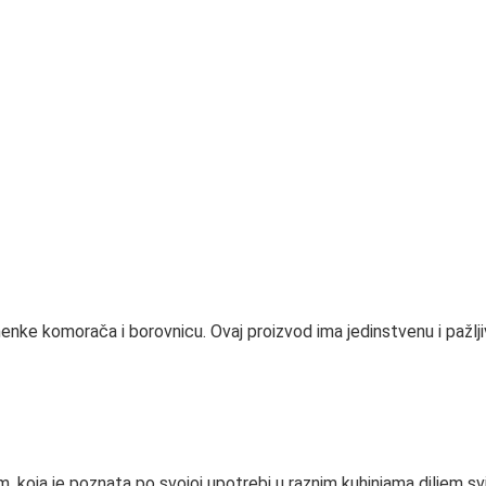
enke komorača i borovnicu. Ovaj proizvod ima jedinstvenu i pažlj
 koja je poznata po svojoj upotrebi u raznim kuhinjama diljem s