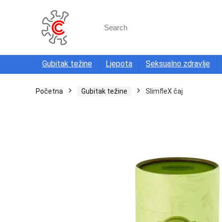
Search
for:
Gubitak težine
Ljepota
Seksualno zdravlje
Početna
Gubitak težine
SlimfleX čaj