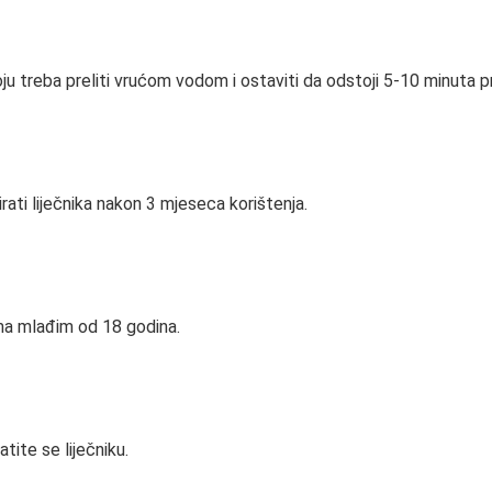
u treba preliti vrućom vodom i ostaviti da odstoji 5-10 minuta p
irati liječnika nakon 3 mjeseca korištenja.
ma mlađim od 18 godina.
tite se liječniku.