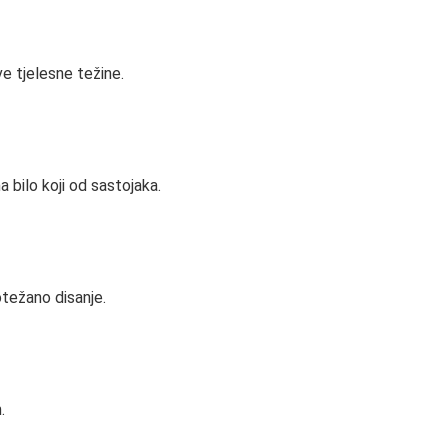
ve tjelesne težine.
na bilo koji od sastojaka.
 otežano disanje.
.