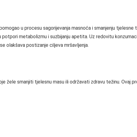
bi pomogao u procesu sagorijevanja masnoća i smanjenju tjelesne tež
 potpori metabolizmu i suzbijanju apetita. Uz redovitu konzumacij
e se olakšava postizanje ciljeva mršavljenja.
je žele smanjiti tjelesnu masu ili održavati zdravu težinu. Ovaj 