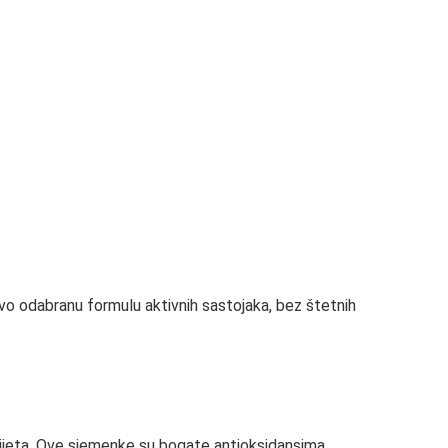
ivo odabranu formulu aktivnih sastojaka, bez štetnih
vijeta. Ove sjemenke su bogate antioksidansima,