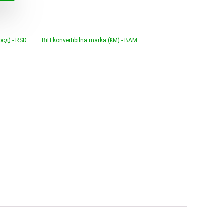
0 €.
(рсд) - RSD
BiH konvertibilna marka (KM) - BAM