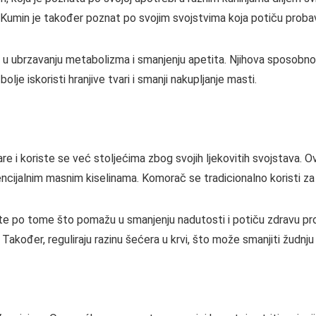
. Kumin je također poznat po svojim svojstvima koja potiču proba
u ubrzavanju metabolizma i smanjenju apetita. Njihova sposobno
olje iskoristi hranjive tvari i smanji nakupljanje masti.
re i koriste se već stoljećima zbog svojih ljekovitih svojstava
esencijalnim masnim kiselinama. Komorač se tradicionalno koristi 
e po tome što pomažu u smanjenju nadutosti i potiču zdravu pro
 Također, reguliraju razinu šećera u krvi, što može smanjiti žudnj