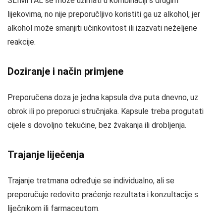
SLIMITAL se može uzimati u kombinaciji s drugim
lijekovima, no nije preporučljivo koristiti ga uz alkohol, jer
alkohol može smanjiti učinkovitost ili izazvati neželjene
reakcije.
Doziranje i način primjene
Preporučena doza je jedna kapsula dva puta dnevno, uz
obrok ili po preporuci stručnjaka. Kapsule treba progutati
cijele s dovoljno tekućine, bez žvakanja ili drobljenja.
Trajanje liječenja
Trajanje tretmana određuje se individualno, ali se
preporučuje redovito praćenje rezultata i konzultacije s
liječnikom ili farmaceutom.