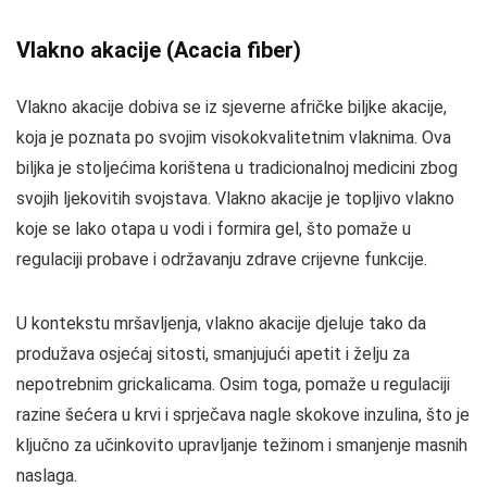
Vlakno akacije (Acacia fiber)
Vlakno akacije dobiva se iz sjeverne afričke biljke akacije,
koja je poznata po svojim visokokvalitetnim vlaknima. Ova
biljka je stoljećima korištena u tradicionalnoj medicini zbog
svojih ljekovitih svojstava. Vlakno akacije je topljivo vlakno
koje se lako otapa u vodi i formira gel, što pomaže u
regulaciji probave i održavanju zdrave crijevne funkcije.
U kontekstu mršavljenja, vlakno akacije djeluje tako da
produžava osjećaj sitosti, smanjujući apetit i želju za
nepotrebnim grickalicama. Osim toga, pomaže u regulaciji
razine šećera u krvi i sprječava nagle skokove inzulina, što je
ključno za učinkovito upravljanje težinom i smanjenje masnih
naslaga.