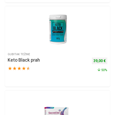
GUBITAK TEŽINE
Keto Black prah
Izvorna cijena
Trenu
39,00
€
★
★
★
★
★
50%