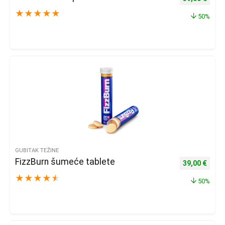
★
★
★
★
★
50%
GUBITAK TEŽINE
FizzBurn šumeće tablete
Izvorna cijena
Trenu
39,00
€
★
★
★
★
★
50%