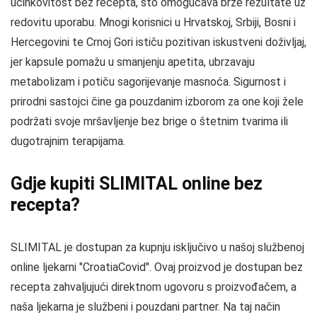
učinkovitost bez recepta, što omogućava brze rezultate uz
redovitu uporabu. Mnogi korisnici u Hrvatskoj, Srbiji, Bosni i
Hercegovini te Crnoj Gori ističu pozitivan iskustveni doživljaj,
jer kapsule pomažu u smanjenju apetita, ubrzavaju
metabolizam i potiču sagorijevanje masnoća. Sigurnost i
prirodni sastojci čine ga pouzdanim izborom za one koji žele
podržati svoje mršavljenje bez brige o štetnim tvarima ili
dugotrajnim terapijama.
Gdje kupiti SLIMITAL online bez
recepta?
SLIMITAL je dostupan za kupnju isključivo u našoj službenoj
online ljekarni "CroatiaCovid". Ovaj proizvod je dostupan bez
recepta zahvaljujući direktnom ugovoru s proizvođačem, a
naša ljekarna je službeni i pouzdani partner. Na taj način