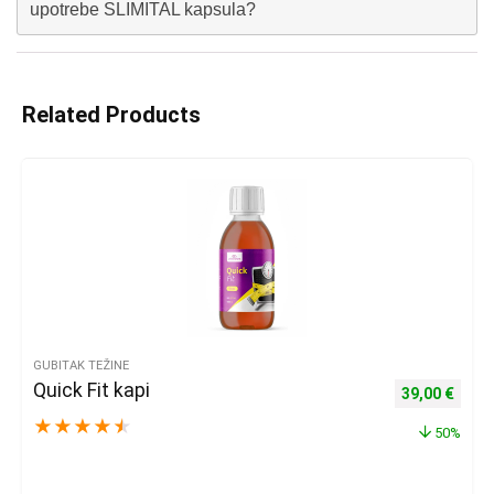
upotrebe SLIMITAL kapsula?
Related Products
GUBITAK TEŽINE
Quick Fit kapi
Izvorna cijena
Trenu
39,00
€
★
★
★
★
★
50%