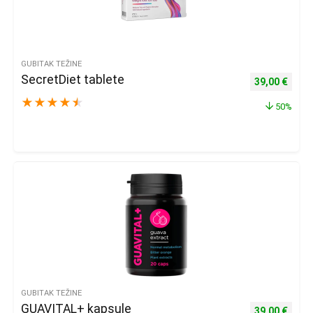
GUBITAK TEŽINE
SecretDiet tablete
Izvorna cijena
Trenu
39,00
€
★
★
★
★
★
50%
GUBITAK TEŽINE
GUAVITAL+ kapsule
Izvorna cijena
Trenu
39,00
€