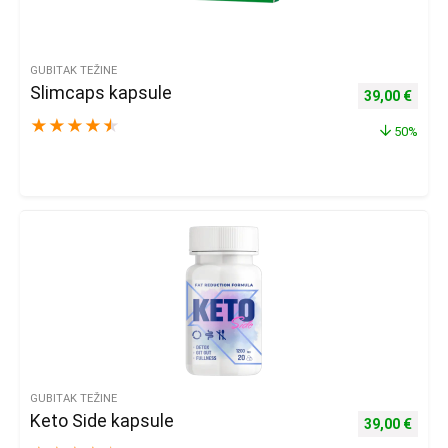
GUBITAK TEŽINE
Slimcaps kapsule
Izvorna cijena
Trenu
39,00
€
★
★
★
★
★
50%
GUBITAK TEŽINE
Keto Side kapsule
Izvorna cijena
Trenu
39,00
€