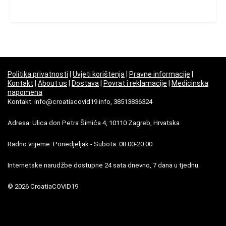
Politika privatnosti
|
Uvjeti korištenja
|
Pravne informacije
|
Kontakt
|
About us
|
Dostava
|
Povrat i reklamacije
|
Medicinska
napomena
Kontakt: info@croatiacovid19.info, 38513836324
Adresa: Ulica don Petra Šimića 4, 10110 Zagreb, Hrvatska
Radno vrijeme: Ponedjeljak - Subota: 08:00-20:00
Internetske narudžbe dostupne 24 sata dnevno, 7 dana u tjednu.
© 2026 CroatiaCOVID19