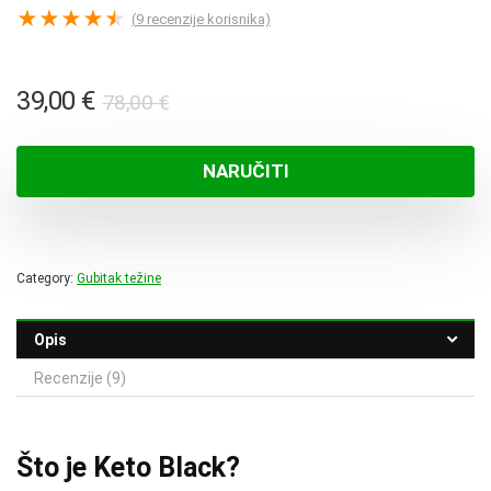
★
★
★
★
★
(
9
recenzije korisnika)
Izvorna
Trenutna
39,00
€
78,00
€
cijena
cijena
bila
je:
NARUČITI
je:
39,00 €.
78,00 €.
Category:
Gubitak težine
Opis
Recenzije (9)
Što je Keto Black?