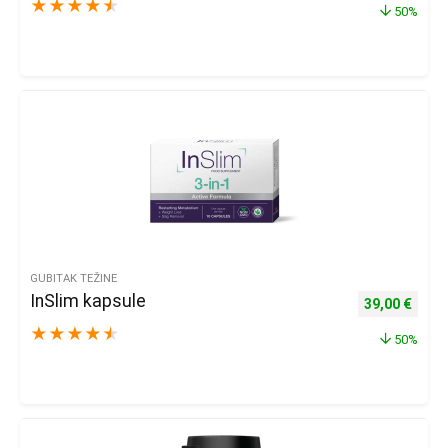
★
★
★
★
★
50%
GUBITAK TEŽINE
InSlim kapsule
Izvorna cijena
Trenu
39,00
€
★
★
★
★
★
50%