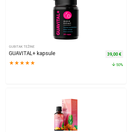
GUBITAK TEŽINE
GUAVITAL+ kapsule
Izvorna cijena
Trenu
39,00
€
★
★
★
★
★
50%