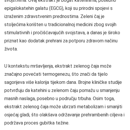
svojstvima. Ovaj ekstrakt je bogat katehinima, posebno
epigalokatehin galatu (EGCG), koji su prirodni spojevi s
izraženim zdravstvenim prednostima. Zeleni čaj je
stoljećima korišten u tradicionalnoj medicini zbog svojih
stimulativnih i pročišćavajućih svojstava, a danas je široko
priznat kao dodatak prehrani za potporu zdravom načinu
života.
U kontekstu mršavljenja, ekstrakt zelenog čaja može
značajno povećati termogenezu, što znači da tijelo
sagorijeva više kalorija tijekom dana. Brojne kliničke studije
potvrđuju da katehini u zelenom čaju pomažu u smanjenju
masnih naslaga, posebno u području trbuha. Osim toga,
ekstrakt zelenog čaja može ubrzati metabolizam i smanjiti
osjećaj gladi, što olakšava održavanje prehrambenih ciljeva i
podržava proces gubitka težine.