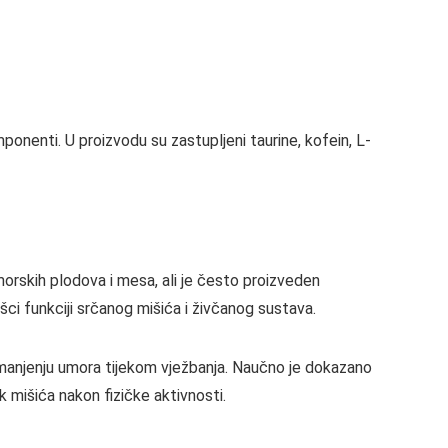
mponenti. U proizvodu su zastupljeni taurine, kofein, L-
 morskih plodova i mesa, ali je često proizveden
ršci funkciji srčanog mišića i živčanog sustava.
manjenju umora tijekom vježbanja. Naučno je dokazano
 mišića nakon fizičke aktivnosti.