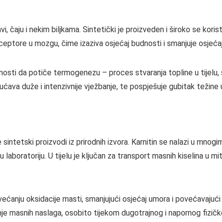
avi, čaju i nekim biljkama. Sintetički je proizveden i široko se kor
eceptore u mozgu, čime izaziva osjećaj budnosti i smanjuje osjeća
nosti da potiče termogenezu – proces stvaranja topline u tijelu, š
gućava duže i intenzivnije vježbanje, te pospješuje gubitak težin
i se sintetski proizvodi iz prirodnih izvora. Karnitin se nalazi u m
laboratoriju. U tijelu je ključan za transport masnih kiselina u mit
većanju oksidacije masti, smanjujući osjećaj umora i povećavajući
je masnih naslaga, osobito tijekom dugotrajnog i napornog fizičk