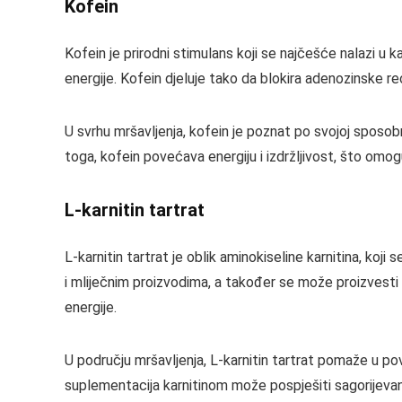
Kofein
Kofein je prirodni stimulans koji se najčešće nalazi u k
energije. Kofein djeluje tako da blokira adenozinske r
U svrhu mršavljenja, kofein je poznat po svojoj sposob
toga, kofein povećava energiju i izdržljivost, što omo
L-karnitin tartrat
L-karnitin tartrat je oblik aminokiseline karnitina, koj
i mliječnim proizvodima, a također se može proizvesti u 
energije.
U području mršavljenja, L-karnitin tartrat pomaže u po
suplementacija karnitinom može pospješiti sagorijevan