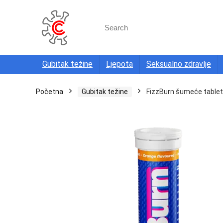
Search
for:
Gubitak težine
Ljepota
Seksualno zdravlje
Početna
Gubitak težine
FizzBurn šumeće table