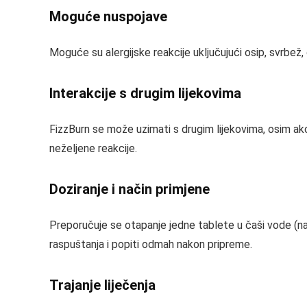
Moguće nuspojave
Moguće su alergijske reakcije uključujući osip, svrbež, o
Interakcije s drugim lijekovima
FizzBurn se može uzimati s drugim lijekovima, osim ako 
neželjene reakcije.
Doziranje i način primjene
Preporučuje se otapanje jedne tablete u čaši vode (na
raspuštanja i popiti odmah nakon pripreme.
Trajanje liječenja