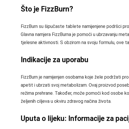
Što je FizzBurn?
FizzBurn su šipučaste tablete namijenjene podršci pro
Glavna namjera FizzBurna je pomoći u ubrzavanju metab
tjelesne aktivnosti. S obzirom na svoju formulu, ove t
Indikacije za uporabu
FizzBurn je namijenjen osobama koje žele podržati proc
apetit i ubrzati svoj metabolizam. Ovaj proizvod pos
režima prehrane. Također, može pomoći kod osobe koje 
željenih ciljeva u okviru zdravog načina života.
Uputa o lijeku: Informacije za pac