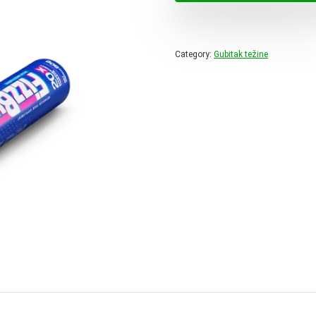
78,00 
Category:
Gubitak težine