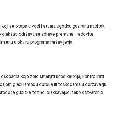
oji se otapa u vodi i stvara ugodnu gaziranu napitak.
 olakšati održavanje zdrave prehrane i redovite
imjenu u okviru programa mršavljenja.
osobama koje žele smanjiti unos kalorija, kontrolirati
ećajem gladi između obroka ili teškoćama u održavanju
procesa gubitka težine, olakšavajući tako ostvarenje