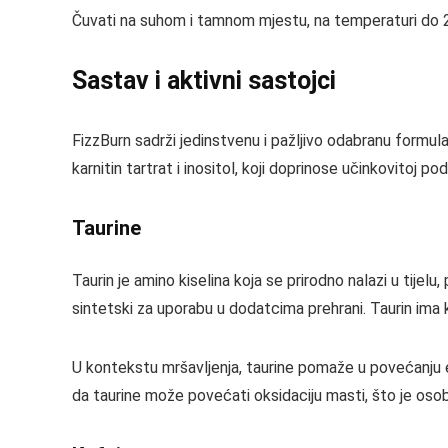
Čuvati na suhom i tamnom mjestu, na temperaturi do 2
Sastav i aktivni sastojci
FizzBurn sadrži jedinstvenu i pažljivo odabranu formulac
karnitin tartrat i inositol, koji doprinose učinkovitoj p
Taurine
Taurin je amino kiselina koja se prirodno nalazi u tije
sintetski za uporabu u dodatcima prehrani. Taurin ima klj
U kontekstu mršavljenja, taurine pomaže u povećanju 
da taurine može povećati oksidaciju masti, što je osob