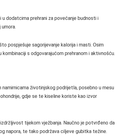
isti u dodatcima prehrani za povećanje budnosti i
j umora.
to pospješuje sagorijevanje kalorija i masti. Osim
e u kombinaciji s odgovarajućom prehranom i aktivnošću.
nogim namirnicama životinjskog podrijetla, posebno u mesu
ohondrije, gdje se te kiseline koriste kao izvor
 izdržljivost tijekom vježbanja. Naučno je potvrđeno da
og napora, te tako podržava ciljeve gubitka težine.