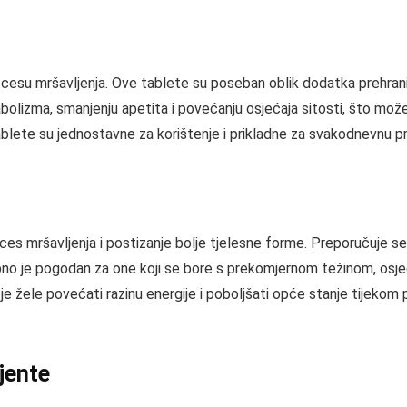
cesu mršavljenja. Ove tablete su poseban oblik dodatka prehrani k
olizma, smanjenju apetita i povećanju osjećaja sitosti, što može
ablete su jednostavne za korištenje i prikladne za svakodnevnu pr
es mršavljenja i postizanje bolje tjelesne forme. Preporučuje se 
ebno je pogodan za one koji se bore s prekomjernom težinom, osj
žele povećati razinu energije i poboljšati opće stanje tijekom 
ijente