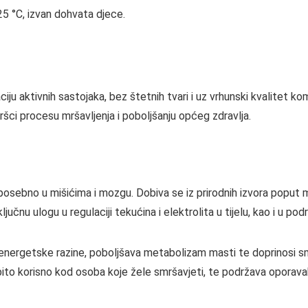
5 °C, izvan dohvata djece.
iju aktivnih sastojaka, bez štetnih tvari i uz vrhunski kvalitet ko
odršci procesu mršavljenja i poboljšanju općeg zdravlja.
lu, posebno u mišićima i mozgu. Dobiva se iz prirodnih izvora poput
učnu ulogu u regulaciji tekućina i elektrolita u tijelu, kao i u pod
energetske razine, poboljšava metabolizam masti te doprinosi s
ito korisno kod osoba koje žele smršavjeti, te podržava oporavak