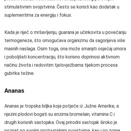
stimulativnim svojstvima. Često se koristi kao dodatak u
suplementima za energiju i fokus.
Kada je riječ o mršavljenju, guarana je učinkovita u povećanju
termogeneze, što omogućava organizmu da sagorijeva više
masnih naslaga. Osim toga, ona može smanjiti osjećaj umora
i poboljšati koncentraciju, što korisno doprinosi aktivnom
načinu života i redovitim tjelovježbama tijekom procesa
gubitka težine.
Ananas
Ananas je tropska biljka koja potječe iz Južne Amerike, a
njezini plodovi bogati su enzima bromelain, vitamina C i
drugih korisnih sastojaka. Ovaj prirodni sastojak široko je
poznat po svojim protuupalnim svojstvima, kao i po tome