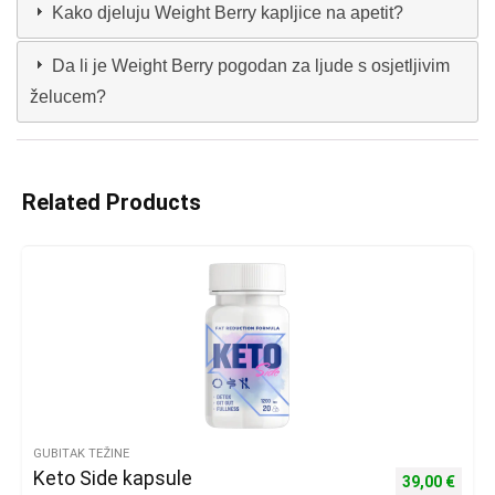
Kako djeluju Weight Berry kapljice na apetit?
Da li je Weight Berry pogodan za ljude s osjetljivim
želucem?
Related Products
GUBITAK TEŽINE
Keto Side kapsule
Izvorna cijena
Trenu
39,00
€