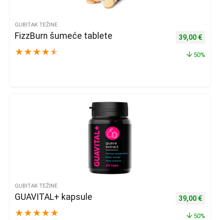
GUBITAK TEŽINE
FizzBurn šumeće tablete
Izvorna cijena
Trenu
39,00
€
★
★
★
★
★
50%
GUBITAK TEŽINE
GUAVITAL+ kapsule
Izvorna cijena
Trenu
39,00
€
★
★
★
★
★
50%