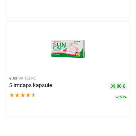
GUBITAK TEŽINE
Slimcaps kapsule
Izvorna cijena
Trenu
39,00
€
★
★
★
★
★
50%