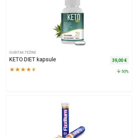
GUBITAK TEŽINE
KETO DIET kapsule
Izvorna cijena
Trenu
39,00
€
★
★
★
★
★
50%