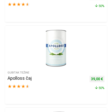
★
★
★
★
★
50%
GUBITAK TEŽINE
Apolloss čaj
Izvorna cijena
Trenu
39,00
€
★
★
★
★
★
50%