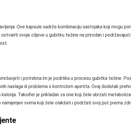
ljenja. Ove kapsule sadrže kombinaciju sastojaka koji mogu pom
 ostvariti svoje ciljeve u gubitku težine na prirodan i podržavaju
ost.
šavjeti i potrebna im je podrška u procesu gubitka težine. Pose
nih naslaga ili problema s kontrolom apetita. Ovaj dodatak prehr
kalorija. Također je prikladan za one koji žele ubrzati metaboliz
namijenjen svima koji žele olakšati i podržati svoj put prema zdrav
ijente