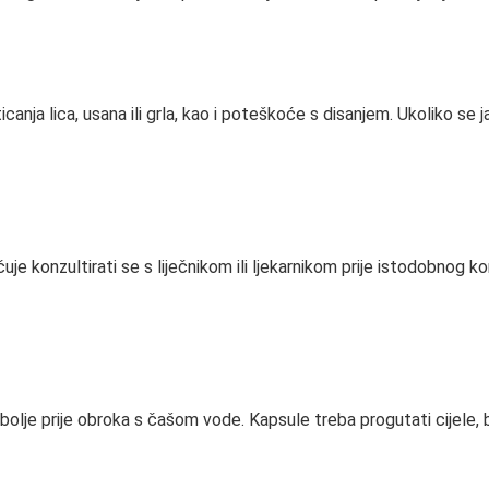
canja lica, usana ili grla, kao i poteškoće s disanjem. Ukoliko se 
je konzultirati se s liječnikom ili ljekarnikom prije istodobnog kori
lje prije obroka s čašom vode. Kapsule treba progutati cijele, be