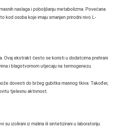
u masnih naslaga i poboljšanju metabolizma. Povećana
to kod osoba koje imaju smanjen prirodni nivo L-
a. Ovaj ekstrakt često se koristi u dodatcima prehrani
stvima i blagotvornom utjecaju na termogenezu.
 može dovesti do bržeg gubitka masnog tkiva. Također,
ovitu tjelesnu aktivnost.
 izolirani iz malina ili sintetizirani u laboratoriju.