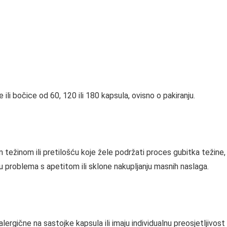
 ili bočice od 60, 120 ili 180 kapsula, ovisno o pakiranju.
 težinom ili pretilošću koje žele podržati proces gubitka težin
u problema s apetitom ili sklone nakupljanju masnih naslaga.
 alergične na sastojke kapsula ili imaju individualnu preosjetljivost 