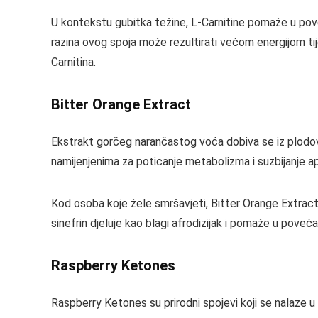
U kontekstu gubitka težine, L-Carnitine pomaže u pove
razina ovog spoja može rezultirati većom energijom tij
Carnitina.
Bitter Orange Extract
Ekstrakt gorčeg narančastog voća dobiva se iz plodova
namijenjenima za poticanje metabolizma i suzbijanje a
Kod osoba koje žele smršavjeti, Bitter Orange Extrac
sinefrin djeluje kao blagi afrodizijak i pomaže u poveća
Raspberry Ketones
Raspberry Ketones su prirodni spojevi koji se nalaze u mal