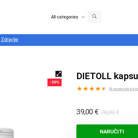
All categories
Zdravlje
DIETOLL kapsu
- 50%
★
★
★
★
★
(
8
recenzije kori
Izvor
Trenu
39,00
€
78,00
€
cijena
cijena
bila
je:
NARUČITI
je:
39,00 