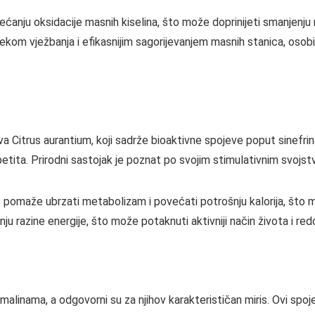
ćanju oksidacije masnih kiselina, što može doprinijeti smanjenj
ekom vježbanja i efikasnijim sagorijevanjem masnih stanica, osobi
 Citrus aurantium, koji sadrže bioaktivne spojeve poput sinefrin
petita. Prirodni sastojak je poznat po svojim stimulativnim svoj
t pomaže ubrzati metabolizam i povećati potrošnju kalorija, što
nju razine energije, što može potaknuti aktivniji način života i red
inama, a odgovorni su za njihov karakterističan miris. Ovi spojevi su