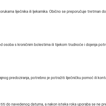
porukama liječnika ili ljekarnika. Obično se preporučuje tretman do
d osoba s kroničnim bolestima ili tijekom trudnoće i dojenja potr
jnog predoziranja, potrebno je potražiti liječničku pomoć ili konta
ristiti do navedenog datuma, a nakon isteka roka uporaba se ne pr