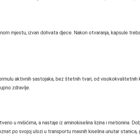
nom mjestu, izvan dohvata djece. Nakon otvaranja, kapsule treba 
formulu aktivnih sastojaka, bez štetnih tvari, od visokokvalitetn
upno zdravlje.
enstveno u mišićima, a nastaje iz aminokiselina lizina i metionina. 
znat po svojoj ulozi u transportu masnih kiselina unutar stanica, 