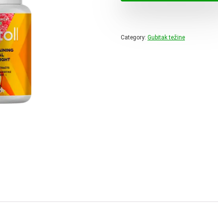
78,00 
Category:
Gubitak težine