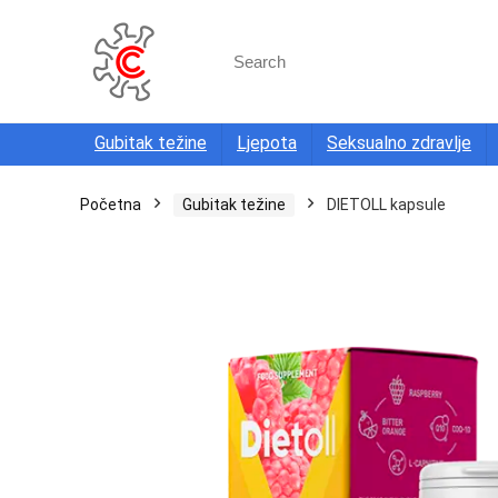
Search
for:
Gubitak težine
Ljepota
Seksualno zdravlje
Početna
Gubitak težine
DIETOLL kapsule