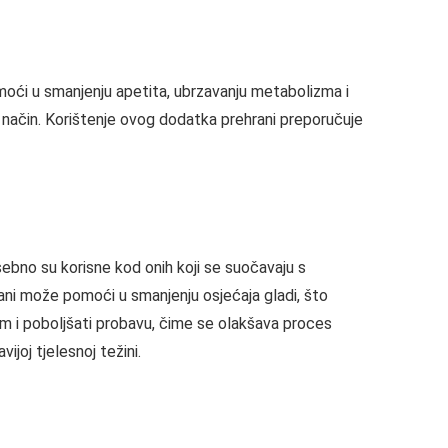
oći u smanjenju apetita, ubrzavanju metabolizma i
ći način. Korištenje ovog dodatka prehrani preporučuje
bno su korisne kod onih koji se suočavaju s
ani može pomoći u smanjenju osjećaja gladi, što
am i poboljšati probavu, čime se olakšava proces
ijoj tjelesnoj težini.