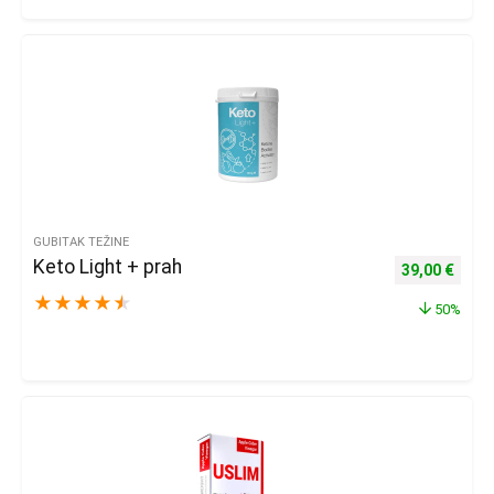
GUBITAK TEŽINE
Keto Light + prah
Izvorna cijena
Trenu
39,00
€
★
★
★
★
★
50%