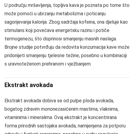
U području mršavljenja, topljiva kava je poznata po tome što
može pomoći u ubrzanju metabolizma i poticanju
sagorijevanja kalorija. Zbog sadržaja kofeina, ona djeluje kao
stimulans koji povećava energetsku razinu i potiče
termogenezu, što doprinosi smanjenju masnih naslaga.
Brojne studije potvrđuju da redovita konzumacija kave može
pridonijeti smanjenju tjelesne težine, posebno u kombinaciji
s uravnoteženom prehranom i vježbanjem.
Ekstrakt avokada
Ekstrakt avokada dobiva se od pulpe ploda avokada,
bogatog zdravim mononezasićenim mastima, vlaknima,
vitaminima i mineralima. Ovaj ekstrakt je koncentrirana
forma prirodnih sastojaka avokada, namijenjena za potporu