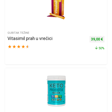
GUBITAK TEŽINE
Vitasimil prah u vrećici
Izvorna cijena
Trenu
39,00
€
★
★
★
★
★
50%