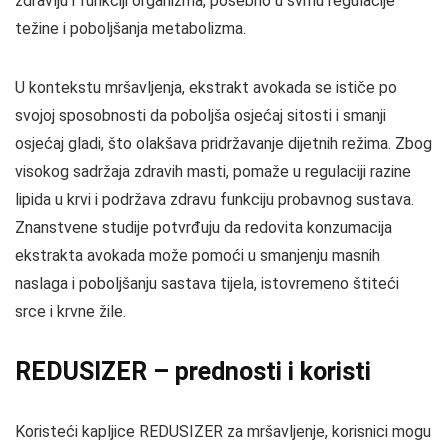
zdravlju i funkciji organizma, posebno u svrhu regulacije
težine i poboljšanja metabolizma.
U kontekstu mršavljenja, ekstrakt avokada se ističe po
svojoj sposobnosti da poboljša osjećaj sitosti i smanji
osjećaj gladi, što olakšava pridržavanje dijetnih režima. Zbog
visokog sadržaja zdravih masti, pomaže u regulaciji razine
lipida u krvi i podržava zdravu funkciju probavnog sustava.
Znanstvene studije potvrđuju da redovita konzumacija
ekstrakta avokada može pomoći u smanjenju masnih
naslaga i poboljšanju sastava tijela, istovremeno štiteći
srce i krvne žile.
REDUSIZER – prednosti i koristi
Koristeći kapljice REDUSIZER za mršavljenje, korisnici mogu