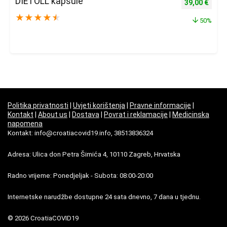
DIETOLL kapsule
Izvorna cijena
Trenu
39,00
€
★
★
★
★
★
50%
Politika privatnosti
|
Uvjeti korištenja
|
Pravne informacije
|
Kontakt
|
About us
|
Dostava
|
Povrat i reklamacije
|
Medicinska
napomena
Kontakt: info@croatiacovid19.info, 38513836324
Adresa: Ulica don Petra Šimića 4, 10110 Zagreb, Hrvatska
Radno vrijeme: Ponedjeljak - Subota: 08:00-20:00
Internetske narudžbe dostupne 24 sata dnevno, 7 dana u tjednu.
© 2026 CroatiaCOVID19