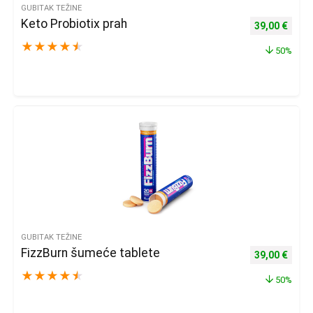
GUBITAK TEŽINE
Keto Probiotix prah
Izvorna cijena
Trenu
39,00
€
★
★
★
★
★
50%
GUBITAK TEŽINE
FizzBurn šumeće tablete
Izvorna cijena
Trenu
39,00
€
★
★
★
★
★
50%