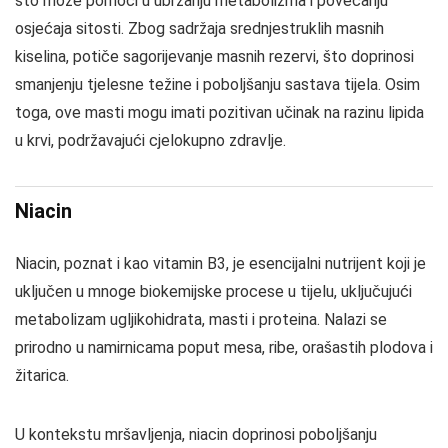
što može pomoći u ubrzanju metabolizma i povećanju
osjećaja sitosti. Zbog sadržaja srednjestruklih masnih
kiselina, potiče sagorijevanje masnih rezervi, što doprinosi
smanjenju tjelesne težine i poboljšanju sastava tijela. Osim
toga, ove masti mogu imati pozitivan učinak na razinu lipida
u krvi, podržavajući cjelokupno zdravlje.
Niacin
Niacin, poznat i kao vitamin B3, je esencijalni nutrijent koji je
uključen u mnoge biokemijske procese u tijelu, uključujući
metabolizam ugljikohidrata, masti i proteina. Nalazi se
prirodno u namirnicama poput mesa, ribe, orašastih plodova i
žitarica.
U kontekstu mršavljenja, niacin doprinosi poboljšanju