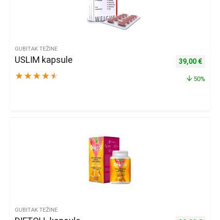
GUBITAK TEŽINE
USLIM kapsule
Izvorna cijena
Trenu
39,00
€
★
★
★
★
★
50%
GUBITAK TEŽINE