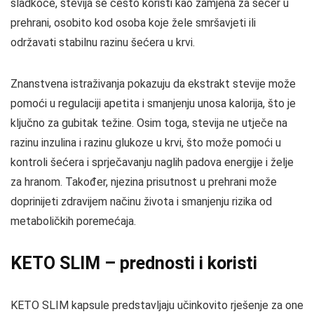
sladkoće, stevija se često koristi kao zamjena za šećer u
prehrani, osobito kod osoba koje žele smršavjeti ili
održavati stabilnu razinu šećera u krvi.
Znanstvena istraživanja pokazuju da ekstrakt stevije može
pomoći u regulaciji apetita i smanjenju unosa kalorija, što je
ključno za gubitak težine. Osim toga, stevija ne utječe na
razinu inzulina i razinu glukoze u krvi, što može pomoći u
kontroli šećera i sprječavanju naglih padova energije i želje
za hranom. Također, njezina prisutnost u prehrani može
doprinijeti zdravijem načinu života i smanjenju rizika od
metaboličkih poremećaja.
KETO SLIM – prednosti i koristi
KETO SLIM kapsule predstavljaju učinkovito rješenje za one