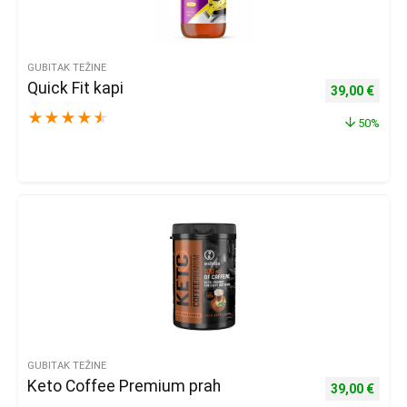
GUBITAK TEŽINE
Quick Fit kapi
Izvorna cijena
Trenu
39,00
€
★
★
★
★
★
50%
GUBITAK TEŽINE
Keto Coffee Premium prah
Izvorna cijena
Trenu
39,00
€