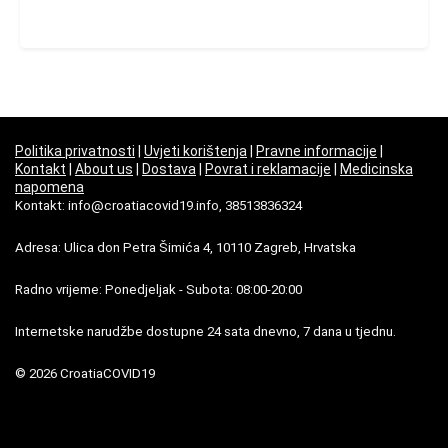
Politika privatnosti
|
Uvjeti korištenja
|
Pravne informacije
|
Kontakt
|
About us
|
Dostava
|
Povrat i reklamacije
|
Medicinska
napomena
Kontakt: info@croatiacovid19.info, 38513836324
Adresa: Ulica don Petra Šimića 4, 10110 Zagreb, Hrvatska
Radno vrijeme: Ponedjeljak - Subota: 08:00-20:00
Internetske narudžbe dostupne 24 sata dnevno, 7 dana u tjednu.
© 2026 CroatiaCOVID19