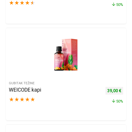
★
★
★
★
★
50%
GUBITAK TEŽINE
WEICODE kapi
Izvorna cijena
Trenu
39,00
€
★
★
★
★
★
50%