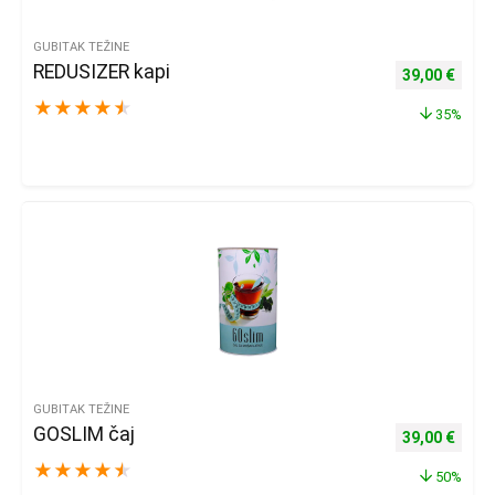
GUBITAK TEŽINE
REDUSIZER kapi
Izvorna cijena
Trenu
39,00
€
★
★
★
★
★
35%
GUBITAK TEŽINE
GOSLIM čaj
Izvorna cijena
Trenu
39,00
€
★
★
★
★
★
50%