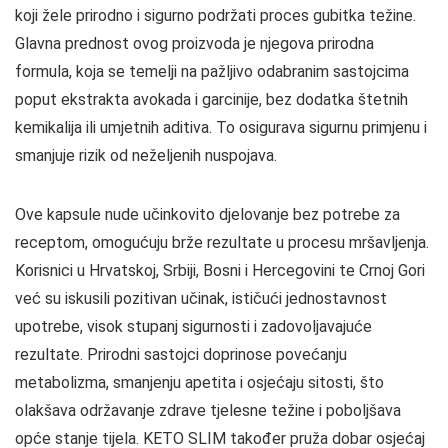
koji žele prirodno i sigurno podržati proces gubitka težine.
Glavna prednost ovog proizvoda je njegova prirodna
formula, koja se temelji na pažljivo odabranim sastojcima
poput ekstrakta avokada i garcinije, bez dodatka štetnih
kemikalija ili umjetnih aditiva. To osigurava sigurnu primjenu i
smanjuje rizik od neželjenih nuspojava.
Ove kapsule nude učinkovito djelovanje bez potrebe za
receptom, omogućuju brže rezultate u procesu mršavljenja.
Korisnici u Hrvatskoj, Srbiji, Bosni i Hercegovini te Crnoj Gori
već su iskusili pozitivan učinak, ističući jednostavnost
upotrebe, visok stupanj sigurnosti i zadovoljavajuće
rezultate. Prirodni sastojci doprinose povećanju
metabolizma, smanjenju apetita i osjećaju sitosti, što
olakšava održavanje zdrave tjelesne težine i poboljšava
opće stanje tijela. KETO SLIM također pruža dobar osjećaj