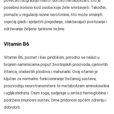
povećati razgradnju masti i ubrzati metabolizam, što je
posebno korisno kod osoba koje žele smršavjeti. Također,
pomaže u regulaciji razine serotonina, što može smanjiti
osjećaj gladi i spriječiti prejedanje, olakšavajući postizanje i
održavanje željene tjelesne težine.
Vitamin B6
Vitamin B6, poznat i kao piridoksin, prirodno se nalazi u
brojnim namirnicama poput životinjskih proizvoda, cjelovitih
žitarica, orašastih plodova i mahunarki. Ovaj vitamin je
ključan za normalno funkcioniranje živčanog sustava,
proizvodnju neurotransmitera te metabolizam aminokiselina
i ugljikohidrata. Osim toga, sudjeluje u sintezi hemoglobina i
podržava imunosni sustav, čime pridonosi općem zdravlju i
dobrobiti.