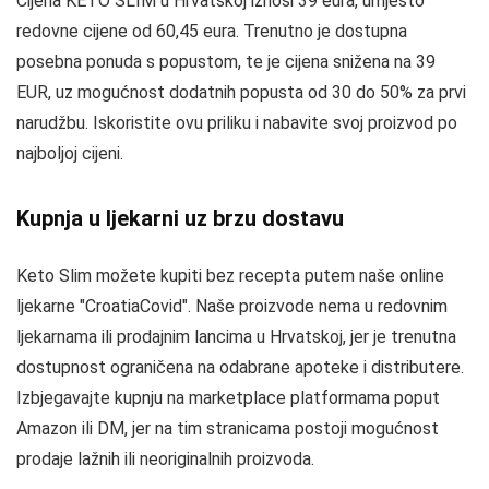
Cijena KETO SLIM u Hrvatskoj iznosi 39 eura, umjesto
redovne cijene od 60,45 eura. Trenutno je dostupna
posebna ponuda s popustom, te je cijena snižena na 39
EUR, uz mogućnost dodatnih popusta od 30 do 50% za prvi
narudžbu. Iskoristite ovu priliku i nabavite svoj proizvod po
najboljoj cijeni.
Kupnja u ljekarni uz brzu dostavu
Keto Slim možete kupiti bez recepta putem naše online
ljekarne "CroatiaCovid". Naše proizvode nema u redovnim
ljekarnama ili prodajnim lancima u Hrvatskoj, jer je trenutna
dostupnost ograničena na odabrane apoteke i distributere.
Izbjegavajte kupnju na marketplace platformama poput
Amazon ili DM, jer na tim stranicama postoji mogućnost
prodaje lažnih ili neoriginalnih proizvoda.