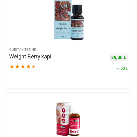
GUBITAK TEŽINE
Weight Berry kapi
Izvorna cijena
Trenu
39,00
€
★
★
★
★
★
50%