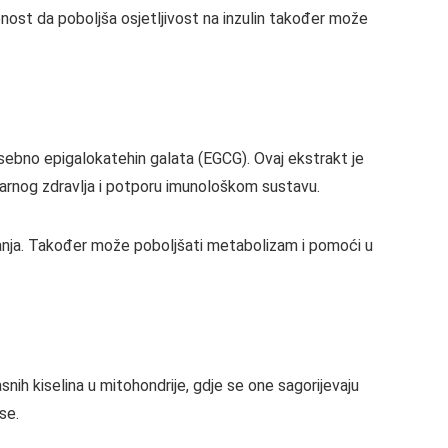
ost da poboljša osjetljivost na inzulin također može
osebno epigalokatehin galata (EGCG). Ovaj ekstrakt je
ularnog zdravlja i potporu imunološkom sustavu.
banja. Također može poboljšati metabolizam i pomoći u
masnih kiselina u mitohondrije, gdje se one sagorijevaju
se.