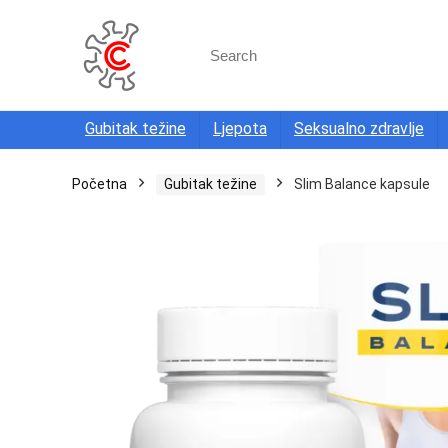
Search
for:
Gubitak težine
Ljepota
Seksualno zdravlje
Početna
Gubitak težine
Slim Balance kapsule