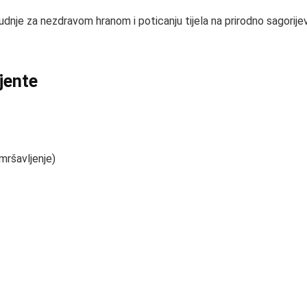
dnje za nezdravom hranom i poticanju tijela na prirodno sagorijev
ijente
mršavljenje)