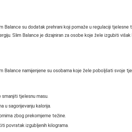
m Balance su dodatak prehrani koji pomaže u regulaciji tjelesne t
giju. Slim Balance je dizajniran za osobe koje žele izgubiti višak 
m Balance namijenjene su osobama koje žele poboljšati svoje tjele
smanjiti tjelesnu masu.
u sagorijevanju kalorija.
mornima zbog prekomjerne težine.
čiti povratak izgubljenih kilograma.