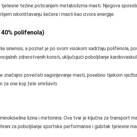
ji tjelesne težine poticanjem metabolizma masti. Njegova sposobn
itijem iskorištavanju šećera i masti kao izvora energije.
 40% polifenola)
llia sinensis, a poznat je po svom visokom sadržaju polifenola, p
ncijalnih zdravstvenih koristi, uključujući poboljšanje kardiovask
že značajno povećati sagorijevanje masti, posebno tijekom vjež
 za one koji žele smršaviti.
z aminokiselina lizina i metionina. Ova tvar je ključna za transport 
rehrani za poboljšanje sportske performanse i gubitak tjelesne ma