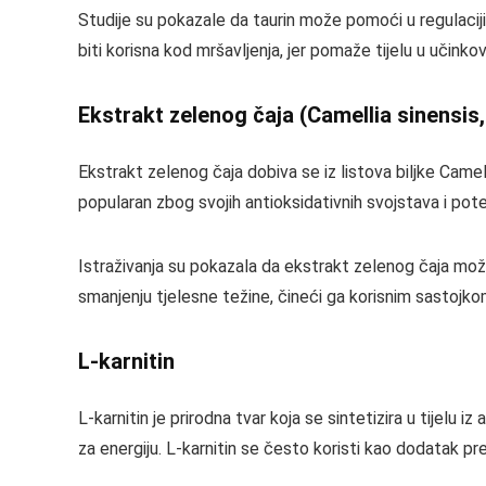
Studije su pokazale da taurin može pomoći u regulaci
biti korisna kod mršavljenja, jer pomaže tijelu u učinkov
Ekstrakt zelenog čaja (Camellia sinensis,
Ekstrakt zelenog čaja dobiva se iz listova biljke Came
popularan zbog svojih antioksidativnih svojstava i pote
Istraživanja su pokazala da ekstrakt zelenog čaja mo
smanjenju tjelesne težine, čineći ga korisnim sastojkom
L-karnitin
L-karnitin je prirodna tvar koja se sintetizira u tijelu i
za energiju. L-karnitin se često koristi kao dodatak p