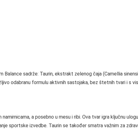
 Balance sadrže: Taurin, ekstrakt zelenog čaja (Camellia sinensis,
ažljivo odabranu formulu aktivnih sastojaka, bez štetnih tvari i s
 namirnicama, a posebno u mesu i ribi. Ova tvar igra ključnu ulogu
jšanje sportske izvedbe. Taurin se također smatra važnim za zdrav