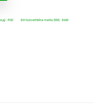
€.
(рсд) - RSD
BiH konvertibilna marka (KM) - BAM