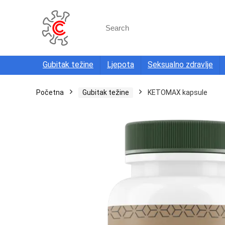
Search
for:
Gubitak težine
Ljepota
Seksualno zdravlje
Početna
Gubitak težine
KETOMAX kapsule