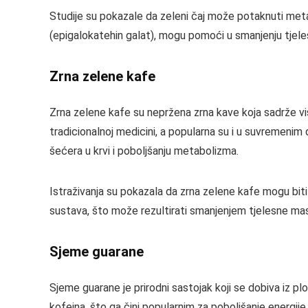
Studije su pokazale da zeleni čaj može potaknuti metab
(epigalokatehin galat), mogu pomoći u smanjenju tjeles
Zrna zelene kafe
Zrna zelene kafe su nepržena zrna kave koja sadrže vis
tradicionalnoj medicini, a popularna su i u suvremenim
šećera u krvi i poboljšanju metabolizma.
Istraživanja su pokazala da zrna zelene kafe mogu biti
sustava, što može rezultirati smanjenjem tjelesne masti
Sjeme guarane
Sjeme guarane je prirodni sastojak koji se dobiva iz pl
kofeina, što ga čini popularnim za poboljšanje energije