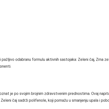
ažljivo odabranu formulu aktivnih sastojaka: Zeleni čaj, Zrna ze
onenti.
 poznat je po svojim brojnim zdravstvenim prednostima. Ovaj napita
 Zeleni čaj sadrži polifenole, koji pomažu u smanjenju upala i pobo