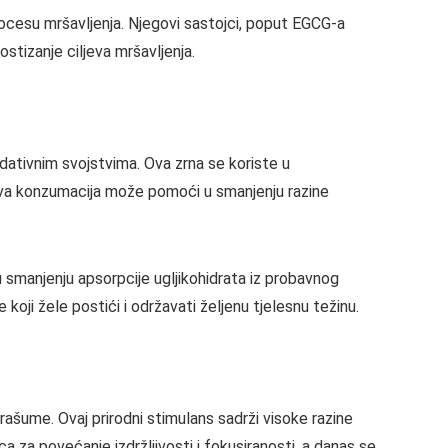
rocesu mršavljenja. Njegovi sastojci, poput EGCG-a
stizanje ciljeva mršavljenja.
dativnim svojstvima. Ova zrna se koriste u
ihova konzumacija može pomoći u smanjenju razine
 smanjenju apsorpcije ugljikohidrata iz probavnog
koji žele postići i održavati željenu tjelesnu težinu.
prašume. Ovaj prirodni stimulans sadrži visoke razine
a za povećanje izdržljivosti i fokusiranosti, a danas se