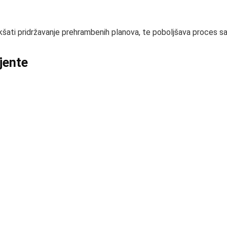
i pridržavanje prehrambenih planova, te poboljšava proces sago
ijente