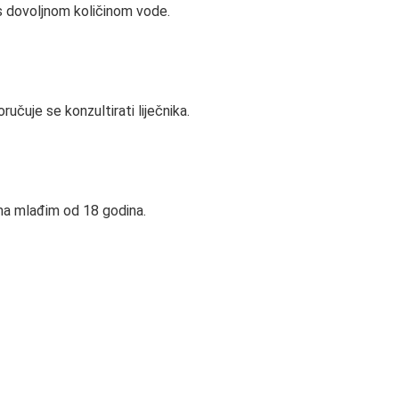
s dovoljnom količinom vode.
ručuje se konzultirati liječnika.
ma mlađim od 18 godina.