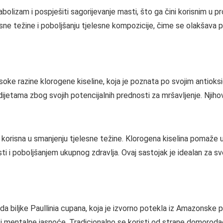
olizam i pospješiti sagorijevanje masti, što ga čini korisnim u p
ne težine i poboljšanju tjelesne kompozicije, čime se olakšava po
oke razine klorogene kiseline, koja je poznata po svojim antioksi
 dijetama zbog svojih potencijalnih prednosti za mršavljenje. Nj
 korisna u smanjenju tjelesne težine. Klorogena kiselina pomaže u
 i poboljšanjem ukupnog zdravlja. Ovaj sastojak je idealan za sve 
oda biljke Paullinia cupana, koja je izvorno potekla iz Amazonske 
 i mentalne jasnoće. Tradicionalno se koristi od strane domorodac