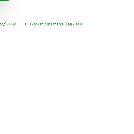
€.
(рсд) - RSD
BiH konvertibilna marka (KM) - BAM