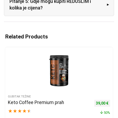
Pitanje 5: Gdje mogu kupiti REDUSLIM i
kolika je cijena?
Related Products
GUBITAK TEŽINE
Keto Coffee Premium prah
Izvorna cijena
Trenu
39,00
€
★
★
★
★
★
50%