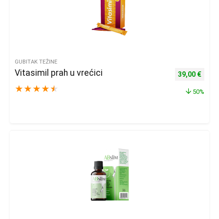
GUBITAK TEŽINE
Vitasimil prah u vrećici
Izvorna cijena
Trenu
39,00
€
★
★
★
★
★
50%