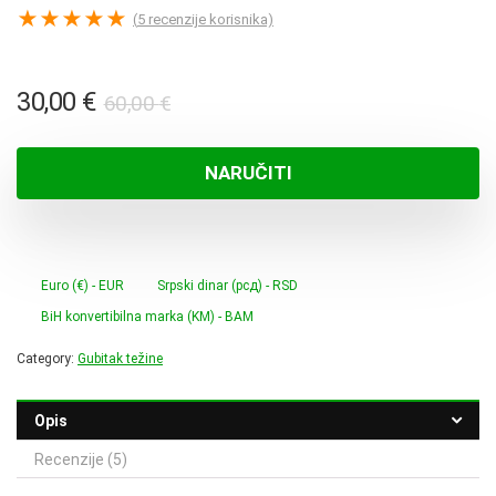
★
★
★
★
★
(
5
recenzije korisnika)
Izvorna
Trenutna
30,00
€
60,00
€
cijena
cijena
bila
je:
NARUČITI
je:
30,00 €.
60,00 €.
Euro (€) - EUR
Srpski dinar (рсд) - RSD
BiH konvertibilna marka (KM) - BAM
Category:
Gubitak težine
Opis
Recenzije (5)