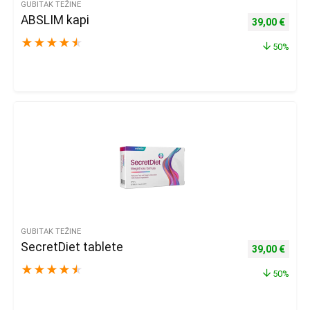
GUBITAK TEŽINE
ABSLIM kapi
Izvorna cijena
Trenu
39,00
€
★
★
★
★
★
50%
GUBITAK TEŽINE
SecretDiet tablete
Izvorna cijena
Trenu
39,00
€
★
★
★
★
★
50%