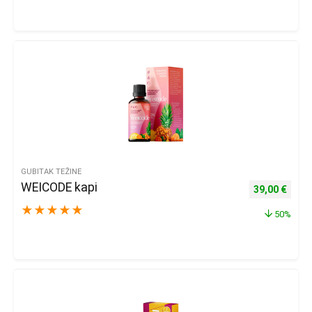
GUBITAK TEŽINE
WEICODE kapi
Izvorna cijena
Trenu
39,00
€
★
★
★
★
★
50%