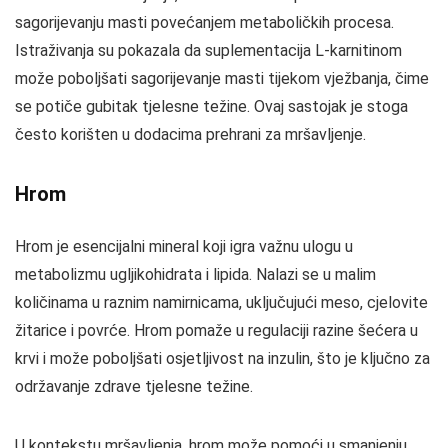
sagorijevanju masti povećanjem metaboličkih procesa.
Istraživanja su pokazala da suplementacija L-karnitinom
može poboljšati sagorijevanje masti tijekom vježbanja, čime
se potiče gubitak tjelesne težine. Ovaj sastojak je stoga
često korišten u dodacima prehrani za mršavljenje.
Hrom
Hrom je esencijalni mineral koji igra važnu ulogu u
metabolizmu ugljikohidrata i lipida. Nalazi se u malim
količinama u raznim namirnicama, uključujući meso, cjelovite
žitarice i povrće. Hrom pomaže u regulaciji razine šećera u
krvi i može poboljšati osjetljivost na inzulin, što je ključno za
održavanje zdrave tjelesne težine.
U kontekstu mršavljenja, hrom može pomoći u smanjenju