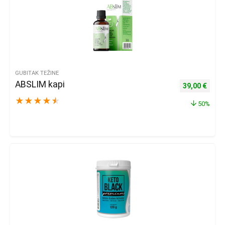
GUBITAK TEŽINE
ABSLIM kapi
Izvorna cijena
Trenu
39,00
€
★
★
★
★
★
50%