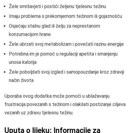
Žele smršavjeti i postići željenu tjelesnu težinu
Imaju problema s prekomjernom težinom ili gojaznošću
Osjećaju stalnu glad ili želju za neprestanom
konzumacijom hrane
Žele ubrzati svoj metabolizam i povećati razinu energije
Potrebna im je pomoć u regulaciji apetita i smanjenju
unosa kalorija
Žele poboljšati svoj izgled i samopouzdanje kroz zdraviji
način života
Uporaba ovog dodatka može pomoći u ublažavanju
frustracija povezanih s težinom i olakšati postizanje ciljeva
vezanih uz zdravu tjelesnu težinu.
Uputa o lijeku: Informacije za