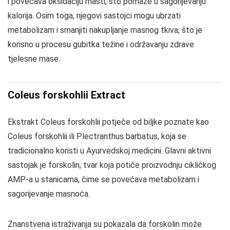
i povećava oksidaciju masti, što pomaže u sagorijevanju
kalorija. Osim toga, njegovi sastojci mogu ubrzati
metabolizam i smanjiti nakupljanje masnog tkiva, što je
korisno u procesu gubitka težine i održavanju zdrave
tjelesne mase.
Coleus forskohlii Extract
Ekstrakt Coleus forskohlii potječe od biljke poznate kao
Coleus forskohlii ili Plectranthus barbatus, koja se
tradicionalno koristi u Ayurvedskoj medicini. Glavni aktivni
sastojak je forskolin, tvar koja potiče proizvodnju cikličkog
AMP-a u stanicama, čime se povećava metabolizam i
sagorijevanje masnoća.
Znanstvena istraživanja su pokazala da forskolin može