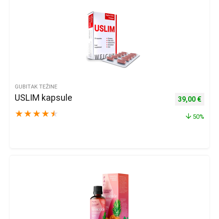
GUBITAK TEŽINE
USLIM kapsule
Izvorna cijena
Trenu
39,00
€
★
★
★
★
★
50%