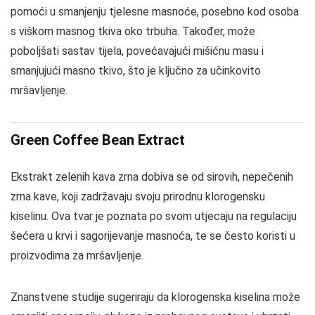
pomoći u smanjenju tjelesne masnoće, posebno kod osoba
s viškom masnog tkiva oko trbuha. Također, može
poboljšati sastav tijela, povećavajući mišićnu masu i
smanjujući masno tkivo, što je ključno za učinkovito
mršavljenje.
Green Coffee Bean Extract
Ekstrakt zelenih kava zrna dobiva se od sirovih, nepečenih
zrna kave, koji zadržavaju svoju prirodnu klorogensku
kiselinu. Ova tvar je poznata po svom utjecaju na regulaciju
šećera u krvi i sagorijevanje masnoća, te se često koristi u
proizvodima za mršavljenje.
Znanstvene studije sugeriraju da klorogenska kiselina može