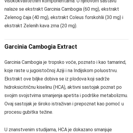
visokokvalitetnim komponentama. U njihovom sastavu
nalaze se ekstrakt Garcinia Cambogia (60 mg), ekstrakt
Zelenog čaja (40 mg), ekstrakt Coleus forskohlii (30 mg) i
ekstrakt Zelenih kava zrna (20 mg).
Garcinia Cambogia Extract
Garcinia Cambogia je tropsko voće, poznato i kao tamarind,
koje raste u jugoistočnoj Aziji i na Indijskom poluostrvu.
Ekstrakt ove biljke dobiva se iz plodova koji sadrže
hidroksicitričnu kiselinu (HCA), aktivni sastojak poznat po
svojim svojstvima smanjenja apetita i podrške metabolizmu.
Ovaj sastojak je široko istraživan i prepoznat kao pomoć u
procesu gubitka težine.
U znanstvenim studijama, HCA je dokazano smanjuje