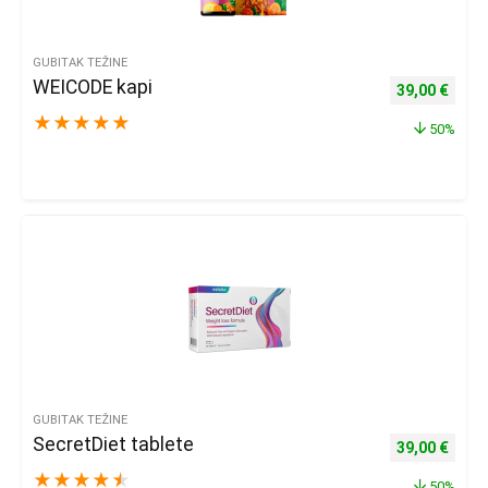
GUBITAK TEŽINE
WEICODE kapi
Izvorna cijena
Trenu
39,00
€
★
★
★
★
★
50%
GUBITAK TEŽINE
SecretDiet tablete
Izvorna cijena
Trenu
39,00
€
★
★
★
★
★
50%