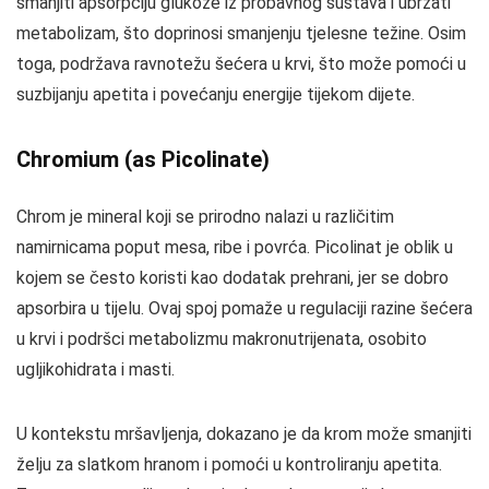
smanjiti apsorpciju glukoze iz probavnog sustava i ubrzati
metabolizam, što doprinosi smanjenju tjelesne težine. Osim
toga, podržava ravnotežu šećera u krvi, što može pomoći u
suzbijanju apetita i povećanju energije tijekom dijete.
Chromium (as Picolinate)
Chrom je mineral koji se prirodno nalazi u različitim
namirnicama poput mesa, ribe i povrća. Picolinat je oblik u
kojem se često koristi kao dodatak prehrani, jer se dobro
apsorbira u tijelu. Ovaj spoj pomaže u regulaciji razine šećera
u krvi i podršci metabolizmu makronutrijenata, osobito
ugljikohidrata i masti.
U kontekstu mršavljenja, dokazano je da krom može smanjiti
želju za slatkom hranom i pomoći u kontroliranju apetita.