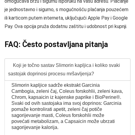
omogućava brzu i sigurnu isporuku na vašu adresu. Plaćanje
je jednostavno i sigurno, s mogućnošću plaćanja pouzećem
ili karticom putem interneta, uključujući Apple Pay i Google
Pay. Ova opcija pruža dodatnu zaštitu i udobnost pri kupnji.
FAQ: Često postavljana pitanja
Koji je točno sastav Slimorin kapljica i koliko svaki
sastojak doprinosi procesu mršavljenja?
Slimorin kapljice sadrže ekstrakt Garcinia
Cambogia, zeleni čaj, Coleus forskohlii, zeleni kava,
Chrom, kapsaicin iz kajenske paprike i BioPerine®.
Svaki od ovih sastojaka ima svoj doprinos: Garcinia
pomaže kontrolirati apetit, zeleni čaj potiče
sagorijevanje masti, Coleus forskohlii može
povećati metabolizam, a Capsaicin može ubrzati
sagorijevanje kalorija.