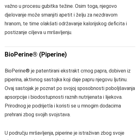
važno u procesu gubitka težine. Osim toga, njegovo
djelovanje može smanjiti apetit i želju za nezdravom
hranom, te time olakšati održavanje kalorijskog deficita i
postizanje ciljeva u mršavljenju.
BioPerine® (Piperine)
BioPerine® je patentirani ekstrakt crnog papra, dobiven iz
piperina, aktivnog sastojka koji daje papru njegovu ljutinu.
Ovaj sastojak je poznat po svojoj sposobnosti poboljšavanja
apsorpcije i biodostupnosti raznih nutrijenata i lijekova.
Prirodnog je podrijetla i koristi se u mnogim dodacima
prehrani zbog svojih svojstava.
U području mršavljenja, piperine je istraživan zbog svoje