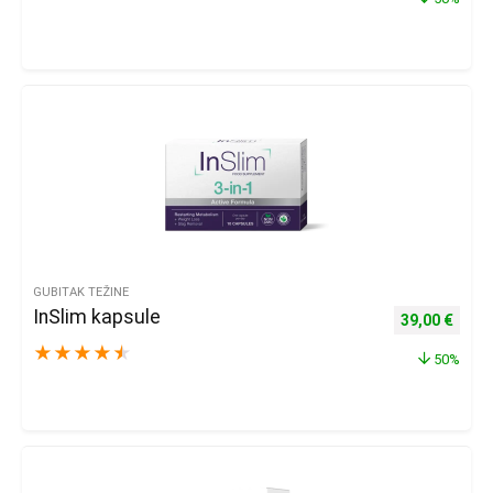
GUBITAK TEŽINE
InSlim kapsule
Izvorna cijena
Trenu
39,00
€
★
★
★
★
★
50%