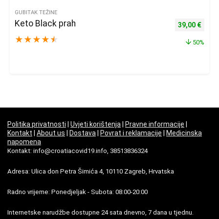
GUBITAK TEŽINE
Keto Black prah
Izvorna cijena
Trenu
39,00
€
★
★
★
★
★
50%
Politika privatnosti
|
Uvjeti korištenja
|
Pravne informacije
|
Kontakt
|
About us
|
Dostava
|
Povrat i reklamacije
|
Medicinska
napomena
Kontakt: info@croatiacovid19.info, 38513836324
Adresa: Ulica don Petra Šimića 4, 10110 Zagreb, Hrvatska
Radno vrijeme: Ponedjeljak - Subota: 08:00-20:00
Internetske narudžbe dostupne 24 sata dnevno, 7 dana u tjednu.