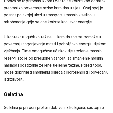
Dobiva se iz prirodnih izvora i često se koristi kao dodatak
prehrani za povećanje razine karnitina u tijelu. Ovaj spoj je
poznat po svojoj ulozi u transportu masnih kiselina u
mitohondrije gdje se one koriste kao izvor energije.
U kontekstu gubitka težine, L-karnitin tartrat pomaže u
povećanju sagorijevanja masti i poboljšava energiju tijekom
vježbanja. Time omogućava učinkovitije trošenje masnih
rezervi, što je od presudne važnosti za smanjenje masnih
naslaga i postizanje željene tjelesne težine. Pored toga,
može doprinijeti smanjenju osjećaja iscrpljenosti i povećanju
izdržljivosti.
Gelatina
Gelatina je prirodni protein dobiven iz kolagena, sastoji se