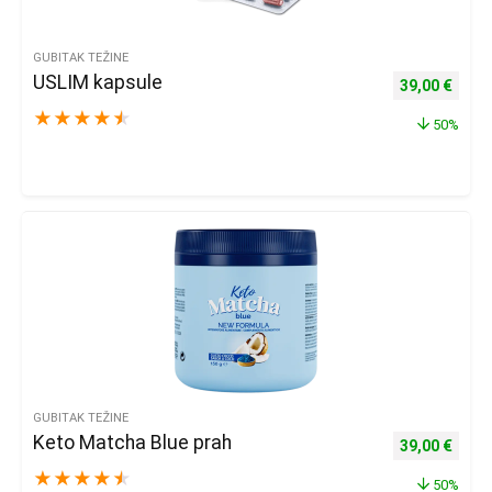
GUBITAK TEŽINE
USLIM kapsule
Izvorna cijena
Trenu
39,00
€
★
★
★
★
★
50%
GUBITAK TEŽINE
Keto Matcha Blue prah
Izvorna cijena
Trenu
39,00
€
★
★
★
★
★
50%