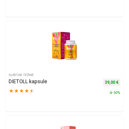
GUBITAK TEŽINE
DIETOLL kapsule
Izvorna cijena
Trenu
39,00
€
★
★
★
★
★
50%