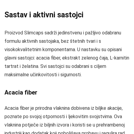
Sastav i aktivni sastojci
Proizvod Slimcaps sadrži jedinstvenu i pažljivo odabranu
formulu aktivnih sastojaka, bez štetnih tvari i s
visokokvalitetnim komponentama. U nastavku su opisani
glavni sastojci: acacia fiber, ekstrakt zelenog čaja, L-karnitin
tartrat i želatina. Svi sastojci su odabrani s ciljem
maksimalne učinkovitosti i sigurnosti.
Acacia fiber
Acacia fiber je prirodna vlaknina dobivena iz biljke akacije,
poznate po svojoj otpornosti i ljekovitim svojstvima. Ova
vlaknina potječe iz biljnih izvora i koristi se u prehrambenoj
industriji kao dodatak koji poboljšava probavu i regulira rad