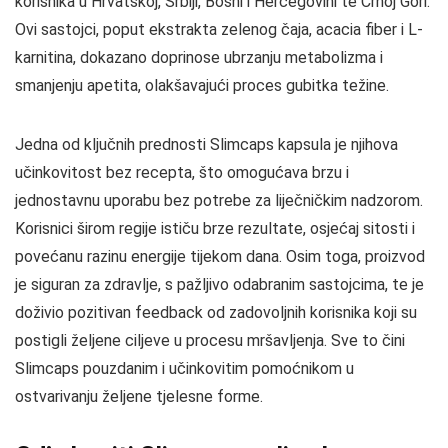
korisnika u Hrvatskoj, Srbiji, Bosni i Hercegovini te Crnoj Gori.
Ovi sastojci, poput ekstrakta zelenog čaja, acacia fiber i L-
karnitina, dokazano doprinose ubrzanju metabolizma i
smanjenju apetita, olakšavajući proces gubitka težine.
Jedna od ključnih prednosti Slimcaps kapsula je njihova
učinkovitost bez recepta, što omogućava brzu i
jednostavnu uporabu bez potrebe za liječničkim nadzorom.
Korisnici širom regije ističu brze rezultate, osjećaj sitosti i
povećanu razinu energije tijekom dana. Osim toga, proizvod
je siguran za zdravlje, s pažljivo odabranim sastojcima, te je
doživio pozitivan feedback od zadovoljnih korisnika koji su
postigli željene ciljeve u procesu mršavljenja. Sve to čini
Slimcaps pouzdanim i učinkovitim pomoćnikom u
ostvarivanju željene tjelesne forme.