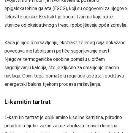
svojstvima. Prirodni je izvor katehina, posebno
epigalokatehina galata (EGCG), koji su odgovorni za njegove
ljekovite učinke. Ekstrakt je bogat tvarima koje štite
stanice od oksidativnog stresa i poboljšavaju opće zdravlje.
Kada je riječ o mršavljenju, ekstrakt zelenog čaja dokazano
povećava metabolizam i potiče sagorijevanje masti.
Njegove termogeničke osobine pomažu u bržem
sagorijevanju kalorija, što je ključno za smanjenje masnih
naslaga. Osim toga, pomaže u regulaciji apetita i podržava
energetski balans tijekom procesa mršavljenja.
L-karnitin tartrat
L-karnitin tartrat je oblik amino kiseline karnitina, prirodno
prisutne u tijelu i važan za metabolizam masnih kiselina.