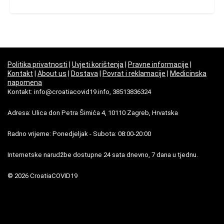
Politika privatnosti
|
Uvjeti korištenja
|
Pravne informacije
|
Kontakt
|
About us
|
Dostava
|
Povrat i reklamacije
|
Medicinska
napomena
Kontakt: info@croatiacovid19.info, 38513836324
Adresa: Ulica don Petra Šimića 4, 10110 Zagreb, Hrvatska
Radno vrijeme: Ponedjeljak - Subota: 08:00-20:00
Internetske narudžbe dostupne 24 sata dnevno, 7 dana u tjednu.
© 2026 CroatiaCOVID19