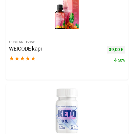
GUBITAK TEŽINE
WEICODE kapi
Izvorna cijena
Trenu
39,00
€
★
★
★
★
★
50%