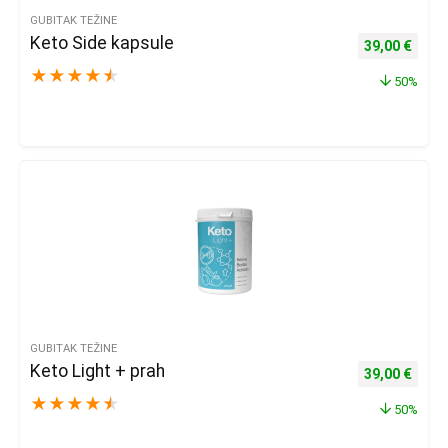
GUBITAK TEŽINE
Keto Side kapsule
Izvorna cijena
Trenu
39,00
€
★
★
★
★
★
50%
GUBITAK TEŽINE
Keto Light + prah
Izvorna cijena
Trenu
39,00
€
★
★
★
★
★
50%