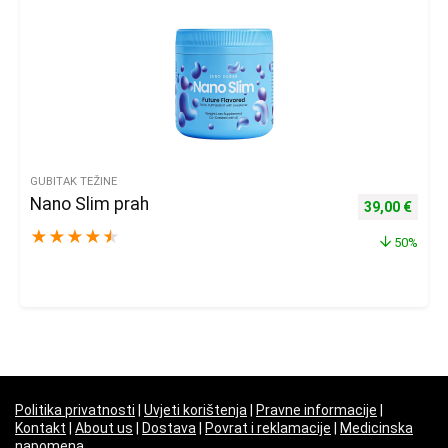
GUBITAK TEŽINE
Nano Slim prah
Izvorna cijena
Trenu
39,00
€
★
★
★
★
★
50%
Politika privatnosti
|
Uvjeti korištenja
|
Pravne informacije
|
Kontakt
|
About us
|
Dostava
|
Povrat i reklamacije
|
Medicinska
napomena