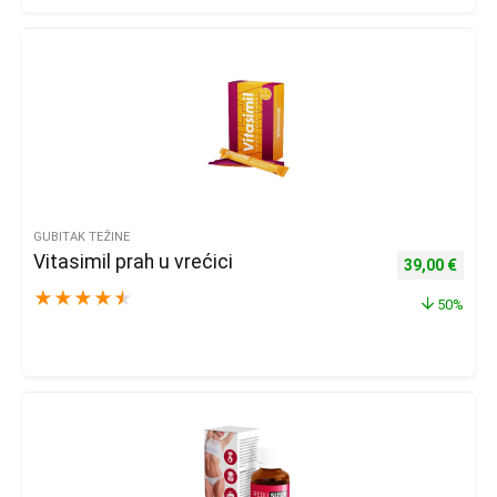
GUBITAK TEŽINE
Vitasimil prah u vrećici
Izvorna cijena
Trenu
39,00
€
★
★
★
★
★
50%