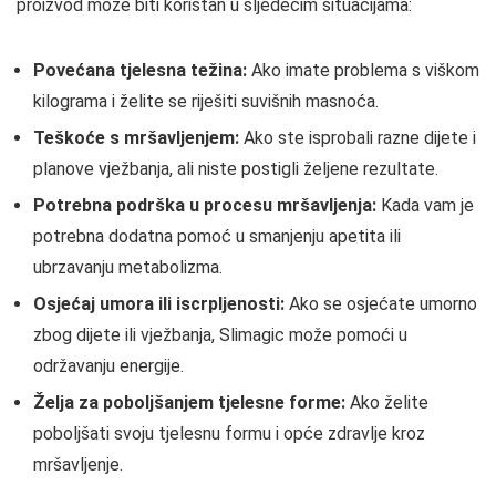
proizvod može biti koristan u sljedećim situacijama:
Povećana tjelesna težina:
Ako imate problema s viškom
kilograma i želite se riješiti suvišnih masnoća.
Teškoće s mršavljenjem:
Ako ste isprobali razne dijete i
planove vježbanja, ali niste postigli željene rezultate.
Potrebna podrška u procesu mršavljenja:
Kada vam je
potrebna dodatna pomoć u smanjenju apetita ili
ubrzavanju metabolizma.
Osjećaj umora ili iscrpljenosti:
Ako se osjećate umorno
zbog dijete ili vježbanja, Slimagic može pomoći u
održavanju energije.
Želja za poboljšanjem tjelesne forme:
Ako želite
poboljšati svoju tjelesnu formu i opće zdravlje kroz
mršavljenje.