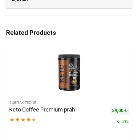
Related Products
GUBITAK TEŽINE
Keto Coffee Premium prah
Izvorna cijena
Trenu
39,00
€
★
★
★
★
★
50%