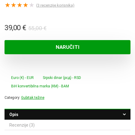
★
★
★
★
★
(
3
recenzije korisnika)
Izvorna
Trenutna
39,00
€
55,00
€
cijena
cijena
bila
je:
NARUČITI
je:
39,00 €.
55,00 €.
Euro (€) - EUR
Srpski dinar (рсд) - RSD
BiH konvertibilna marka (KM) - BAM
Category:
Gubitak težine
Opis
Recenzije (3)