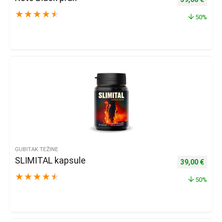
★
★
★
★
★
50%
GUBITAK TEŽINE
SLIMITAL kapsule
Izvorna cijena
Trenu
39,00
€
★
★
★
★
★
50%