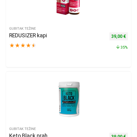
GUBITAK TEŽINE
REDUSIZER kapi
Izvorna cijena
Trenu
39,00
€
★
★
★
★
★
35%
GUBITAK TEŽINE
Keto Black prah
Izvorna cijena
Trenu
39,00
€