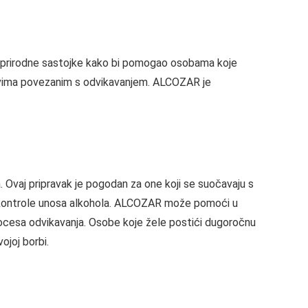
sti prirodne sastojke kako bi pomogao osobama koje
azovima povezanim s odvikavanjem. ALCOZAR je
 Ovaj pripravak je pogodan za one koji se suočavaju s
t kontrole unosa alkohola. ALCOZAR može pomoći u
ocesa odvikavanja. Osobe koje žele postići dugoročnu
ojoj borbi.