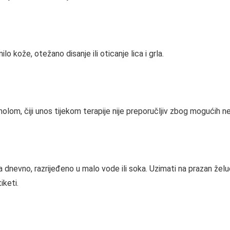
lo kože, otežano disanje ili oticanje lica i grla.
holom, čiji unos tijekom terapije nije preporučljiv zbog mogućih ne
 dnevno, razrijeđeno u malo vode ili soka. Uzimati na prazan želu
iketi.