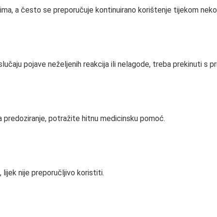
jevima, a često se preporučuje kontinuirano korištenje tijekom nek
lučaju pojave neželjenih reakcija ili nelagode, treba prekinuti s 
a predoziranje, potražite hitnu medicinsku pomoć.
ijek nije preporučljivo koristiti.