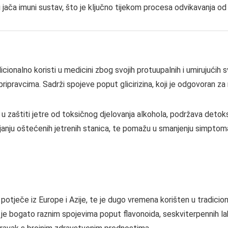
 jača imuni sustav, što je ključno tijekom procesa odvikavanja od
adicionalno koristi u medicini zbog svojih protuupalnih i umirujućih 
m pripravcima. Sadrži spojeve poput glicirizina, koji je odgovoran z
 zaštiti jetre od toksičnog djelovanja alkohola, podržava detok
ljanju oštećenih jetrenih stanica, te pomažu u smanjenju simptom
otječe iz Europe i Azije, te je dugo vremena korišten u tradicional
 je bogato raznim spojevima poput flavonoida, seskviterpennih la