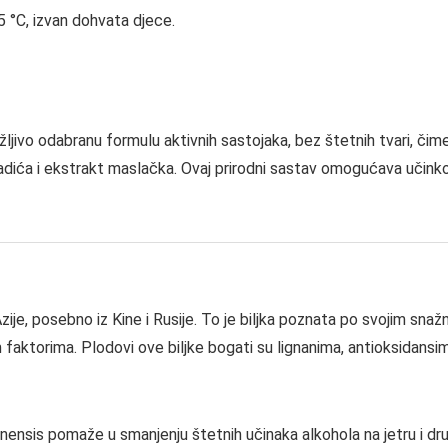
 °C, izvan dohvata djece.
jivo odabranu formulu aktivnih sastojaka, bez štetnih tvari, čime 
sladića i ekstrakt maslačka. Ovaj prirodni sastav omogućava učink
zije, posebno iz Kine i Rusije. To je biljka poznata po svojim s
 faktorima. Plodovi ove biljke bogati su lignanima, antioksidansi
nsis pomaže u smanjenju štetnih učinaka alkohola na jetru i drug