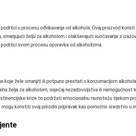
en podršci u procesu odvikavanja od alkohola. Ovaj proizvod kori
ola, smanjujući želju za alkoholom i olakšavajući suočavanje s iz
u u podršci svom procesu oporavka od alkoholizma.
oje žele smanjiti ili potpuno prestati s konzumacijom alkohola.
lna želja za alkoholom, osjećaj nezadovoljstva ili nemogućnos
stinencijske krize te podržati emocionalnu ravnotežu tijekom pr
a mogu koristiti ovaj prirodni pripravak kao pomoćno sredstvo u sv
ijente