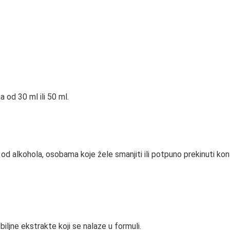
 od 30 ml ili 50 ml.
d alkohola, osobama koje žele smanjiti ili potpuno prekinuti konz
 biljne ekstrakte koji se nalaze u formuli.