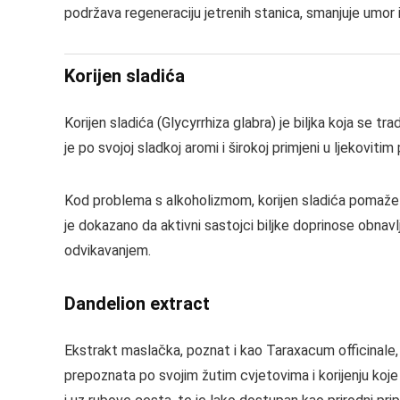
podržava regeneraciju jetrenih stanica, smanjuje umor i
Korijen sladića
Korijen sladića (Glycyrrhiza glabra) je biljka koja se tr
je po svojoj sladkoj aromi i širokoj primjeni u ljekoviti
Kod problema s alkoholizmom, korijen sladića pomaže u
je dokazano da aktivni sastojci biljke doprinose obnav
odvikavanjem.
Dandelion extract
Ekstrakt maslačka, poznat i kao Taraxacum officinale, p
prepoznata po svojim žutim cvjetovima i korijenju koje