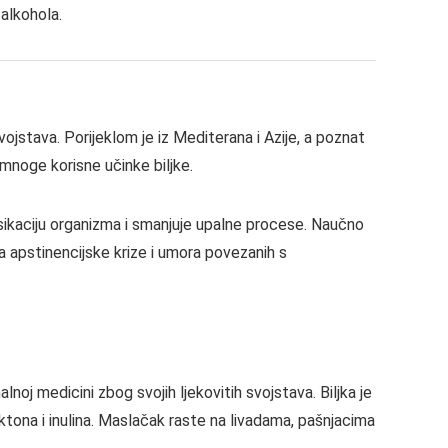
 alkohola.
svojstava. Porijeklom je iz Mediterana i Azije, a poznat
a mnoge korisne učinke biljke.
sikaciju organizma i smanjuje upalne procese. Naučno
a apstinencijske krize i umora povezanih s
noj medicini zbog svojih ljekovitih svojstava. Biljka je
ktona i inulina. Maslačak raste na livadama, pašnjacima