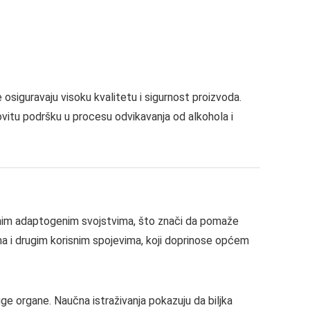
osiguravaju visoku kvalitetu i sigurnost proizvoda.
ovitu podršku u procesu odvikavanja od alkohola i
nažnim adaptogenim svojstvima, što znači da pomaže
ma i drugim korisnim spojevima, koji doprinose općem
e organe. Naučna istraživanja pokazuju da biljka