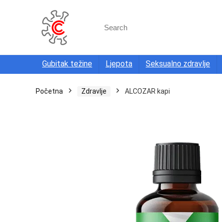
Search
for:
Gubitak težine
Ljepota
Seksualno zdravlje
Početna
Zdravlje
ALCOZAR kapi