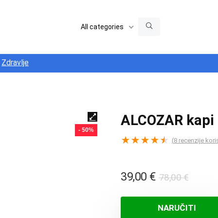
All categories
Zdravlje
ALCOZAR kapi
- 50%
★
★
★
★
★
(
8
recenzije kori
Izvor
Trenu
39,00
€
78,00
€
cijena
cijena
bila
je:
NARUČITI
je:
39,00 