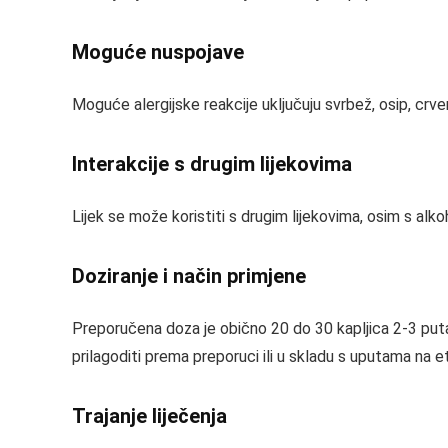
Moguće nuspojave
Moguće alergijske reakcije uključuju svrbež, osip, crveni
Interakcije s drugim lijekovima
Lijek se može koristiti s drugim lijekovima, osim s alko
Doziranje i način primjene
Preporučena doza je obično 20 do 30 kapljica 2-3 puta
prilagoditi prema preporuci ili u skladu s uputama na et
Trajanje liječenja