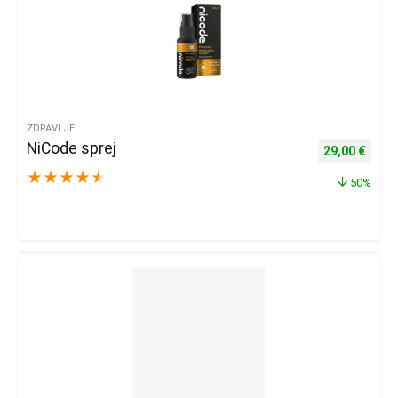
ZDRAVLJE
NiCode sprej
Izvorna cijena
Trenu
29,00
€
★
★
★
★
★
50%