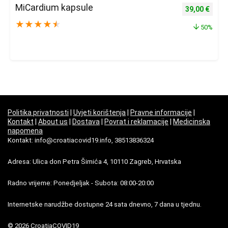
MiCardium kapsule
Izvorna cijena
Trenu
39,00
€
★
★
★
★
★
50%
Politika privatnosti
|
Uvjeti korištenja
|
Pravne informacije
|
Kontakt
|
About us
|
Dostava
|
Povrat i reklamacije
|
Medicinska
napomena
Kontakt: info@croatiacovid19.info, 38513836324
Adresa: Ulica don Petra Šimića 4, 10110 Zagreb, Hrvatska
Radno vrijeme: Ponedjeljak - Subota: 08:00-20:00
Internetske narudžbe dostupne 24 sata dnevno, 7 dana u tjednu.
© 2026 CroatiaCOVID19