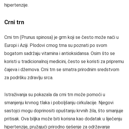
hipertenzije.
Crni trn
Crni trn (Prunus spinosa) je grm koji se često može naći u
Europi i Aziji. Plodovi crnog trna su poznati po svom
bogatom sadržaju vitamina i antioksidansa. Osim što se
koristi u tradicionalnoj medicini, često se koristi za pripremu
čajeva i džemova. Crni trn se smatra prirodnim sredstvom
za podršku zdravlju srca.
Istraživanja su pokazala da crni trn može pomoći u
smanjenju krvnog tlaka i poboljšanju cirkulacije. Njegovi
sastojci mogu doprinositi opuštanju krvnih žila, što smanjuje
pritisak. Ova biljka može biti korisna kao dodatak u liječenju
hipertenzije, pružajući prirodno rješenje za održavanje