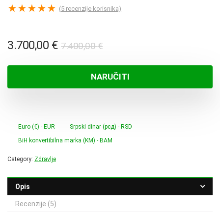
★
★
★
★
★
(
5
recenzije korisnika)
Izvorna
Trenutna
3.700,00
€
7.400,00
€
cijena
cijena
bila
je:
NARUČITI
je:
3.700,00 €.
7.400,00 €.
Euro (€) - EUR
Srpski dinar (рсд) - RSD
BiH konvertibilna marka (KM) - BAM
Category:
Zdravlje
Opis
Recenzije (5)