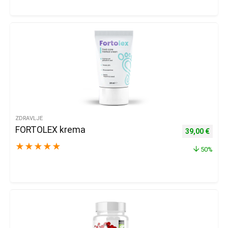
ZDRAVLJE
FORTOLEX krema
Izvorna cijena
Trenu
39,00
€
★
★
★
★
★
50%