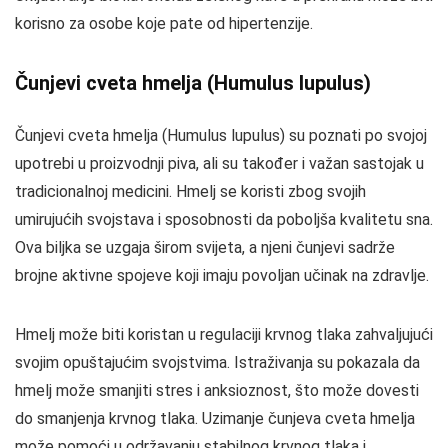
korisno za osobe koje pate od hipertenzije.
Čunjevi cveta hmelja (Humulus lupulus)
Čunjevi cveta hmelja (Humulus lupulus) su poznati po svojoj
upotrebi u proizvodnji piva, ali su također i važan sastojak u
tradicionalnoj medicini. Hmelj se koristi zbog svojih
umirujućih svojstava i sposobnosti da poboljša kvalitetu sna.
Ova biljka se uzgaja širom svijeta, a njeni čunjevi sadrže
brojne aktivne spojeve koji imaju povoljan učinak na zdravlje.
Hmelj može biti koristan u regulaciji krvnog tlaka zahvaljujući
svojim opuštajućim svojstvima. Istraživanja su pokazala da
hmelj može smanjiti stres i anksioznost, što može dovesti
do smanjenja krvnog tlaka. Uzimanje čunjeva cveta hmelja
može pomoći u održavanju stabilnog krvnog tlaka i