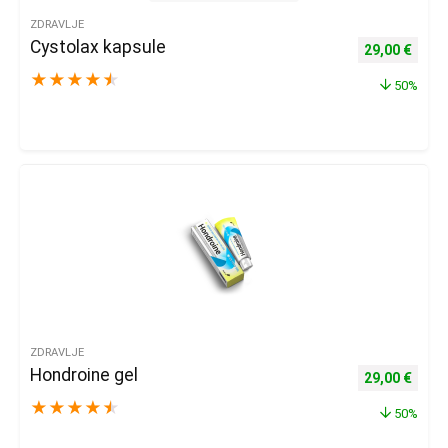
ZDRAVLJE
Cystolax kapsule
Izvorna cijena
Trenu
29,00
€
★
★
★
★
★
50%
ZDRAVLJE
Hondroine gel
Izvorna cijena
Trenu
29,00
€
★
★
★
★
★
50%