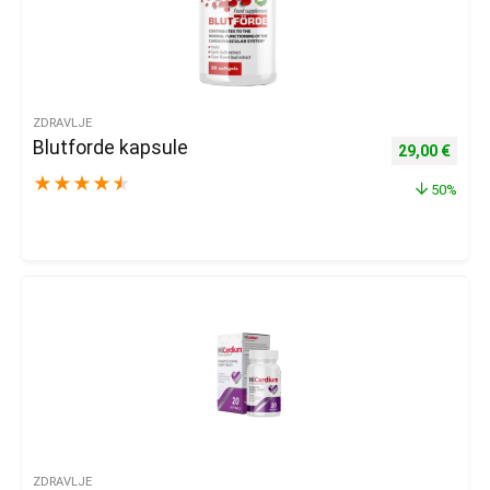
ZDRAVLJE
Blutforde kapsule
Izvorna cijena
Trenu
29,00
€
★
★
★
★
★
50%
ZDRAVLJE