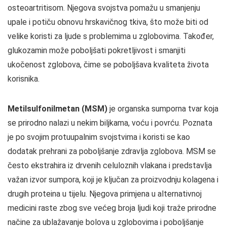
osteoartritisom. Njegova svojstva pomažu u smanjenju
upale i potiču obnovu hrskavičnog tkiva, što može biti od
velike koristi za ljude s problemima u zglobovima. Također,
glukozamin može poboljšati pokretljivost i smanjiti
ukočenost zglobova, čime se poboljšava kvaliteta života
korisnika.
Metilsulfonilmetan (MSM)
je organska sumporna tvar koja
se prirodno nalazi u nekim biljkama, voću i povrću. Poznata
je po svojim protuupalnim svojstvima i koristi se kao
dodatak prehrani za poboljšanje zdravlja zglobova. MSM se
često ekstrahira iz drvenih celuloznih vlakana i predstavlja
važan izvor sumpora, koji je ključan za proizvodnju kolagena i
drugih proteina u tijelu. Njegova primjena u alternativnoj
medicini raste zbog sve većeg broja ljudi koji traže prirodne
načine za ublažavanje bolova u zglobovima i poboljšanje