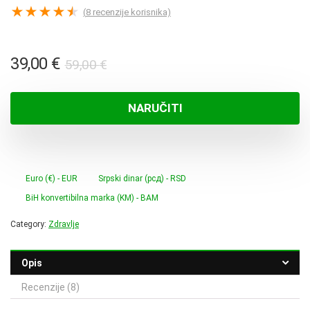
★
★
★
★
★
(
8
recenzije korisnika)
Izvorna
Trenutna
39,00
€
59,00
€
cijena
cijena
bila
je:
NARUČITI
je:
39,00 €.
59,00 €.
Euro (€) - EUR
Srpski dinar (рсд) - RSD
BiH konvertibilna marka (KM) - BAM
Category:
Zdravlje
Opis
Recenzije (8)