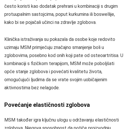
često koristi kao dodatak prehrani u kombinaciji s drugim
protuupalnim sastojcima, poput kurkumina ili boswellije,
kako bi se pojačali učinci na zdravlje zglobova.
Klinička istraživanja su pokazala da osobe koje redovito
uzimaju MSM primjećuju značajno smanjenje boli u
zglobovima, posebno kod onih koji pate od osteoartritisa. U
kombinaciji s fizičkom terapijom, MSM može poboljšati
opće stanje zglobova i povećati kvalitetu života,
omogućujući ljudima da se vrate svojim uobičajenim
aktivnostima bez nelagode.
Povećanje elastičnosti zglobova
MSM također igra ključnu ulogu u održavanju elastičnosti
zglobova. Njegova sposobnost da potiče proizvodnju