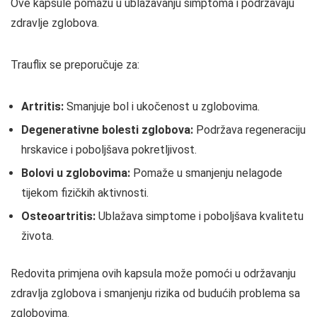
Ove kapsule pomažu u ublažavanju simptoma i podržavaju
zdravlje zglobova.
Trauflix se preporučuje za:
Artritis:
Smanjuje bol i ukočenost u zglobovima.
Degenerativne bolesti zglobova:
Podržava regeneraciju
hrskavice i poboljšava pokretljivost.
Bolovi u zglobovima:
Pomaže u smanjenju nelagode
tijekom fizičkih aktivnosti.
Osteoartritis:
Ublažava simptome i poboljšava kvalitetu
života.
Redovita primjena ovih kapsula može pomoći u održavanju
zdravlja zglobova i smanjenju rizika od budućih problema sa
zglobovima.