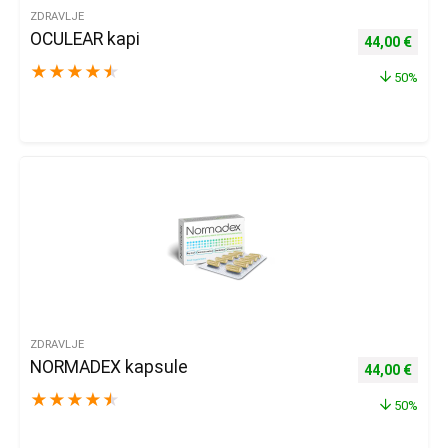
ZDRAVLJE
OCULEAR kapi
Izvorna cijena
Trenu
44,00
€
★
★
★
★
★
50%
ZDRAVLJE
NORMADEX kapsule
Izvorna cijena
Trenu
44,00
€
★
★
★
★
★
50%