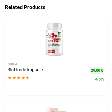
Related Products
ZDRAVLJE
Blutforde kapsule
Izvorna cijena
Trenu
29,00
€
★
★
★
★
★
50%