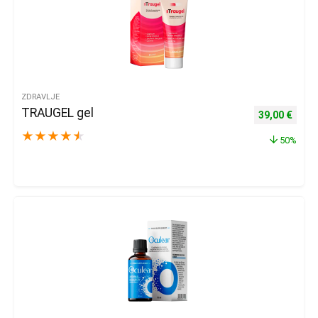
ZDRAVLJE
TRAUGEL gel
Izvorna cijena
Trenu
39,00
€
★
★
★
★
★
50%