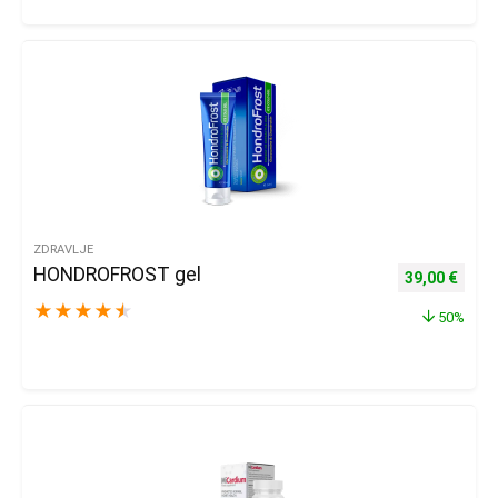
ZDRAVLJE
HONDROFROST gel
Izvorna cijena
Trenu
39,00
€
★
★
★
★
★
50%