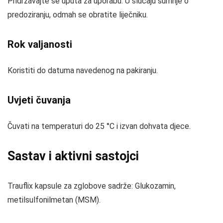
Pridržavajte se uputa za uporabu. U slučaju sumnje o
predoziranju, odmah se obratite liječniku.
Rok valjanosti
Koristiti do datuma navedenog na pakiranju.
Uvjeti čuvanja
Čuvati na temperaturi do 25 °C i izvan dohvata djece.
Sastav i aktivni sastojci
Trauflix kapsule za zglobove sadrže: Glukozamin,
metilsulfonilmetan (MSM).