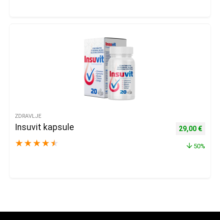
ZDRAVLJE
Insuvit kapsule
Izvorna cijena
Trenu
29,00
€
★
★
★
★
★
50%