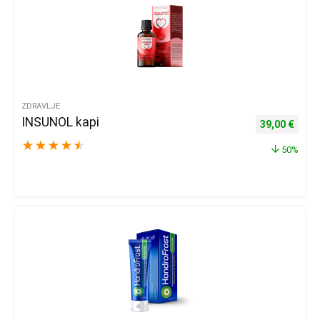
ZDRAVLJE
INSUNOL kapi
Izvorna cijena
Trenu
39,00
€
★
★
★
★
★
50%