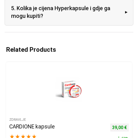
5. Kolika je cijena Hyperkapsule i gdje ga
mogu kupiti?
Related Products
ZDRAVLJE
CARDIONE kapsule
Izvorna cijena
Trenu
39,00
€
★
★
★
★
★