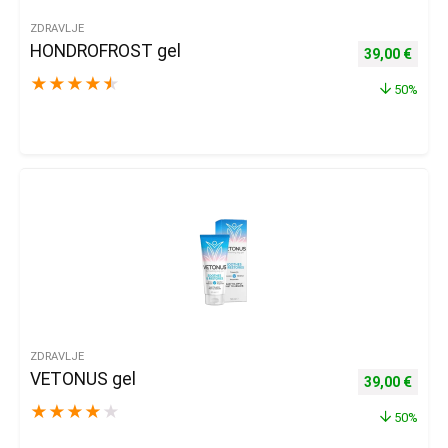
ZDRAVLJE
HONDROFROST gel
Izvorna cijena
Trenu
39,00
€
★
★
★
★
★
50%
ZDRAVLJE
VETONUS gel
Izvorna cijena
Trenu
39,00
€
★
★
★
★
★
50%