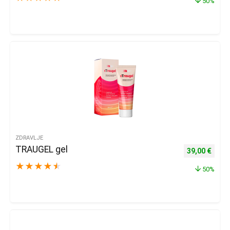
50%
ZDRAVLJE
TRAUGEL gel
Izvorna cijena
Trenu
39,00
€
★
★
★
★
★
50%