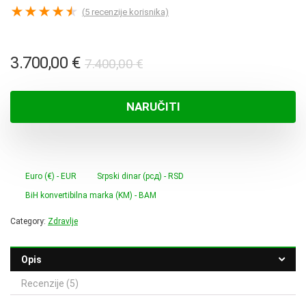
★
★
★
★
★
(
5
recenzije korisnika)
Izvorna
Trenutna
3.700,00
€
7.400,00
€
cijena
cijena
bila
je:
NARUČITI
je:
3.700,00 €.
7.400,00 €.
Euro (€) - EUR
Srpski dinar (рсд) - RSD
BiH konvertibilna marka (KM) - BAM
Category:
Zdravlje
Opis
Recenzije (5)