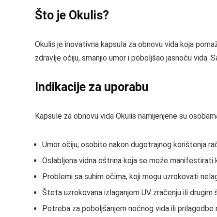
Što je Okulis?
Okulis je inovativna kapsula za obnovu vida koja pomaže
zdravlje očiju, smanjio umor i poboljšao jasnoću vida. S
Indikacije za uporabu
Kapsule za obnovu vida Okulis namijenjene su osobama
Umor očiju, osobito nakon dugotrajnog korištenja račun
Oslabljena vidna oštrina koja se može manifestirati 
Problemi sa suhim očima, koji mogu uzrokovati nelagod
Šteta uzrokovana izlaganjem UV zračenju ili drugim 
Potreba za poboljšanjem noćnog vida ili prilagodbe 