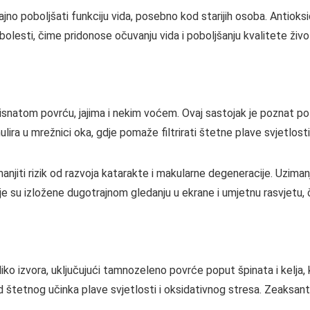
no poboljšati funkciju vida, posebno kod starijih osoba. Antiok
bolesti, čime pridonose očuvanju vida i poboljšanju kvalitete živo
lisnatom povrću, jajima i nekim voćem. Ovaj sastojak je poznat po
ira u mrežnici oka, gdje pomaže filtrirati štetne plave svjetlosti 
njiti rizik od razvoja katarakte i makularne degeneracije. Uzima
je su izložene dugotrajnom gledanju u ekrane i umjetnu rasvjetu, č
liko izvora, uključujući tamnozeleno povrće poput špinata i kelja,
d štetnog učinka plave svjetlosti i oksidativnog stresa. Zeaksant