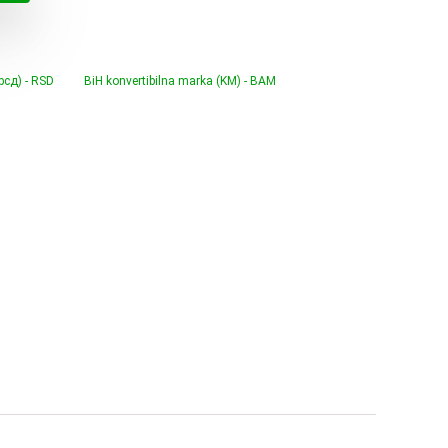
0 €.
(рсд) - RSD
BiH konvertibilna marka (KM) - BAM