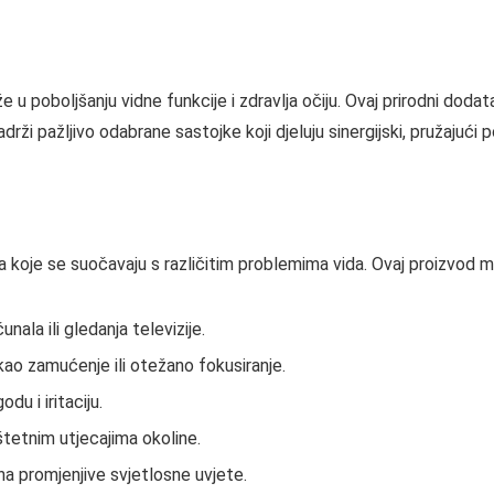
 u poboljšanju vidne funkcije i zdravlja očiju. Ovaj prirodni doda
adrži pažljivo odabrane sastojke koji djeluju sinergijski, pružajući
 koje se suočavaju s različitim problemima vida. Ovaj proizvod 
ala ili gledanja televizije.
kao zamućenje ili otežano fokusiranje.
u i iritaciju.
štetnim utjecajima okoline.
na promjenjive svjetlosne uvjete.