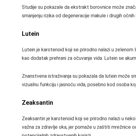
Studije su pokazale da ekstrakt borovnice može značaj
smanjenju rizika od degeneracije makule i drugih očnih 
Lutein
Lutein je karotenoid koji se prirodno nalazi u zelenom 
kao dodatak prehrani za očuvanje vida. Lutein se akumul
Znanstvena istraživanja su pokazala da lutein može sma
vizualnu funkciju i jasnoću vida, posebno kod osoba ko
Zeaksantin
Zeaksantin je karotenoid koji se prirodno nalazi u neko
važna za zdravlje oka, jer pomaže u zaštiti mrežnice o
potencijalnih zdravstvenih koristi.