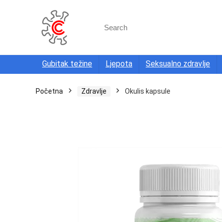
Search
for:
Gubitak težine
Ljepota
Seksualno zdravlje
Početna
Zdravlje
Okulis kapsule