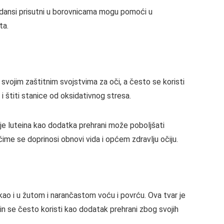
sidansi prisutni u borovnicama mogu pomoći u
ta.
 svojim zaštitnim svojstvima za oči, a često se koristi
i štiti stanice od oksidativnog stresa.
nje luteina kao dodatka prehrani može poboljšati
ime se doprinosi obnovi vida i općem zdravlju očiju.
 kao i u žutom i narančastom voću i povrću. Ova tvar je
in se često koristi kao dodatak prehrani zbog svojih