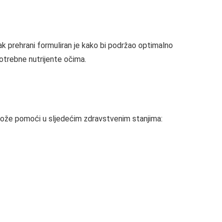
tak prehrani formuliran je kako bi podržao optimalno
 potrebne nutrijente očima.
može pomoći u sljedećim zdravstvenim stanjima: