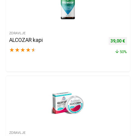
ZDRAVLJE
ALCOZAR kapi
Izvorna cijena
Trenu
39,00
€
★
★
★
★
★
50%
ZDRAVLJE