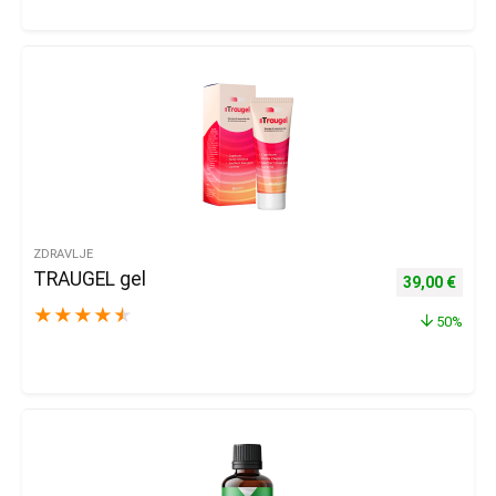
ZDRAVLJE
TRAUGEL gel
Izvorna cijena
Trenu
39,00
€
★
★
★
★
★
50%