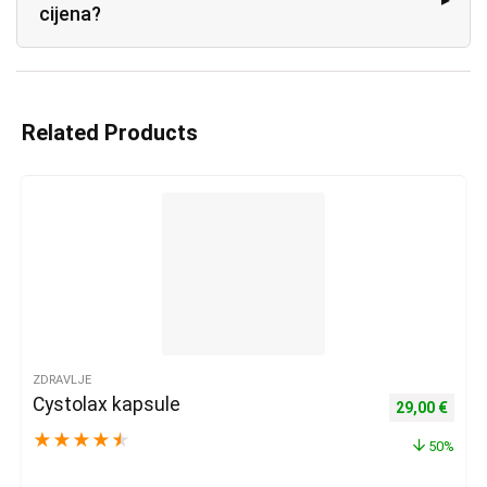
cijena?
Related Products
ZDRAVLJE
Cystolax kapsule
Izvorna cijena
Trenu
29,00
€
★
★
★
★
★
50%