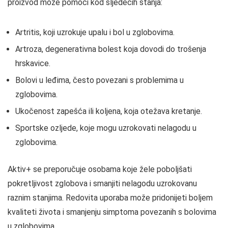
proizvod može pomoći kod sljedećih stanja:
Artritis, koji uzrokuje upalu i bol u zglobovima.
Artroza, degenerativna bolest koja dovodi do trošenja
hrskavice.
Bolovi u leđima, često povezani s problemima u
zglobovima.
Ukočenost zapešća ili koljena, koja otežava kretanje.
Sportske ozljede, koje mogu uzrokovati nelagodu u
zglobovima.
Aktiv+ se preporučuje osobama koje žele poboljšati
pokretljivost zglobova i smanjiti nelagodu uzrokovanu
raznim stanjima. Redovita uporaba može pridonijeti boljem
kvaliteti života i smanjenju simptoma povezanih s bolovima
u zglobovima.