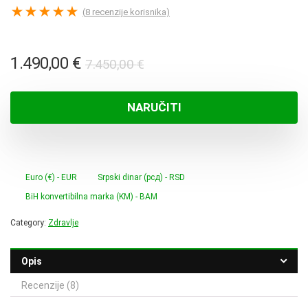
★
★
★
★
★
(
8
recenzije korisnika)
Izvorna
Trenutna
1.490,00
€
7.450,00
€
cijena
cijena
bila
je:
NARUČITI
je:
1.490,00 €.
7.450,00 €.
Euro (€) - EUR
Srpski dinar (рсд) - RSD
BiH konvertibilna marka (KM) - BAM
Category:
Zdravlje
Opis
Recenzije (8)