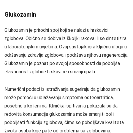
Glukozamin
Glukozamin je prirodni spoj koji se nalazi u hrskavici
zglobova. Obično se dobiva iz školjki rakova ili se sintetizira
u laboratorijskim uvjetima. Ovaj sastojak igra ključnu ulogu u
održavanju zdravlja zglobova i podržava njihovu regeneraciju.
Glukozamin je poznat po svojoj sposobnosti da poboljša
elastičnost zglobne hrskavice i smanji upalu.
Numerični podaci iz istraživanja sugeriraju da glukozamin
može pomoći u ublažavanju simptoma osteoartritisa,
posebno u koljenima. Klinička ispitivanja pokazala su da
redovita konzumacija glukozamina može smanjiti bol i
poboljšati funkciju zglobova, čime se poboljšava kvaliteta
života osoba koje pate od problema sa zglobovima.