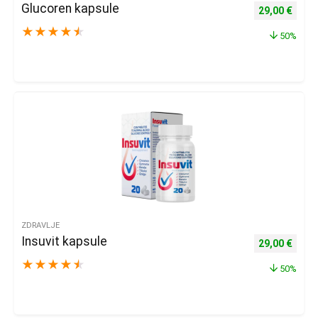
Glucoren kapsule
Izvorna cijena
Trenu
29,00
€
★
★
★
★
★
50%
ZDRAVLJE
Insuvit kapsule
Izvorna cijena
Trenu
29,00
€
★
★
★
★
★
50%