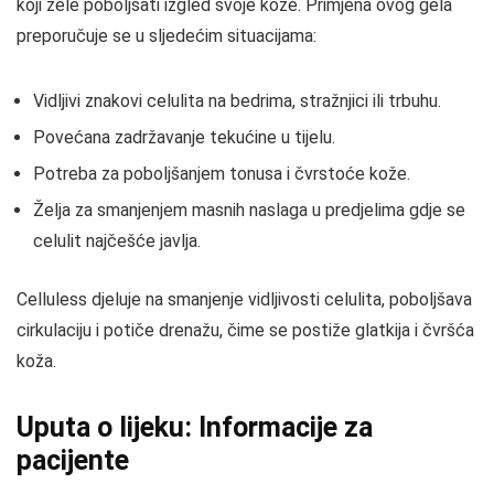
koji žele poboljšati izgled svoje kože. Primjena ovog gela
preporučuje se u sljedećim situacijama:
Vidljivi znakovi celulita na bedrima, stražnjici ili trbuhu.
Povećana zadržavanje tekućine u tijelu.
Potreba za poboljšanjem tonusa i čvrstoće kože.
Želja za smanjenjem masnih naslaga u predjelima gdje se
celulit najčešće javlja.
Celluless djeluje na smanjenje vidljivosti celulita, poboljšava
cirkulaciju i potiče drenažu, čime se postiže glatkija i čvršća
koža.
Uputa o lijeku: Informacije za
pacijente