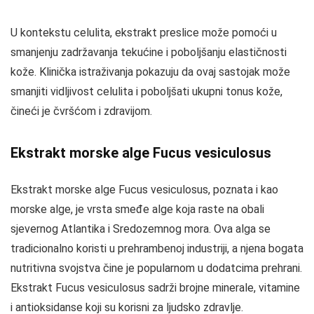
U kontekstu celulita, ekstrakt preslice može pomoći u
smanjenju zadržavanja tekućine i poboljšanju elastičnosti
kože. Klinička istraživanja pokazuju da ovaj sastojak može
smanjiti vidljivost celulita i poboljšati ukupni tonus kože,
čineći je čvršćom i zdravijom.
Ekstrakt morske alge Fucus vesiculosus
Ekstrakt morske alge Fucus vesiculosus, poznata i kao
morske alge, je vrsta smeđe alge koja raste na obali
sjevernog Atlantika i Sredozemnog mora. Ova alga se
tradicionalno koristi u prehrambenoj industriji, a njena bogata
nutritivna svojstva čine je popularnom u dodatcima prehrani.
Ekstrakt Fucus vesiculosus sadrži brojne minerale, vitamine
i antioksidanse koji su korisni za ljudsko zdravlje.