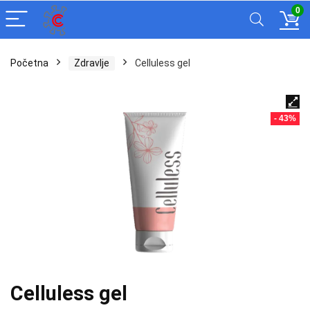
0
Početna
Zdravlje
Celluless gel
- 43%
Celluless gel