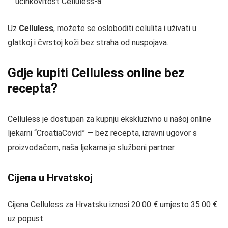
učinkovitost Celluless-a.
Uz
Celluless
, možete se osloboditi celulita i uživati u
glatkoj i čvrstoj koži bez straha od nuspojava.
Gdje kupiti Celluless online bez
recepta?
Celluless je dostupan za kupnju ekskluzivno u našoj online
ljekarni “CroatiaCovid” — bez recepta, izravni ugovor s
proizvođačem, naša ljekarna je službeni partner.
Cijena u Hrvatskoj
Cijena Celluless za Hrvatsku iznosi 20.00 € umjesto 35.00 €
uz popust.