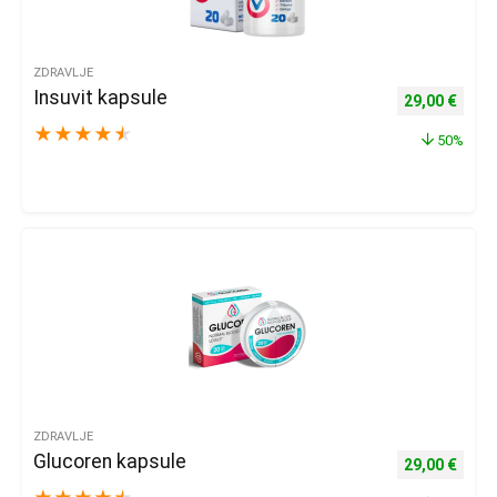
ZDRAVLJE
Insuvit kapsule
Izvorna cijena
Trenu
29,00
€
★
★
★
★
★
50%
ZDRAVLJE
Glucoren kapsule
Izvorna cijena
Trenu
29,00
€