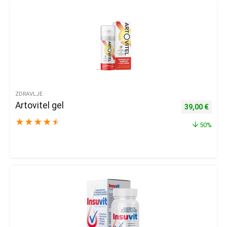
ZDRAVLJE
Artovitel gel
Izvorna cijena
Trenu
39,00
€
★
★
★
★
★
50%