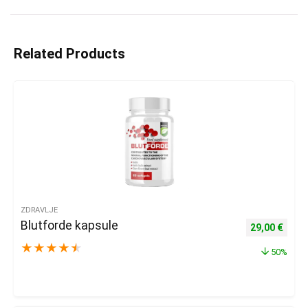
Related Products
ZDRAVLJE
Blutforde kapsule
Izvorna cijena
Trenu
29,00
€
★
★
★
★
★
50%