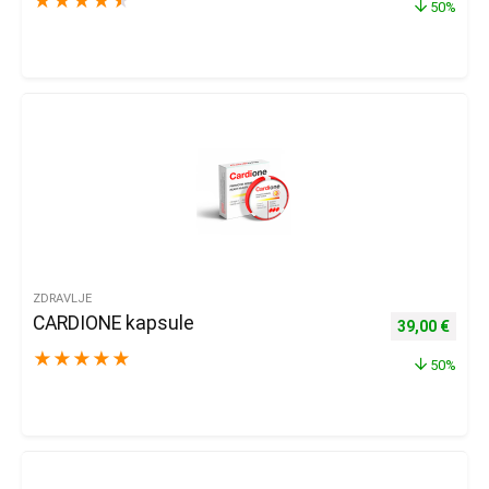
★
★
★
★
★
50%
ZDRAVLJE
CARDIONE kapsule
Izvorna cijena
Trenu
39,00
€
★
★
★
★
★
50%