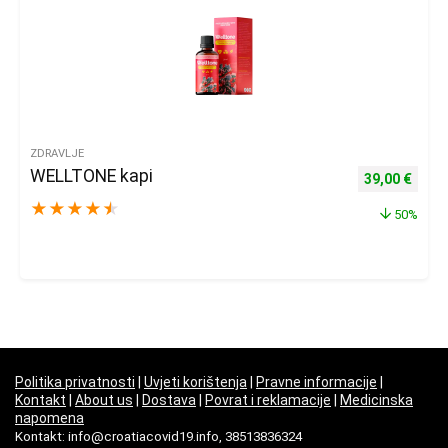
ZDRAVLJE
WELLTONE kapi
Izvorna cijena
Trenu
39,00
€
★
★
★
★
★
50%
Politika privatnosti
|
Uvjeti korištenja
|
Pravne informacije
|
Kontakt
|
About us
|
Dostava
|
Povrat i reklamacije
|
Medicinska
napomena
Kontakt: info@croatiacovid19.info, 38513836324