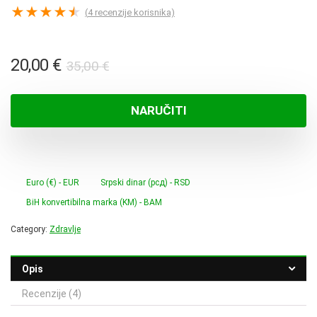
★
★
★
★
★
(
4
recenzije korisnika)
Izvorna
Trenutna
20,00
€
35,00
€
cijena
cijena
bila
je:
NARUČITI
je:
20,00 €.
35,00 €.
Euro (€) - EUR
Srpski dinar (рсд) - RSD
BiH konvertibilna marka (KM) - BAM
Category:
Zdravlje
Opis
Recenzije (4)