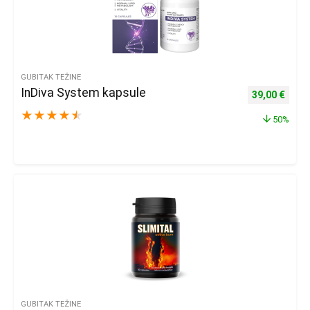
GUBITAK TEŽINE
InDiva System kapsule
Izvorna cijena
Trenu
39,00
€
★
★
★
★
★
50%
GUBITAK TEŽINE