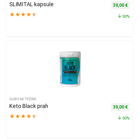
SLIMITAL kapsule
Izvorna cijena
Trenu
39,00
€
★
★
★
★
★
50%
GUBITAK TEŽINE
Keto Black prah
Izvorna cijena
Trenu
39,00
€
★
★
★
★
★
50%