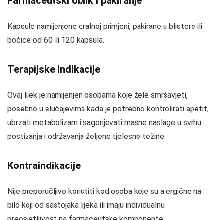
Farmaceutski oblik i pakiranje
Kapsule namijenjene oralnoj primjeni, pakirane u blistere ili
bočice od 60 ili 120 kapsula.
Terapijske indikacije
Ovaj lijek je namijenjen osobama koje žele smršavjeti,
posebno u slučajevima kada je potrebno kontrolirati apetit,
ubrzati metabolizam i sagorijevati masne naslage u svrhu
postizanja i održavanja željene tjelesne težine.
Kontraindikacije
Nije preporučljivo koristiti kod osoba koje su alergične na
bilo koji od sastojaka lijeka ili imaju individualnu
preosjetljivost na farmaceutske komponente.