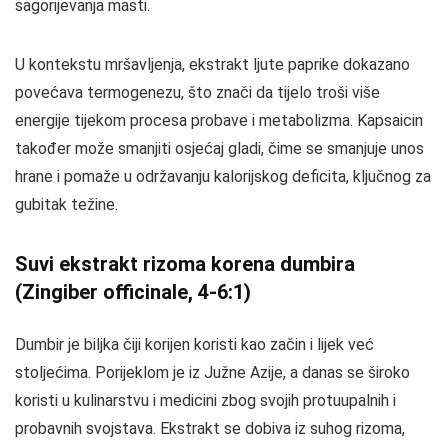
sagorijevanja masti.
U kontekstu mršavljenja, ekstrakt ljute paprike dokazano
povećava termogenezu, što znači da tijelo troši više
energije tijekom procesa probave i metabolizma. Kapsaicin
također može smanjiti osjećaj gladi, čime se smanjuje unos
hrane i pomaže u održavanju kalorijskog deficita, ključnog za
gubitak težine.
Suvi ekstrakt rizoma korena dumbira
(Zingiber officinale, 4-6:1)
Dumbir je biljka čiji korijen koristi kao začin i lijek već
stoljećima. Porijeklom je iz Južne Azije, a danas se široko
koristi u kulinarstvu i medicini zbog svojih protuupalnih i
probavnih svojstava. Ekstrakt se dobiva iz suhog rizoma,