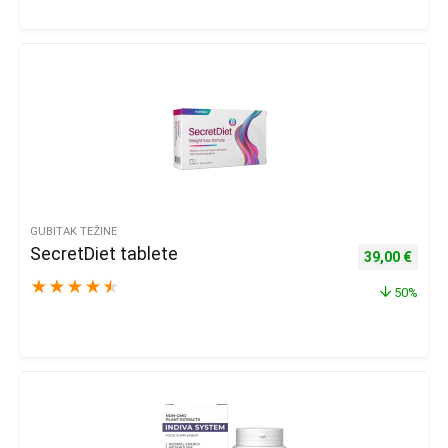
GUBITAK TEŽINE
SecretDiet tablete
Izvorna cijena
Trenu
39,00
€
★
★
★
★
★
50%