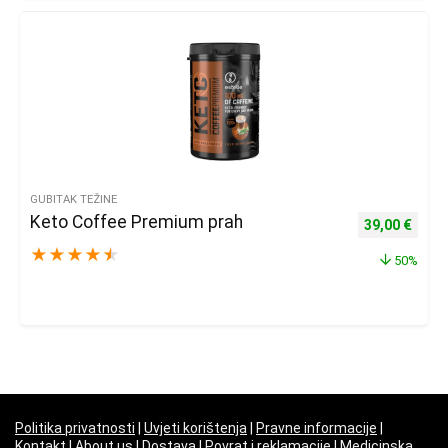
GUBITAK TEŽINE
Keto Coffee Premium prah
Izvorna cijena
Trenu
39,00
€
★
★
★
★
★
50%
Politika privatnosti
|
Uvjeti korištenja
|
Pravne informacije
|
Kontakt
|
About us
|
Dostava
|
Povrat i reklamacije
|
Medicinska