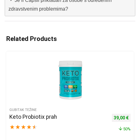
Je li Capsil prikladan za osobe s određenim
zdravstvenim problemima?
Related Products
GUBITAK TEŽINE
Keto Probiotix prah
Izvorna cijena
Trenu
39,00
€
★
★
★
★
★
50%