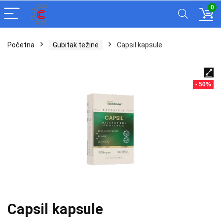
0
Početna
Gubitak težine
Capsil kapsule
- 50%
Capsil kapsule