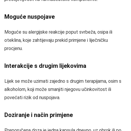
Moguće nuspojave
Moguće su alergijske reakcije poput svrbeža, osipa ili
oteklina, koje zahtijevaju prekid primjene i liječničku
procjenu.
Interakcije s drugim lijekovima
Lijek se može uzimati zajedno s drugim terapijama, osim s
alkoholom, koji može smanjiti njegovu učinkovitost ili
povećati rizik od nuspojava.
Doziranje i način primjene
Preporučena doza je jedna kapsula dnevno, uz obrok ili po