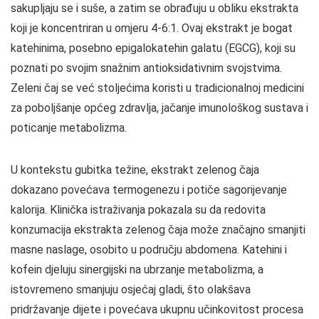
sakupljaju se i suše, a zatim se obrađuju u obliku ekstrakta
koji je koncentriran u omjeru 4-6:1. Ovaj ekstrakt je bogat
katehinima, posebno epigalokatehin galatu (EGCG), koji su
poznati po svojim snažnim antioksidativnim svojstvima.
Zeleni čaj se već stoljećima koristi u tradicionalnoj medicini
za poboljšanje općeg zdravlja, jačanje imunološkog sustava i
poticanje metabolizma.
U kontekstu gubitka težine, ekstrakt zelenog čaja
dokazano povećava termogenezu i potiče sagorijevanje
kalorija. Klinička istraživanja pokazala su da redovita
konzumacija ekstrakta zelenog čaja može značajno smanjiti
masne naslage, osobito u području abdomena. Katehini i
kofein djeluju sinergijski na ubrzanje metabolizma, a
istovremeno smanjuju osjećaj gladi, što olakšava
pridržavanje dijete i povećava ukupnu učinkovitost procesa