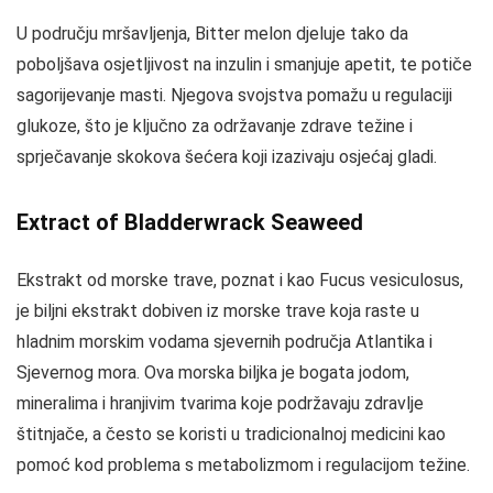
U području mršavljenja, Bitter melon djeluje tako da
poboljšava osjetljivost na inzulin i smanjuje apetit, te potiče
sagorijevanje masti. Njegova svojstva pomažu u regulaciji
glukoze, što je ključno za održavanje zdrave težine i
sprječavanje skokova šećera koji izazivaju osjećaj gladi.
Extract of Bladderwrack Seaweed
Ekstrakt od morske trave, poznat i kao Fucus vesiculosus,
je biljni ekstrakt dobiven iz morske trave koja raste u
hladnim morskim vodama sjevernih područja Atlantika i
Sjevernog mora. Ova morska biljka je bogata jodom,
mineralima i hranjivim tvarima koje podržavaju zdravlje
štitnjače, a često se koristi u tradicionalnoj medicini kao
pomoć kod problema s metabolizmom i regulacijom težine.