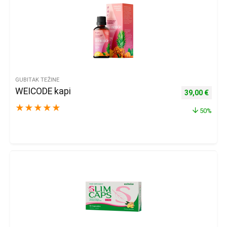
GUBITAK TEŽINE
WEICODE kapi
Izvorna cijena
Trenu
39,00
€
★
★
★
★
★
50%