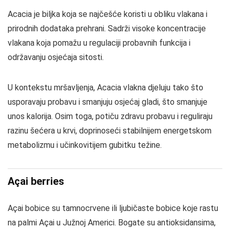
Acacia je biljka koja se najčešće koristi u obliku vlakana i
prirodnih dodataka prehrani. Sadrži visoke koncentracije
vlakana koja pomažu u regulaciji probavnih funkcija i
održavanju osjećaja sitosti.
U kontekstu mršavljenja, Acacia vlakna djeluju tako što
usporavaju probavu i smanjuju osjećaj gladi, što smanjuje
unos kalorija. Osim toga, potiču zdravu probavu i reguliraju
razinu šećera u krvi, doprinoseći stabilnijem energetskom
metabolizmu i učinkovitijem gubitku težine.
Açai berries
Açai bobice su tamnocrvene ili ljubičaste bobice koje rastu
na palmi Açai u Južnoj Americi. Bogate su antioksidansima,