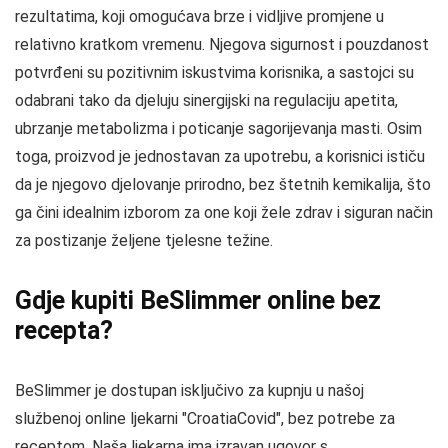
rezultatima, koji omogućava brze i vidljive promjene u
relativno kratkom vremenu. Njegova sigurnost i pouzdanost
potvrđeni su pozitivnim iskustvima korisnika, a sastojci su
odabrani tako da djeluju sinergijski na regulaciju apetita,
ubrzanje metabolizma i poticanje sagorijevanja masti. Osim
toga, proizvod je jednostavan za upotrebu, a korisnici ističu
da je njegovo djelovanje prirodno, bez štetnih kemikalija, što
ga čini idealnim izborom za one koji žele zdrav i siguran način
za postizanje željene tjelesne težine.
Gdje kupiti BeSlimmer online bez
recepta?
BeSlimmer je dostupan isključivo za kupnju u našoj
službenoj online ljekarni "CroatiaCovid", bez potrebe za
receptom. Naša ljekarna ima izravan ugovor s