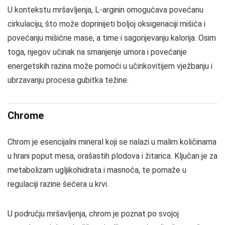
U kontekstu mršavljenja, L-arginin omogućava povećanu
cirkulaciju, što može doprinijeti boljoj oksigenaciji mišića i
povećanju mišićne mase, a time i sagorijevanju kalorija. Osim
toga, njegov učinak na smanjenje umora i povećanje
energetskih razina može pomoći u učinkovitijem vježbanju i
ubrzavanju procesa gubitka težine.
Chrome
Chrom je esencijalni mineral koji se nalazi u malim količinama
u hrani poput mesa, orašastih plodova i žitarica. Ključan je za
metabolizam ugljikohidrata i masnoća, te pomaže u
regulaciji razine šećera u krvi.
U području mršavljenja, chrom je poznat po svojoj