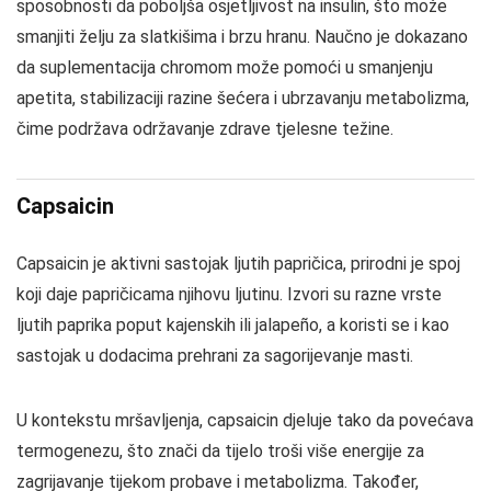
sposobnosti da poboljša osjetljivost na insulin, što može
smanjiti želju za slatkišima i brzu hranu. Naučno je dokazano
da suplementacija chromom može pomoći u smanjenju
apetita, stabilizaciji razine šećera i ubrzavanju metabolizma,
čime podržava održavanje zdrave tjelesne težine.
Capsaicin
Capsaicin je aktivni sastojak ljutih papričica, prirodni je spoj
koji daje papričicama njihovu ljutinu. Izvori su razne vrste
ljutih paprika poput kajenskih ili jalapeño, a koristi se i kao
sastojak u dodacima prehrani za sagorijevanje masti.
U kontekstu mršavljenja, capsaicin djeluje tako da povećava
termogenezu, što znači da tijelo troši više energije za
zagrijavanje tijekom probave i metabolizma. Također,