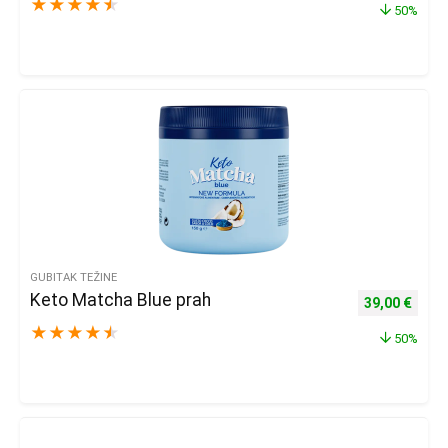
★
★
★
★
★
50%
GUBITAK TEŽINE
Keto Matcha Blue prah
Izvorna cijena
Trenu
39,00
€
★
★
★
★
★
50%