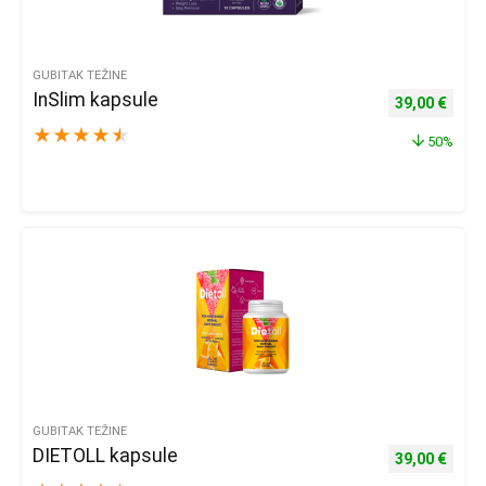
GUBITAK TEŽINE
InSlim kapsule
Izvorna cijena
Trenu
39,00
€
★
★
★
★
★
50%
GUBITAK TEŽINE
DIETOLL kapsule
Izvorna cijena
Trenu
39,00
€