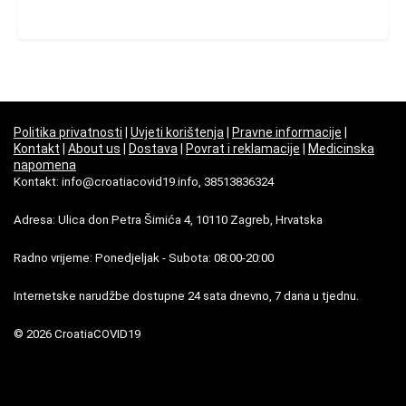
Politika privatnosti
|
Uvjeti korištenja
|
Pravne informacije
|
Kontakt
|
About us
|
Dostava
|
Povrat i reklamacije
|
Medicinska
napomena
Kontakt: info@croatiacovid19.info, 38513836324
Adresa: Ulica don Petra Šimića 4, 10110 Zagreb, Hrvatska
Radno vrijeme: Ponedjeljak - Subota: 08:00-20:00
Internetske narudžbe dostupne 24 sata dnevno, 7 dana u tjednu.
© 2026 CroatiaCOVID19