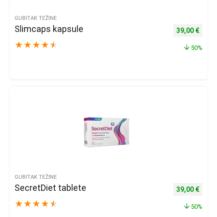
GUBITAK TEŽINE
Slimcaps kapsule
Izvorna cijena
Trenu
39,00
€
★
★
★
★
★
50%
GUBITAK TEŽINE
SecretDiet tablete
Izvorna cijena
Trenu
39,00
€
★
★
★
★
★
50%