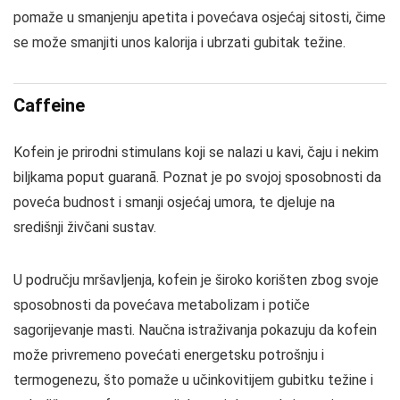
pomaže u smanjenju apetita i povećava osjećaj sitosti, čime
se može smanjiti unos kalorija i ubrzati gubitak težine.
Caffeine
Kofein je prirodni stimulans koji se nalazi u kavi, čaju i nekim
biljkama poput guaranā. Poznat je po svojoj sposobnosti da
poveća budnost i smanji osjećaj umora, te djeluje na
središnji živčani sustav.
U području mršavljenja, kofein je široko korišten zbog svoje
sposobnosti da povećava metabolizam i potiče
sagorijevanje masti. Naučna istraživanja pokazuju da kofein
može privremeno povećati energetsku potrošnju i
termogenezu, što pomaže u učinkovitijem gubitku težine i