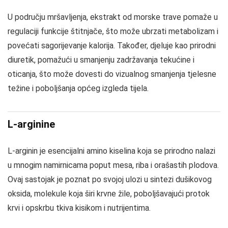
U području mršavljenja, ekstrakt od morske trave pomaže u
regulaciji funkcije štitnjače, što može ubrzati metabolizam i
povećati sagorijevanje kalorija. Također, djeluje kao prirodni
diuretik, pomažući u smanjenju zadržavanja tekućine i
oticanja, što može dovesti do vizualnog smanjenja tjelesne
težine i poboljšanja općeg izgleda tijela.
L-arginine
L-arginin je esencijalni amino kiselina koja se prirodno nalazi
u mnogim namirnicama poput mesa, riba i orašastih plodova.
Ovaj sastojak je poznat po svojoj ulozi u sintezi dušikovog
oksida, molekule koja širi krvne žile, poboljšavajući protok
krvi i opskrbu tkiva kisikom i nutrijentima.