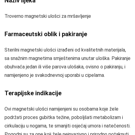
Naziv lijeka
Troverno magnetski ulošci za mršavljenje
Farmaceutski oblik i pakiranje
Sterilni magnetski ulošci izrađeni od kvalitetnih materijala,
sa snažnim magnetima smještenima unutar uloška. Pakiranje
obuhvaća jedan ili više parova ulošaka, ovisno o pakiranju, i
namijenjeno je svakodnevnoj uporabi u cipelama.
Terapijske indikacije
Ovi magnetski ulošci namijenjeni su osobama koje žele
podržati proces gubitka težine, poboljšati metabolizam i
cirkulaciju u nogama, te smanjiti osjećaj umora i natečenosti.
Pogodni su za one koji žele neinvazivno i prirodno potaknuti