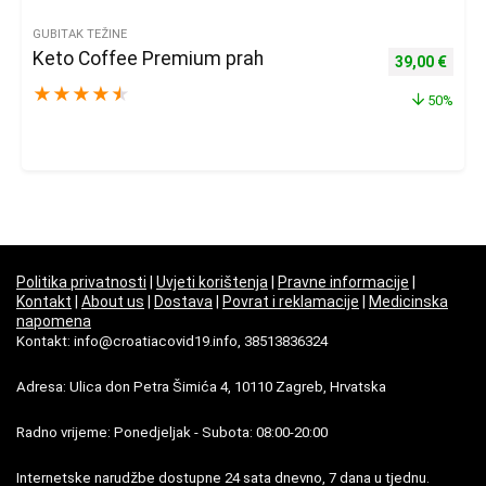
GUBITAK TEŽINE
Keto Coffee Premium prah
Izvorna cijena
Trenu
39,00
€
★
★
★
★
★
50%
Politika privatnosti
|
Uvjeti korištenja
|
Pravne informacije
|
Kontakt
|
About us
|
Dostava
|
Povrat i reklamacije
|
Medicinska
napomena
Kontakt: info@croatiacovid19.info, 38513836324
Adresa: Ulica don Petra Šimića 4, 10110 Zagreb, Hrvatska
Radno vrijeme: Ponedjeljak - Subota: 08:00-20:00
Internetske narudžbe dostupne 24 sata dnevno, 7 dana u tjednu.