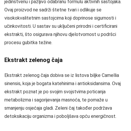
jedinstvenu i pažljivo odabranu formulu aktivnih sastojaka.
Ovaj proizvod ne sadrži štetne tvari i odlikuje se
visokokvalitetnim sastojcima koji doprinose sigurnosti i
učinkovitosti. U sastav su uključeni prirodni i certificirani
ekstrakti, što osigurava njihovu djelotvornost u podršci
procesu gubitka težine.
Ekstrakt zelenog čaja
Ekstrakt zelenog čaja dobiva se iz listova biljke Camellia
sinensis, koja je bogata katehinima i antioksidansima. Ovaj
ekstrakt poznat je po svojim svojstvima poticanja
metabolizma i sagorijevanja masnoća, te pomaže u
smanjenju osjećaja gladi. Zeleni čaj također podržava
detoksikaciju organizma i poboljšava opću energičnost.