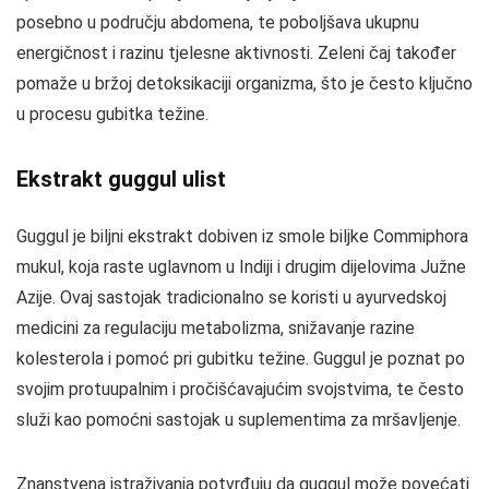
posebno u području abdomena, te poboljšava ukupnu
energičnost i razinu tjelesne aktivnosti. Zeleni čaj također
pomaže u bržoj detoksikaciji organizma, što je često ključno
u procesu gubitka težine.
Ekstrakt guggul ulist
Guggul je biljni ekstrakt dobiven iz smole biljke Commiphora
mukul, koja raste uglavnom u Indiji i drugim dijelovima Južne
Azije. Ovaj sastojak tradicionalno se koristi u ayurvedskoj
medicini za regulaciju metabolizma, snižavanje razine
kolesterola i pomoć pri gubitku težine. Guggul je poznat po
svojim protuupalnim i pročišćavajućim svojstvima, te često
služi kao pomoćni sastojak u suplementima za mršavljenje.
Znanstvena istraživanja potvrđuju da guggul može povećati