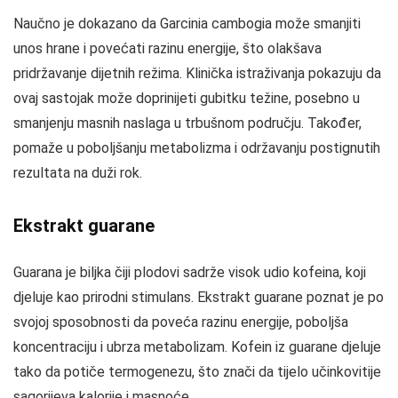
Naučno je dokazano da Garcinia cambogia može smanjiti
unos hrane i povećati razinu energije, što olakšava
pridržavanje dijetnih režima. Klinička istraživanja pokazuju da
ovaj sastojak može doprinijeti gubitku težine, posebno u
smanjenju masnih naslaga u trbušnom području. Također,
pomaže u poboljšanju metabolizma i održavanju postignutih
rezultata na duži rok.
Ekstrakt guarane
Guarana je biljka čiji plodovi sadrže visok udio kofeina, koji
djeluje kao prirodni stimulans. Ekstrakt guarane poznat je po
svojoj sposobnosti da poveća razinu energije, poboljša
koncentraciju i ubrza metabolizam. Kofein iz guarane djeluje
tako da potiče termogenezu, što znači da tijelo učinkovitije
sagorijeva kalorije i masnoće.