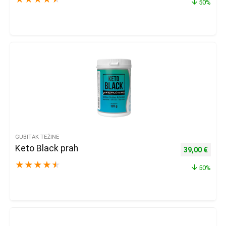
50%
GUBITAK TEŽINE
Keto Black prah
Izvorna cijena
Trenu
39,00
€
★
★
★
★
★
50%