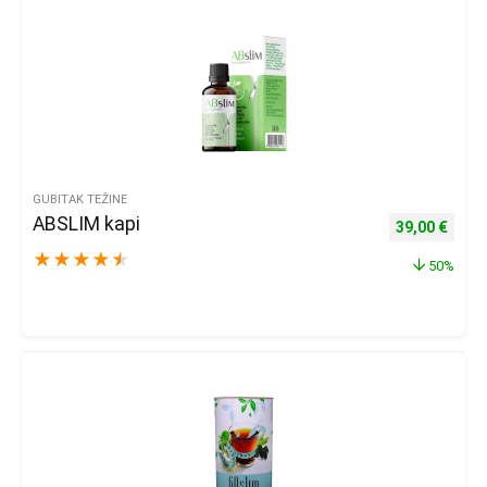
GUBITAK TEŽINE
ABSLIM kapi
Izvorna cijena
Trenu
39,00
€
★
★
★
★
★
50%