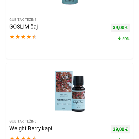
GUBITAK TEŽINE
GOSLIM čaj
Izvorna cijena
Trenu
39,00
€
★
★
★
★
★
50%
GUBITAK TEŽINE
Weight Berry kapi
Izvorna cijena
Trenu
39,00
€
★
★
★
★
★