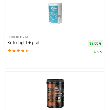
GUBITAK TEŽINE
Keto Light + prah
Izvorna cijena
Trenu
39,00
€
★
★
★
★
★
50%