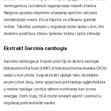
termogenezu i potaknuti sagorijevanje masnih stanica.
Njegova uporaba doprinosi smanjenju apetita i ubrzava
metabolizam masti, što je ključno za efikasno gubitak
težine. Također, pomaže u regulaciji razine lipida u krvi, što
dodatno podržava zdravu tjelesnu težinu i opće zdravlje.
Ekstrakt Garcinia cambogia
Garcinia cambogia je tropski plod čiji se aktivni sastojak
hidroksimetilfurfural (HMF) ili hidroksicitratna kiselina (HCA)
nalazi u kori ploda. Ovaj ekstrakt djeluje tako da inhibira
enzim citrat liazu, čime sprječava pretvaranje ugljikohidrata
u masne naslage i potiče njihovo korištenje kao izvora
energije. Osim toga, HCA može smanjiti apetit i pomoći u
regulaciji prehrambenih navika.