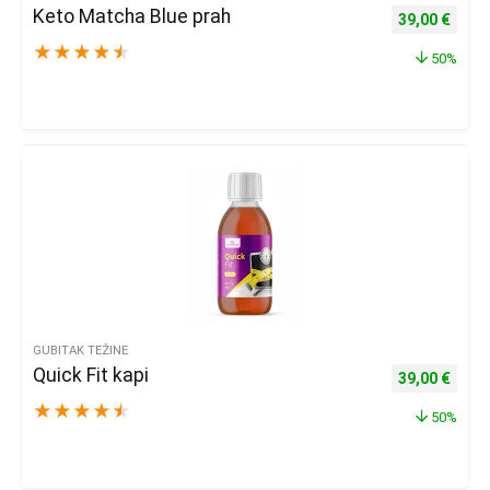
Keto Matcha Blue prah
Izvorna cijena
Trenu
39,00
€
★
★
★
★
★
50%
GUBITAK TEŽINE
Quick Fit kapi
Izvorna cijena
Trenu
39,00
€
★
★
★
★
★
50%