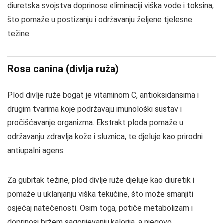
diuretska svojstva doprinose eliminaciji viška vode i toksina,
što pomaže u postizanju i održavanju željene tjelesne
težine.
Rosa canina (divlja ruža)
Plod divlje ruže bogat je vitaminom C, antioksidansima i
drugim tvarima koje podržavaju imunološki sustav i
pročišćavanje organizma. Ekstrakt ploda pomaže u
održavanju zdravlja kože i sluznica, te djeluje kao prirodni
antiupalni agens.
Za gubitak težine, plod divlje ruže djeluje kao diuretik i
pomaže u uklanjanju viška tekućine, što može smanjiti
osjećaj natečenosti. Osim toga, potiče metabolizam i
doprinosi bržem sagorijevanju kalorija, a njegovo