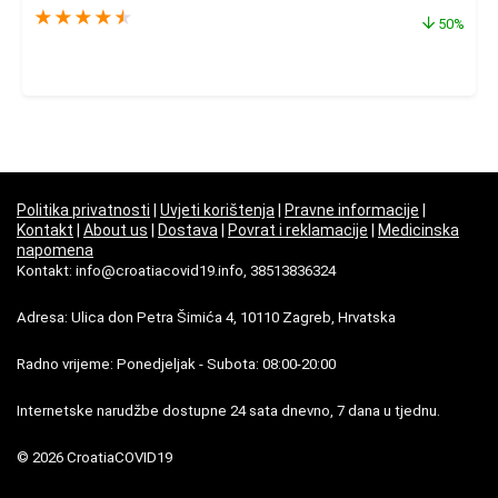
★
★
★
★
★
50%
Politika privatnosti
|
Uvjeti korištenja
|
Pravne informacije
|
Kontakt
|
About us
|
Dostava
|
Povrat i reklamacije
|
Medicinska
napomena
Kontakt: info@croatiacovid19.info, 38513836324
Adresa: Ulica don Petra Šimića 4, 10110 Zagreb, Hrvatska
Radno vrijeme: Ponedjeljak - Subota: 08:00-20:00
Internetske narudžbe dostupne 24 sata dnevno, 7 dana u tjednu.
© 2026 CroatiaCOVID19