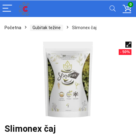
0
Početna
Gubitak težine
Slimonex čaj
- 50%
Slimonex čaj