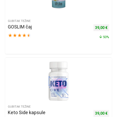
GUBITAK TEŽINE
GOSLIM čaj
Izvorna cijena
Trenu
39,00
€
★
★
★
★
★
50%
GUBITAK TEŽINE
Keto Side kapsule
Izvorna cijena
Trenu
39,00
€