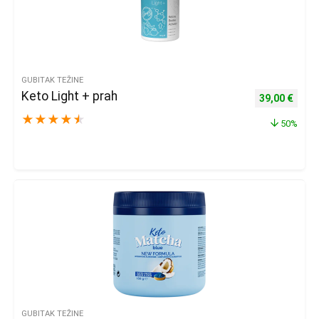
GUBITAK TEŽINE
Keto Light + prah
Izvorna cijena
Trenu
39,00
€
★
★
★
★
★
50%
GUBITAK TEŽINE