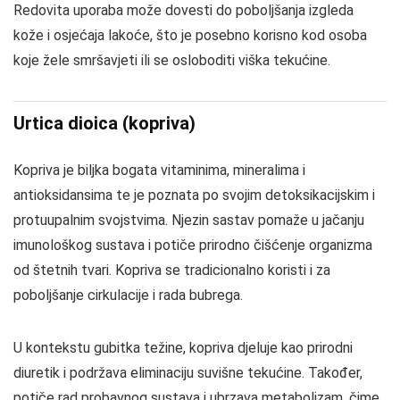
Redovita uporaba može dovesti do poboljšanja izgleda
kože i osjećaja lakoće, što je posebno korisno kod osoba
koje žele smršavjeti ili se osloboditi viška tekućine.
Urtica dioica (kopriva)
Kopriva je biljka bogata vitaminima, mineralima i
antioksidansima te je poznata po svojim detoksikacijskim i
protuupalnim svojstvima. Njezin sastav pomaže u jačanju
imunološkog sustava i potiče prirodno čišćenje organizma
od štetnih tvari. Kopriva se tradicionalno koristi i za
poboljšanje cirkulacije i rada bubrega.
U kontekstu gubitka težine, kopriva djeluje kao prirodni
diuretik i podržava eliminaciju suvišne tekućine. Također,
potiče rad probavnog sustava i ubrzava metabolizam, čime