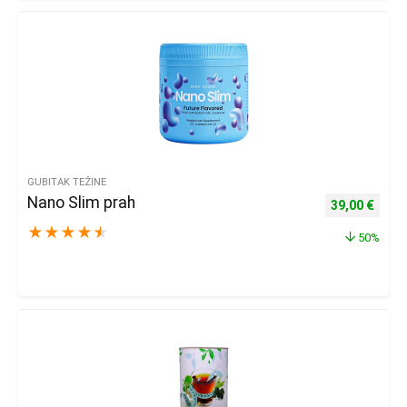
GUBITAK TEŽINE
Nano Slim prah
Izvorna cijena
Trenu
39,00
€
★
★
★
★
★
50%