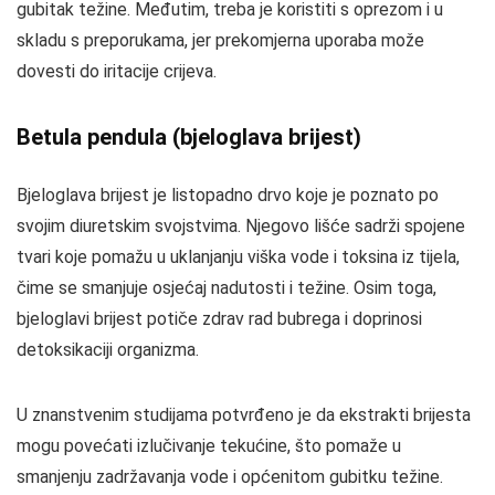
gubitak težine. Međutim, treba je koristiti s oprezom i u
skladu s preporukama, jer prekomjerna uporaba može
dovesti do iritacije crijeva.
Betula pendula (bjeloglava brijest)
Bjeloglava brijest je listopadno drvo koje je poznato po
svojim diuretskim svojstvima. Njegovo lišće sadrži spojene
tvari koje pomažu u uklanjanju viška vode i toksina iz tijela,
čime se smanjuje osjećaj nadutosti i težine. Osim toga,
bjeloglavi brijest potiče zdrav rad bubrega i doprinosi
detoksikaciji organizma.
U znanstvenim studijama potvrđeno je da ekstrakti brijesta
mogu povećati izlučivanje tekućine, što pomaže u
smanjenju zadržavanja vode i općenitom gubitku težine.