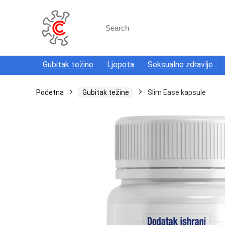
Search
for:
Gubitak težine
Ljepota
Seksualno zdravlje
Početna
Gubitak težine
Slim Ease kapsule