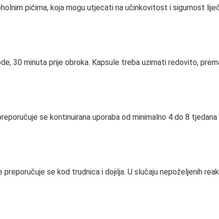
holnim pićima, koja mogu utjecati na učinkovitost i sigurnost lije
e, 30 minuta prije obroka. Kapsule treba uzimati redovito, prema
ali preporučuje se kontinuirana uporaba od minimalno 4 do 8 tjedana
preporučuje se kod trudnica i dojilja. U slučaju nepoželjenih reakc