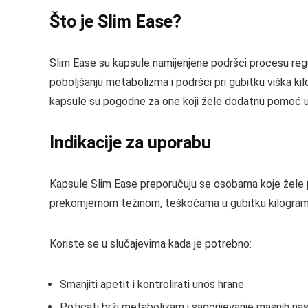
Što je Slim Ease?
Slim Ease su kapsule namijenjene podršci procesu regu
poboljšanju metabolizma i podršci pri gubitku viška ki
kapsule su pogodne za one koji žele dodatnu pomoć u os
Indikacije za uporabu
Kapsule Slim Ease preporučuju se osobama koje žele pom
prekomjernom težinom, teškoćama u gubitku kilograma il
Koriste se u slučajevima kada je potrebno:
Smanjiti apetit i kontrolirati unos hrane
Poticati brži metabolizam i sagorijevanje masnih na