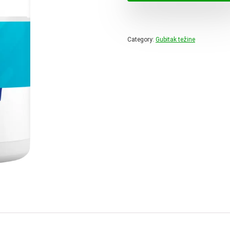
69,00 
Category:
Gubitak težine