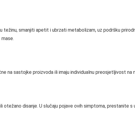
snu težinu, smanjiti apetit i ubrzati metabolizam, uz podršku prir
e mase.
ične na sastojke proizvoda ili imaju individualnu preosjetljivost na
 ili otežano disanje. U slučaju pojave ovih simptoma, prestanite 