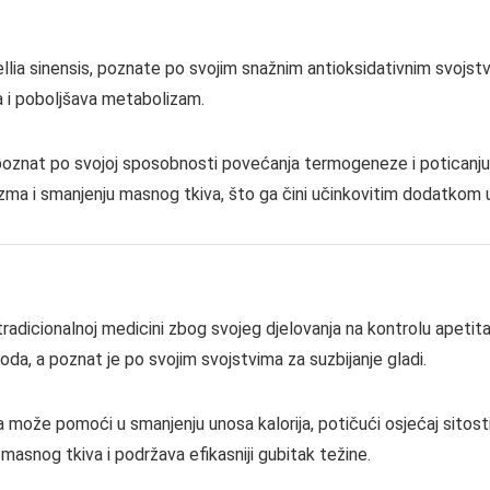
llia sinensis, poznate po svojim snažnim antioksidativnim svojstv
sa i poboljšava metabolizam.
 poznat po svojoj sposobnosti povećanja termogeneze i poticanju
zma i smanjenju masnog tkiva, što ga čini učinkovitim dodatkom 
tradicionalnoj medicini zbog svojeg djelovanja na kontrolu apetita i
loda, a poznat je po svojim svojstvima za suzbijanje gladi.
može pomoći u smanjenju unosa kalorija, potičući osjećaj sitosti. 
 masnog tkiva i podržava efikasniji gubitak težine.