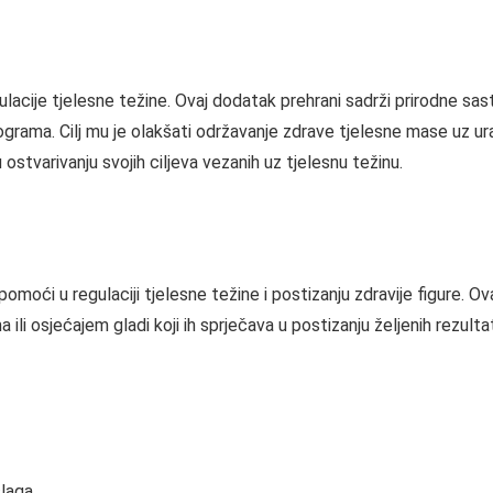
lacije tjelesne težine. Ovaj dodatak prehrani sadrži prirodne sas
lograma. Cilj mu je olakšati održavanje zdrave tjelesne mase uz u
tvarivanju svojih ciljeva vezanih uz tjelesnu težinu.
oći u regulaciji tjelesne težine i postizanju zdravije figure. Ov
i osjećajem gladi koji ih sprječava u postizanju željenih rezulta
slaga