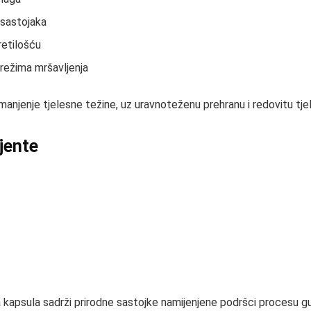
 sastojaka
retilošću
 režima mršavljenja
njenje tjelesne težine, uz uravnoteženu prehranu i redovitu tje
ijente
a kapsula sadrži prirodne sastojke namijenjene podršci procesu gu