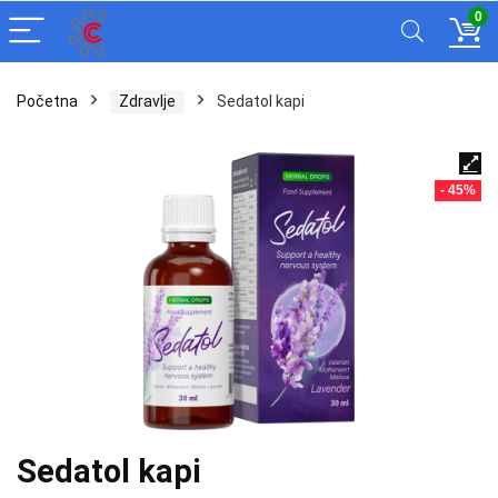
0
Početna
Zdravlje
Sedatol kapi
- 45%
Sedatol kapi