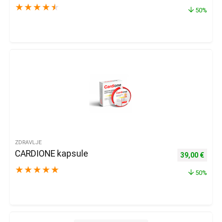
★
★
★
★
★
50%
ZDRAVLJE
CARDIONE kapsule
Izvorna cijena
Trenu
39,00
€
★
★
★
★
★
50%