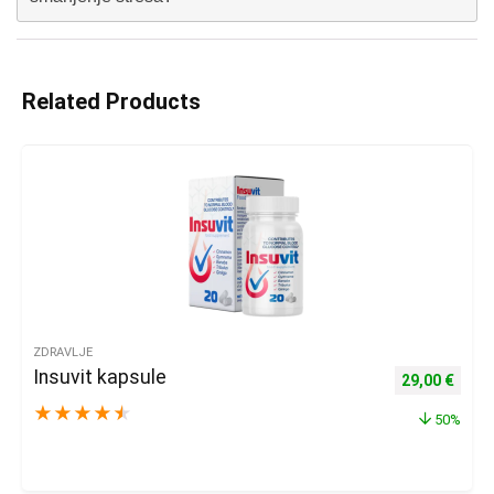
Related Products
ZDRAVLJE
Insuvit kapsule
Izvorna cijena
Trenu
29,00
€
★
★
★
★
★
50%