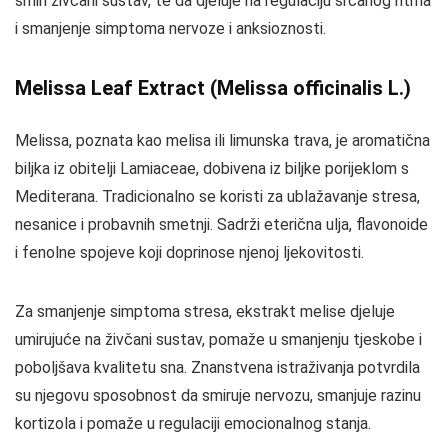
smiri živčani sustav, te da djeluje na regulaciju srčanog ritma
i smanjenje simptoma nervoze i anksioznosti.
Melissa Leaf Extract (Melissa officinalis L.)
Melissa, poznata kao melisa ili limunska trava, je aromatična
biljka iz obitelji Lamiaceae, dobivena iz biljke porijeklom s
Mediterana. Tradicionalno se koristi za ublažavanje stresa,
nesanice i probavnih smetnji. Sadrži eterična ulja, flavonoide
i fenolne spojeve koji doprinose njenoj ljekovitosti.
Za smanjenje simptoma stresa, ekstrakt melise djeluje
umirujuće na živčani sustav, pomaže u smanjenju tjeskobe i
poboljšava kvalitetu sna. Znanstvena istraživanja potvrdila
su njegovu sposobnost da smiruje nervozu, smanjuje razinu
kortizola i pomaže u regulaciji emocionalnog stanja.