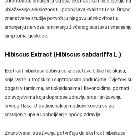
U kontekstu smanjenja stresa, ekstrakt kamilice djeluje na
ublažavanje anksioznosti i poboljšava kvalitetu sna. Brojne
znanstvene studije potvrđuju njegovu učinkovitost u
smanjenju nervoze, smirivanju živčanog sustava i smanjenju
simptoma tjeskobe.
Hibiscus Extract (Hibiscus sabdariffa L.)
Ekstrakt hibiskusa dobiva se iz cvjetova biljke hibiskusa,
koja raste u tropskim i suptropskim područjima. Cvjetovi su
bogati vitaminima, antioksidansima i flavonoidima, poznati
po svojstvima koja doprinose zdravlju srca i snižavanju
krvnog tlaka. U tradicionalnoj medicini koristi se za
smanjenje upala i poboljšanje općeg zdravlja.
Znanstvena istraživanja potvrđuju da ekstrakt hibiskusa