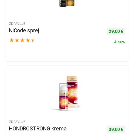
ZDRAVLJE
NiCode sprej
Izvorna cijena
Trenu
29,00
€
★
★
★
★
★
50%
ZDRAVLJE
HONDROSTRONG krema
Izvorna cijena
Trenu
39,00
€