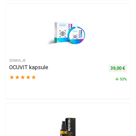
ZDRAVLJE
OCUVIT kapsule
Izvorna cijena
Trenu
39,00
€
★
★
★
★
★
50%