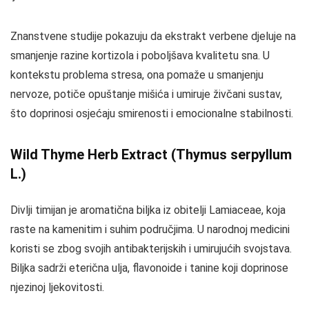
Znanstvene studije pokazuju da ekstrakt verbene djeluje na
smanjenje razine kortizola i poboljšava kvalitetu sna. U
kontekstu problema stresa, ona pomaže u smanjenju
nervoze, potiče opuštanje mišića i umiruje živčani sustav,
što doprinosi osjećaju smirenosti i emocionalne stabilnosti.
Wild Thyme Herb Extract (Thymus serpyllum
L.)
Divlji timijan je aromatična biljka iz obitelji Lamiaceae, koja
raste na kamenitim i suhim područjima. U narodnoj medicini
koristi se zbog svojih antibakterijskih i umirujućih svojstava.
Biljka sadrži eterična ulja, flavonoide i tanine koji doprinose
njezinoj ljekovitosti.