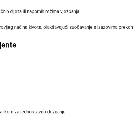
nih dijeta ili napornih režima vježbanja
dravijeg načina života, olakšavajući suočavanje s izazovima preko
ijente
paljkom za jednostavno doziranje.