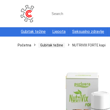
Search
for:
Gubitak težine
Ljepota
Seksualno zdravlje
Početna
Gubitak težine
NUTRIVIX FORTE kapi