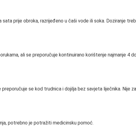
sata prije obroka, razrijeđeno u čaši vode ili soka. Doziranje tr
porukama, ali se preporučuje kontinuirano korištenje najmanje 4 do 
reporučuje se kod trudnica i dojilja bez savjeta liječnika. Nije z
anja, potrebno je potražiti medicinsku pomoć.