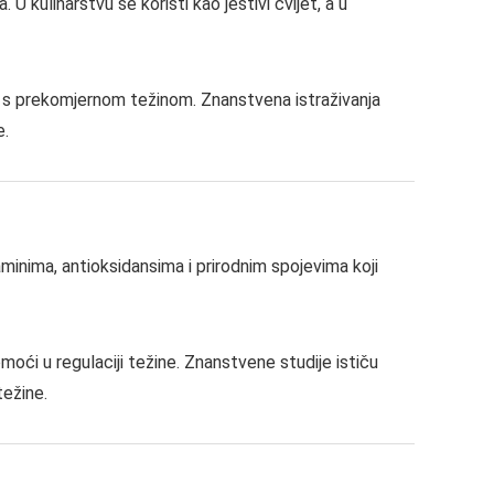
U kulinarstvu se koristi kao jestivi cvijet, a u
o s prekomjernom težinom. Znanstvena istraživanja
e.
minima, antioksidansima i prirodnim spojevima koji
moći u regulaciji težine. Znanstvene studije ističu
težine.