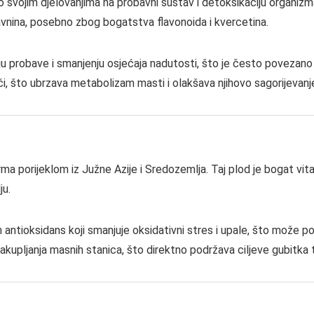
 svojim djelovanjima na probavni sustav i detoksikaciju organizma. 
vnina, posebno zbog bogatstva flavonoida i kvercetina.
ju probave i smanjenju osjećaja nadutosti, što je često povezan
i, što ubrzava metabolizam masti i olakšava njihovo sagorijevanj
ma porijeklom iz Južne Azije i Sredozemlja. Taj plod je bogat vita
ju.
antioksidans koji smanjuje oksidativni stres i upale, što može po
kupljanja masnih stanica, što direktno podržava ciljeve gubitka 