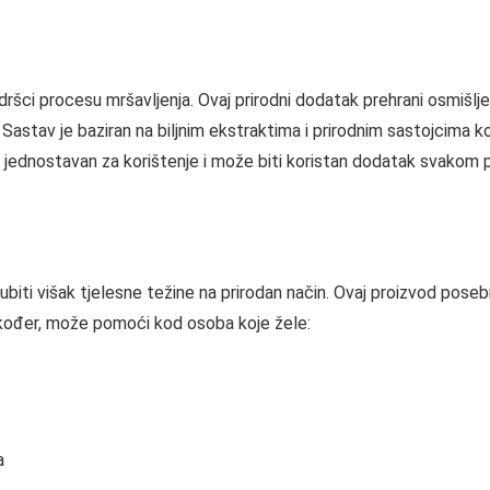
i procesu mršavljenja. Ovaj prirodni dodatak prehrani osmišljen
stav je baziran na biljnim ekstraktima i prirodnim sastojcima koji 
 je jednostavan za korištenje i može biti koristan dodatak svakom 
iti višak tjelesne težine na prirodan način. Ovaj proizvod pose
akođer, može pomoći kod osoba koje žele:
a