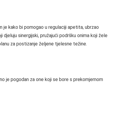
 je kako bi pomogao u regulaciji apetita, ubrzao
djeluju sinergijski, pružajući podršku onima koji žele
planu za postizanje željene tjelesne težine.
bno je pogodan za one koji se bore s prekomjernom