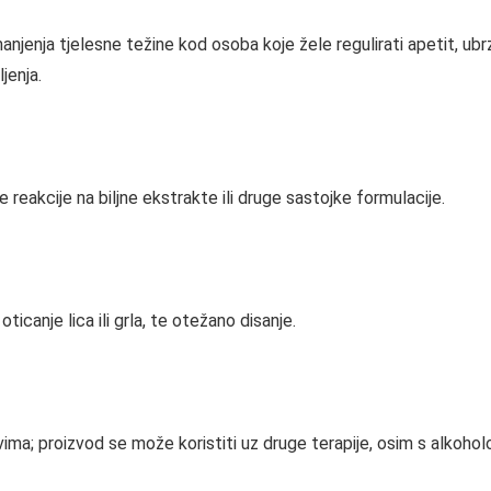
jenja tjelesne težine kod osoba koje žele regulirati apetit, ubr
jenja.
ke reakcije na biljne ekstrakte ili druge sastojke formulacije.
ticanje lica ili grla, te otežano disanje.
ima; proizvod se može koristiti uz druge terapije, osim s alkohol