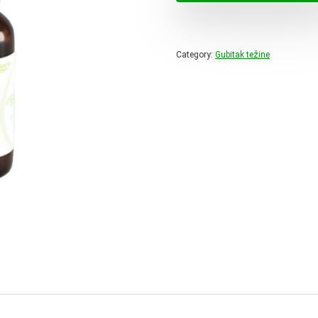
65,11 
Category:
Gubitak težine