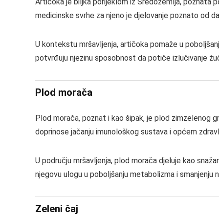
Artičoka je biljka porijeklom iz Sredozemlja, poznata po
medicinske svrhe za njeno je djelovanje poznato od da
U kontekstu mršavljenja, artičoka pomaže u poboljšan
potvrđuju njezinu sposobnost da potiče izlučivanje žuč
Plod morača
Plod morača, poznat i kao šipak, je plod zimzelenog gr
doprinose jačanju imunološkog sustava i općem zdravl
U području mršavljenja, plod morača djeluje kao snažan 
njegovu ulogu u poboljšanju metabolizma i smanjenju na
Zeleni čaj