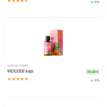
★
★
★
★
★
50%
GUBITAK TEŽINE
WEICODE kapi
Izvorna cijena
Trenu
39,00
€
★
★
★
★
★
50%