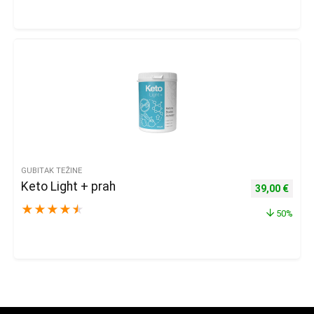
GUBITAK TEŽINE
Keto Light + prah
Izvorna cijena
Trenu
39,00
€
★
★
★
★
★
50%