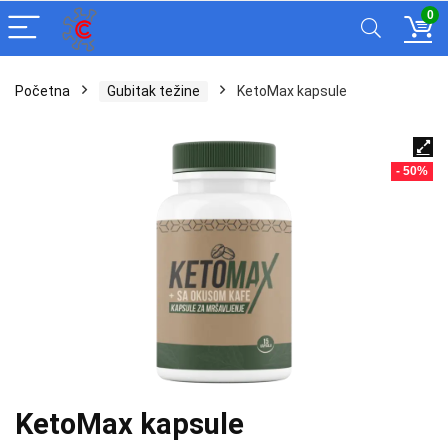
0
Početna
Gubitak težine
KetoMax kapsule
- 50%
KetoMax kapsule