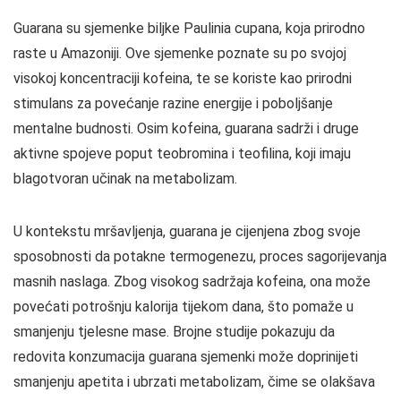
Guarana su sjemenke biljke Paulinia cupana, koja prirodno
raste u Amazoniji. Ove sjemenke poznate su po svojoj
visokoj koncentraciji kofeina, te se koriste kao prirodni
stimulans za povećanje razine energije i poboljšanje
mentalne budnosti. Osim kofeina, guarana sadrži i druge
aktivne spojeve poput teobromina i teofilina, koji imaju
blagotvoran učinak na metabolizam.
U kontekstu mršavljenja, guarana je cijenjena zbog svoje
sposobnosti da potakne termogenezu, proces sagorijevanja
masnih naslaga. Zbog visokog sadržaja kofeina, ona može
povećati potrošnju kalorija tijekom dana, što pomaže u
smanjenju tjelesne mase. Brojne studije pokazuju da
redovita konzumacija guarana sjemenki može doprinijeti
smanjenju apetita i ubrzati metabolizam, čime se olakšava