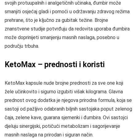
svojih protuupalnih i analgetičnih učinaka, đumbir može
smanjiti osjećaj gladi i pomoći u održavanju zdravog režima
prehrane, što je ključno za gubitak težine. Brojne
znanstvene studije potvrđuju da redovita uporaba đumbira
može doprinijeti smanjenju masnih naslaga, posebno u
području trbuha.
KetoMax – prednosti i koristi
KetoMax kapsule nude brojne prednosti za sve one koji
žele učinkovito i sigurno izgubiti višak kilograma. Glavna
prednost ovog dodatka je njegova prirodna formula, koja se
sastoji od pažljivo odabranih biljnih sastojaka poput zelenog
čaja, zelene kave, guarana sjemenki i đumbira. Ovi sastojci
djeluju sinergijski, potičući metabolizam i sagorijevanje
masnih naslaga na prirodan i siguran način.