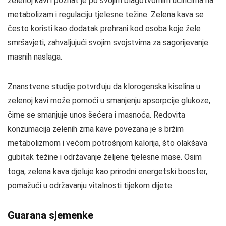
zelenoj kavi i poznat je po svojim blagotvornim učincima na
metabolizam i regulaciju tjelesne težine. Zelena kava se
često koristi kao dodatak prehrani kod osoba koje žele
smršavjeti, zahvaljujući svojim svojstvima za sagorijevanje
masnih naslaga.
Znanstvene studije potvrđuju da klorogenska kiselina u
zelenoj kavi može pomoći u smanjenju apsorpcije glukoze,
čime se smanjuje unos šećera i masnoća. Redovita
konzumacija zelenih zrna kave povezana je s bržim
metabolizmom i većom potrošnjom kalorija, što olakšava
gubitak težine i održavanje željene tjelesne mase. Osim
toga, zelena kava djeluje kao prirodni energetski booster,
pomažući u održavanju vitalnosti tijekom dijete.
Guarana sjemenke