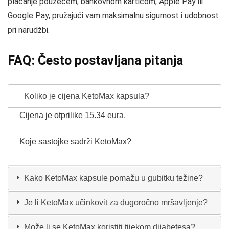
plaćanje pouzećem, bankovnom karticom, Apple Pay ili
Google Pay, pružajući vam maksimalnu sigurnost i udobnost
pri narudžbi.
FAQ: Često postavljana pitanja
Koliko je cijena KetoMax kapsula?
Cijena je otprilike 15.34 eura.
Koje sastojke sadrži KetoMax?
Kako KetoMax kapsule pomažu u gubitku težine?
Je li KetoMax učinkovit za dugoročno mršavljenje?
Može li se KetoMax koristiti tijekom dijabetesa?