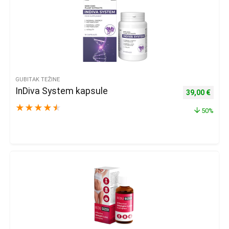
GUBITAK TEŽINE
InDiva System kapsule
Izvorna cijena
Trenu
39,00
€
★
★
★
★
★
50%