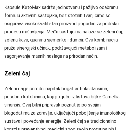
Kapsule KetoMax sadrže jedinstvenu i pažljivo odabranu
formulu aktivnih sastojaka, bez štetnih tvari, čime se
osigurava visokokvalitetan proizvod pogodan za podršku
procesu mršavljenja. Među sastojcima nalaze se zeleni čaj,
zelena kava, guarana sjemenke i đumbir. Ova kombinacija
pruža sinergijski učinak, podržavajući metabolizam i
sagorijevanje masnih naslaga na prirodan način.
Zeleni čaj
Zeleni čaj je prirodni napitak bogat antioksidansima,
posebno katehinima, koji potječu iz listova biljke Camellia
sinensis. Ovaj biljni pripravak poznat je po svojim
blagodatima za zdravlje, uključujući poboljšanje imunološkog
sustava i povećanje energije. Zeleni čaj se tradicionalno
koristi u preventivnoj medicini zbog svojih protuupalnih i