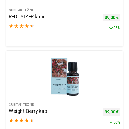
GUBITAK TEŽINE
REDUSIZER kapi
Izvorna cijena
Trenu
39,00
€
★
★
★
★
★
35%
GUBITAK TEŽINE
Weight Berry kapi
Izvorna cijena
Trenu
39,00
€
★
★
★
★
★
50%