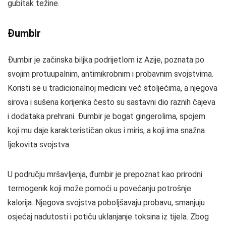
gubitak težine.
Đumbir
Đumbir je začinska biljka podrijetlom iz Azije, poznata po
svojim protuupalnim, antimikrobnim i probavnim svojstvima.
Koristi se u tradicionalnoj medicini već stoljećima, a njegova
sirova i sušena korijenka često su sastavni dio raznih čajeva
i dodataka prehrani. Đumbir je bogat gingerolima, spojem
koji mu daje karakterističan okus i miris, a koji ima snažna
ljekovita svojstva.
U području mršavljenja, đumbir je prepoznat kao prirodni
termogenik koji može pomoći u povećanju potrošnje
kalorija. Njegova svojstva poboljšavaju probavu, smanjuju
osjećaj nadutosti i potiču uklanjanje toksina iz tijela. Zbog