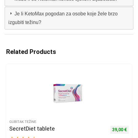
Je li KetoMax pogodan za osobe koje žele brzo
izgubiti težinu?
Related Products
GUBITAK TEŽINE
SecretDiet tablete
Izvorna cijena
Trenu
39,00
€