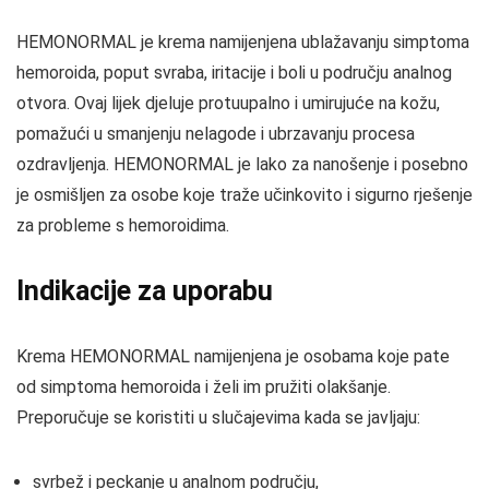
HEMONORMAL je krema namijenjena ublažavanju simptoma
hemoroida, poput svraba, iritacije i boli u području analnog
otvora. Ovaj lijek djeluje protuupalno i umirujuće na kožu,
pomažući u smanjenju nelagode i ubrzavanju procesa
ozdravljenja. HEMONORMAL je lako za nanošenje i posebno
je osmišljen za osobe koje traže učinkovito i sigurno rješenje
za probleme s hemoroidima.
Indikacije za uporabu
Krema HEMONORMAL namijenjena je osobama koje pate
od simptoma hemoroida i želi im pružiti olakšanje.
Preporučuje se koristiti u slučajevima kada se javljaju:
svrbež i peckanje u analnom području,