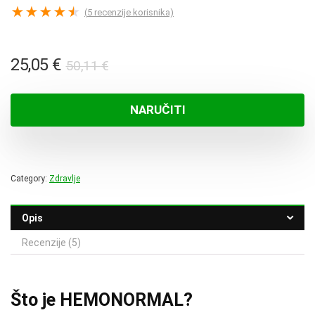
★
★
★
★
★
(
5
recenzije korisnika)
Izvorna
Trenutna
25,05
€
50,11
€
cijena
cijena
bila
je:
NARUČITI
je:
25,05 €.
50,11 €.
Category:
Zdravlje
Opis
Recenzije (5)
Što je HEMONORMAL?