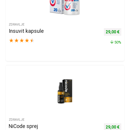
ZDRAVLJE
Insuvit kapsule
Izvorna cijena
Trenu
29,00
€
★
★
★
★
★
50%
ZDRAVLJE
NiCode sprej
Izvorna cijena
Trenu
29,00
€