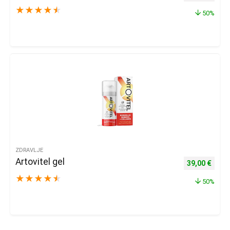
★
★
★
★
★
50%
ZDRAVLJE
Artovitel gel
Izvorna cijena
Trenu
39,00
€
★
★
★
★
★
50%