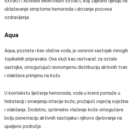
Extract i Achillea Millefolium Extract, koji zajedno djeluju na
ublažavanje simptoma hemoroida i ubrzanje procesa
ozdravljenja.
Aqua
Aqua, poznata i kao obična voda, je osnovni sastojak mnogih
topikalnih pripravaka. Ona služi kao rastvarač za ostale
sastojke, omogućujući ravnomjernu distribuciju aktivnih tvari
i olakšava primjenu na kožu.
U kontekstu liječenja hemoroida, voda u kremi pomaže u
hidrataciji i smanjenju iritacije kože, pružajući osjećaj svježine
i olakšanja. Dodatno, optimalno vlaženje kože omogućava
bolju penetraciju aktivnih sastojaka i njihovo djelovanje na
upaljeno područje.