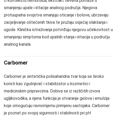
U kontekstu hemoroida, ekstrakt nevena pomaže u
smanjenju upale i iritacije analnog područja. Njegova
protuupalna svojstva smanjuju oticanje i bolove, ubrzavaju
zacjeljivanje oštećenih tkiva te pružaju osjećaj olakšanja i
ugode. Klinička istraživanja potvrđuju njegovu učinkovitost u
smanjenju simptoma kod upalnih stanja i iritacija u području
analnog kanala.
Carbomer
Carbomer je sintetička polisaharidna tvar koja se široko
koristi kao zgušnjivač i stabilizator u kozmetici i
medicinskim pripravcima. Dobiva se iz različitih izvora
ugljikovodika, a njena funkcija je stvaranje gelova i emulzija
koje omogućuju ravnomjernu primjenu sastojaka. Carbomer
je poznat po svojoj sigurnosti i stabilnosti pri pH