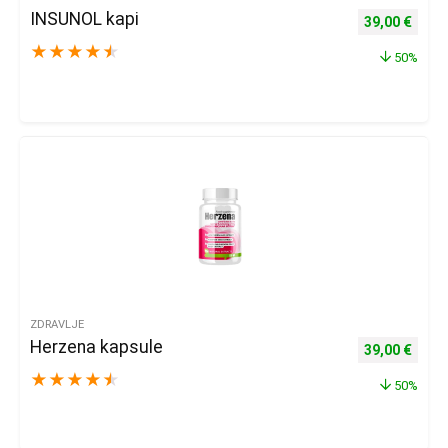
INSUNOL kapi
Izvorna cijena
Trenu
39,00
€
★
★
★
★
★
50%
ZDRAVLJE
Herzena kapsule
Izvorna cijena
Trenu
39,00
€
★
★
★
★
★
50%