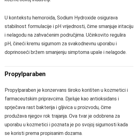
U kontekstu hemoroida, Sodium Hydroxide osigurava
stabilnost formulacije i pH vrijednosti, čime smanjuje iritaciju
i nelagodu na zahvaćenim područjima. Učinkovito regulira
pH, čineći kremu sigurnom za svakodnevnu uporabu i
doprinoseći bržem smanjenju simptoma upale i nelagode.
Propylparaben
Propylparaben je konzervans široko korišten u kozmetici i
farmaceutskim pripravcima. Djeluje kao antioksidans i
sprječava rast bakterija i gljivica u proizvodu, čime
produžava njegov rok trajanja. Ova tvar je odobrena za
uporabu u kozmetici i poznata je po svojoj sigurnosti kada
se koristi prema propisanim dozama.