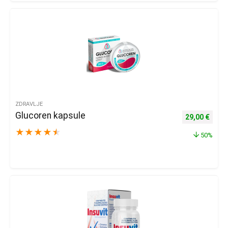
ZDRAVLJE
Glucoren kapsule
Izvorna cijena
Trenu
29,00
€
★
★
★
★
★
50%