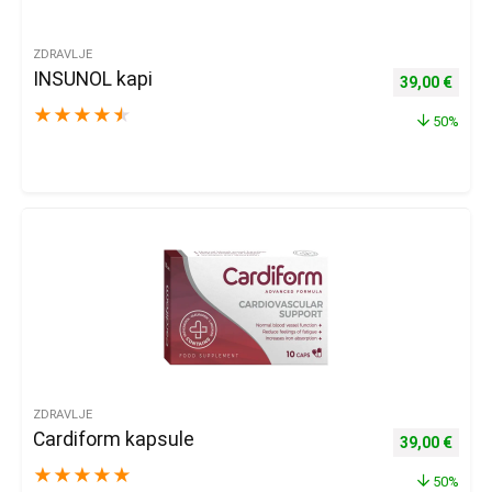
ZDRAVLJE
INSUNOL kapi
Izvorna cijena
Trenu
39,00
€
★
★
★
★
★
50%
ZDRAVLJE
Cardiform kapsule
Izvorna cijena
Trenu
39,00
€
★
★
★
★
★
50%