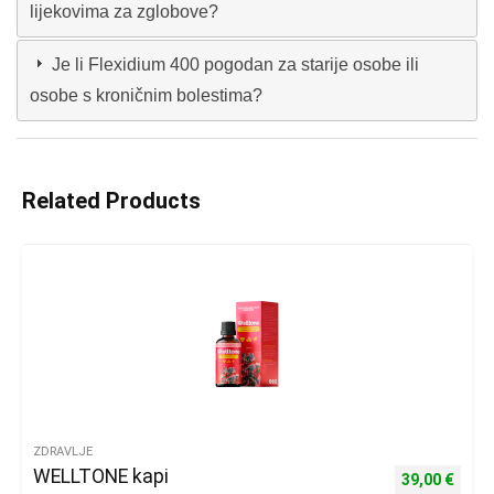
lijekovima za zglobove?
Je li Flexidium 400 pogodan za starije osobe ili
osobe s kroničnim bolestima?
Related Products
ZDRAVLJE
WELLTONE kapi
Izvorna cijena
Trenu
39,00
€