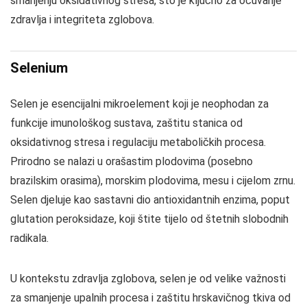
smanjenju oksidativnog stresa, što je ključno za očuvanje
zdravlja i integriteta zglobova.
Selenium
Selen je esencijalni mikroelement koji je neophodan za
funkcije imunološkog sustava, zaštitu stanica od
oksidativnog stresa i regulaciju metaboličkih procesa.
Prirodno se nalazi u orašastim plodovima (posebno
brazilskim orasima), morskim plodovima, mesu i cijelom zrnu.
Selen djeluje kao sastavni dio antioxidantnih enzima, poput
glutation peroksidaze, koji štite tijelo od štetnih slobodnih
radikala.
U kontekstu zdravlja zglobova, selen je od velike važnosti
za smanjenje upalnih procesa i zaštitu hrskavičnog tkiva od