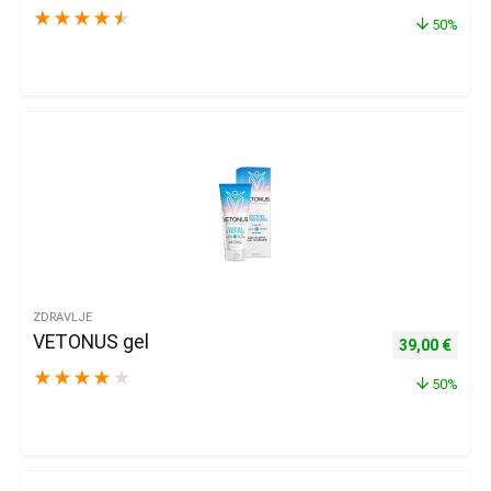
★
★
★
★
★
50%
ZDRAVLJE
VETONUS gel
Izvorna cijena
Trenu
39,00
€
★
★
★
★
★
50%