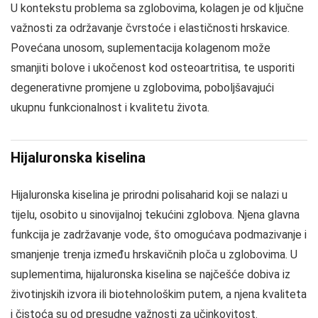
U kontekstu problema sa zglobovima, kolagen je od ključne
važnosti za održavanje čvrstoće i elastičnosti hrskavice.
Povećana unosom, suplementacija kolagenom može
smanjiti bolove i ukočenost kod osteoartritisa, te usporiti
degenerativne promjene u zglobovima, poboljšavajući
ukupnu funkcionalnost i kvalitetu života.
Hijaluronska kiselina
Hijaluronska kiselina je prirodni polisaharid koji se nalazi u
tijelu, osobito u sinovijalnoj tekućini zglobova. Njena glavna
funkcija je zadržavanje vode, što omogućava podmazivanje i
smanjenje trenja između hrskavičnih ploča u zglobovima. U
suplementima, hijaluronska kiselina se najčešće dobiva iz
životinjskih izvora ili biotehnološkim putem, a njena kvaliteta
i čistoća su od presudne važnosti za učinkovitost.