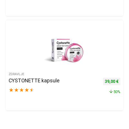
ZDRAVLJE
CYSTONETTE kapsule
Izvorna cijena
Trenu
39,00
€
★
★
★
★
★
50%