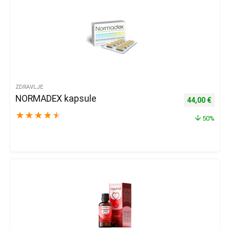
ZDRAVLJE
NORMADEX kapsule
Izvorna cijena
Trenu
44,00
€
★
★
★
★
★
50%