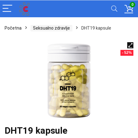
0
Početna
Seksualno zdravlje
DHT19 kapsule
- 52%
DHT19 kapsule