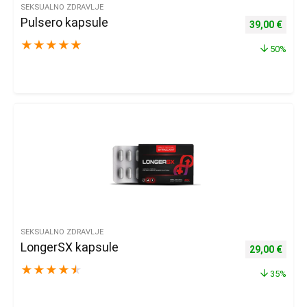
SEKSUALNO ZDRAVLJE
Pulsero kapsule
Izvorna cijena
Trenu
39,00
€
★
★
★
★
★
50%
SEKSUALNO ZDRAVLJE
LongerSX kapsule
Izvorna cijena
Trenu
29,00
€
★
★
★
★
★
35%