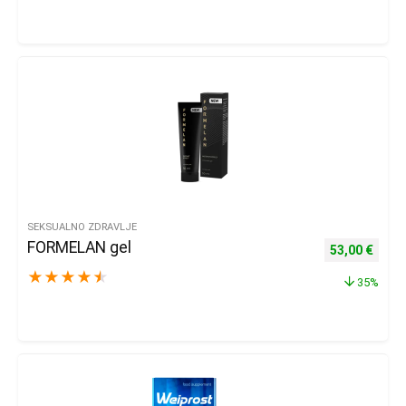
SEKSUALNO ZDRAVLJE
FORMELAN gel
Izvorna cijena
Trenu
53,00
€
★
★
★
★
★
35%