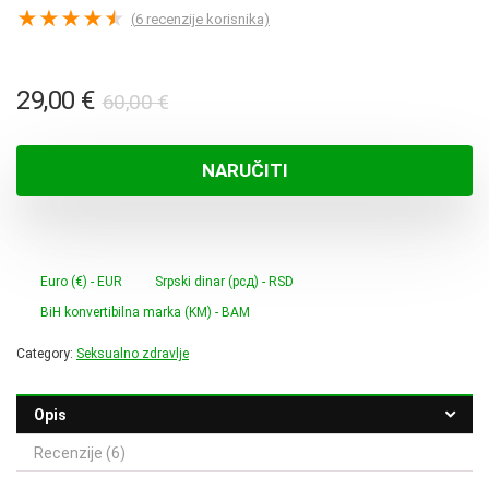
★
★
★
★
★
(
6
recenzije korisnika)
Izvorna
Trenutna
29,00
€
60,00
€
cijena
cijena
bila
je:
NARUČITI
je:
29,00 €.
60,00 €.
Euro (€) - EUR
Srpski dinar (рсд) - RSD
BiH konvertibilna marka (KM) - BAM
Category:
Seksualno zdravlje
Opis
Recenzije (6)