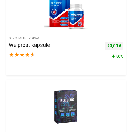
SEKSUALNO ZDRAVLJE
Weiprost kapsule
Izvorna cijena
Trenu
29,00
€
★
★
★
★
★
50%