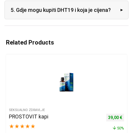
5. Gdje mogu kupiti DHT19 i koja je cijena?
Related Products
SEKSUALNO ZDRAVLJE
PROSTOVIT kapi
Izvorna cijena
Trenu
39,00
€
★
★
★
★
★
50%