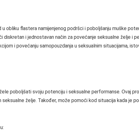
obliku flastera namijenjenog podršci i poboljšanju muške potencij
jući diskretan i jednostavan način za povećanje seksualne želje 
ijom i povećanju samopouzdanja u seksualnim situacijama, istov
 poboljšati svoju potenciju i seksualne performanse. Ovaj proi
om seksualne želje. Također, može pomoći kod situacija kada je
u: