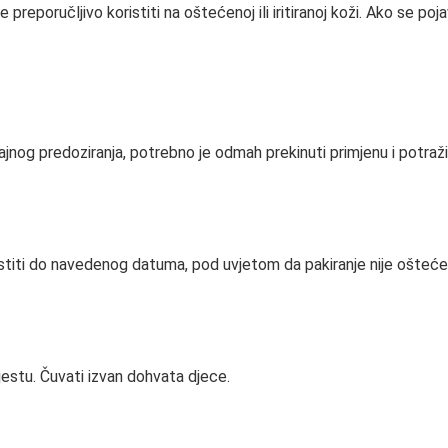
reporučljivo koristiti na oštećenoj ili iritiranoj koži. Ako se poja
ajnog predoziranja, potrebno je odmah prekinuti primjenu i potraži
oristiti do navedenog datuma, pod uvjetom da pakiranje nije ošteće
estu. Čuvati izvan dohvata djece.