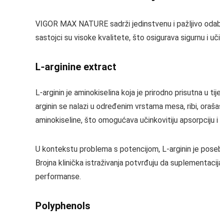
VIGOR MAX NATURE sadrži jedinstvenu i pažljivo odabran
sastojci su visoke kvalitete, što osigurava sigurnu i uč
L-arginine extract
L-arginin je aminokiselina koja je prirodno prisutna u tij
arginin se nalazi u određenim vrstama mesa, ribi, ora
aminokiseline, što omogućava učinkovitiju apsorpciju i 
U kontekstu problema s potencijom, L-arginin je posebn
Brojna klinička istraživanja potvrđuju da suplementac
performanse.
Polyphenols