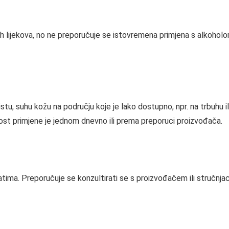
ijekova, no ne preporučuje se istovremena primjena s alkoholom 
 čistu, suhu kožu na području koje je lako dostupno, npr. na trbuhu 
lost primjene je jednom dnevno ili prema preporuci proizvođača.
ltatima. Preporučuje se konzultirati se s proizvođačem ili stručnja