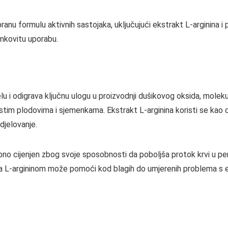
u formulu aktivnih sastojaka, uključujući ekstrakt L-arginina i po
inkovitu uporabu.
elu i odigrava ključnu ulogu u proizvodnji dušikovog oksida, molekule
šastim plodovima i sjemenkama. Ekstrakt L-arginina koristi se kao
djelovanje.
o cijenjen zbog svoje sposobnosti da poboljša protok krvi u penis
ija L-argininom može pomoći kod blagih do umjerenih problema s e