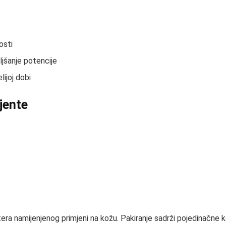
osti
ljšanje potencije
ijoj dobi
ijente
 namijenjenog primjeni na kožu. Pakiranje sadrži pojedinačne kom