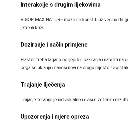
Interakcije s drugim lijekovima
VIGOR MAX NATURE može se koristiti uz većinu drugih l
jetre ili kožu.
Doziranje i način primjene
Flaster treba lagano odlijepiti s pakiranja i nanijeti na
čega se uklanja i nanosi novi na drugo mjesto. Učesta
Trajanje liječenja
Trajanje terapije je individualno i ovisi o željenim rezu
Upozorenja i mjere opreza