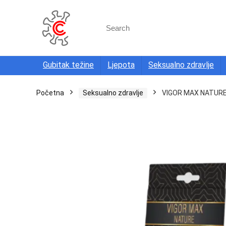
Search
for:
Gubitak težine
Ljepota
Seksualno zdravlje
Početna
Seksualno zdravlje
VIGOR MAX NATURE 