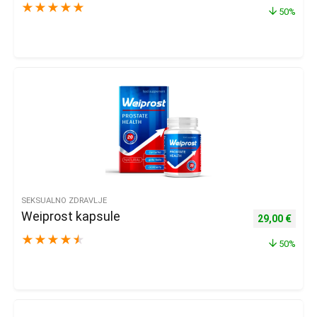
★
★
★
★
★
50%
SEKSUALNO ZDRAVLJE
Weiprost kapsule
Izvorna cijena
Trenu
29,00
€
★
★
★
★
★
50%