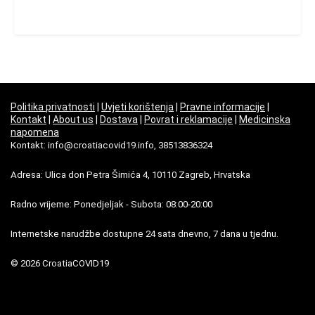
Politika privatnosti
|
Uvjeti korištenja
|
Pravne informacije
|
Kontakt
|
About us
|
Dostava
|
Povrat i reklamacije
|
Medicinska
napomena
Kontakt: info@croatiacovid19.info, 38513836324
Adresa: Ulica don Petra Šimića 4, 10110 Zagreb, Hrvatska
Radno vrijeme: Ponedjeljak - Subota: 08:00-20:00
Internetske narudžbe dostupne 24 sata dnevno, 7 dana u tjednu.
© 2026 CroatiaCOVID19