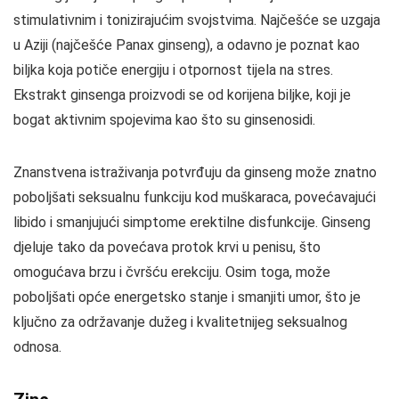
stimulativnim i tonizirajućim svojstvima. Najčešće se uzgaja
u Aziji (najčešće Panax ginseng), a odavno je poznat kao
biljka koja potiče energiju i otpornost tijela na stres.
Ekstrakt ginsenga proizvodi se od korijena biljke, koji je
bogat aktivnim spojevima kao što su ginsenosidi.
Znanstvena istraživanja potvrđuju da ginseng može znatno
poboljšati seksualnu funkciju kod muškaraca, povećavajući
libido i smanjujući simptome erektilne disfunkcije. Ginseng
djeluje tako da povećava protok krvi u penisu, što
omogućava brzu i čvršću erekciju. Osim toga, može
poboljšati opće energetsko stanje i smanjiti umor, što je
ključno za održavanje dužeg i kvalitetnijeg seksualnog
odnosa.