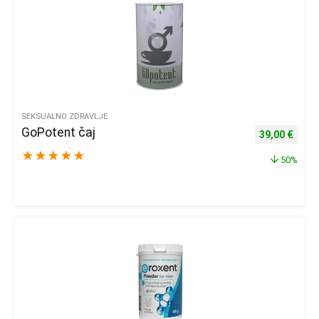
SEKSUALNO ZDRAVLJE
GoPotent čaj
Izvorna cijena
Trenu
39,00
€
★
★
★
★
★
50%