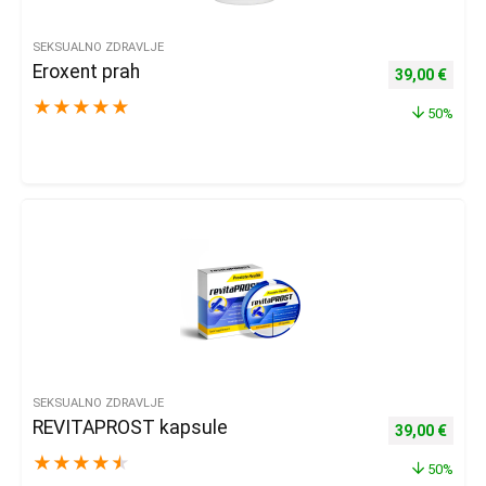
SEKSUALNO ZDRAVLJE
Eroxent prah
Izvorna cijena
Trenu
39,00
€
★
★
★
★
★
50%
SEKSUALNO ZDRAVLJE
REVITAPROST kapsule
Izvorna cijena
Trenu
39,00
€
★
★
★
★
★
50%