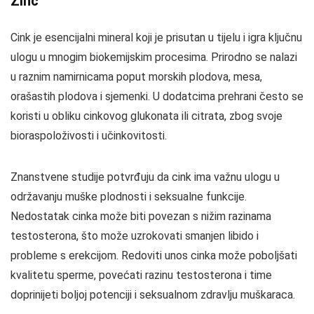
Zinc
Cink je esencijalni mineral koji je prisutan u tijelu i igra ključnu
ulogu u mnogim biokemijskim procesima. Prirodno se nalazi
u raznim namirnicama poput morskih plodova, mesa,
orašastih plodova i sjemenki. U dodatcima prehrani često se
koristi u obliku cinkovog glukonata ili citrata, zbog svoje
bioraspoloživosti i učinkovitosti.
Znanstvene studije potvrđuju da cink ima važnu ulogu u
održavanju muške plodnosti i seksualne funkcije.
Nedostatak cinka može biti povezan s nižim razinama
testosterona, što može uzrokovati smanjen libido i
probleme s erekcijom. Redoviti unos cinka može poboljšati
kvalitetu sperme, povećati razinu testosterona i time
doprinijeti boljoj potenciji i seksualnom zdravlju muškaraca.