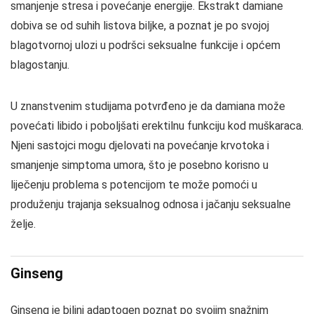
smanjenje stresa i povećanje energije. Ekstrakt damiane
dobiva se od suhih listova biljke, a poznat je po svojoj
blagotvornoj ulozi u podršci seksualne funkcije i općem
blagostanju.
U znanstvenim studijama potvrđeno je da damiana može
povećati libido i poboljšati erektilnu funkciju kod muškaraca.
Njeni sastojci mogu djelovati na povećanje krvotoka i
smanjenje simptoma umora, što je posebno korisno u
liječenju problema s potencijom te može pomoći u
produženju trajanja seksualnog odnosa i jačanju seksualne
želje.
Ginseng
Ginseng je biljni adaptogen poznat po svojim snažnim