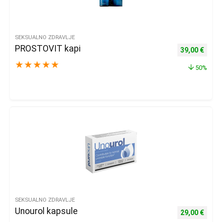
SEKSUALNO ZDRAVLJE
PROSTOVIT kapi
Izvorna cijena
Trenu
39,00
€
★
★
★
★
★
50%
SEKSUALNO ZDRAVLJE
Unourol kapsule
Izvorna cijena
Trenu
29,00
€