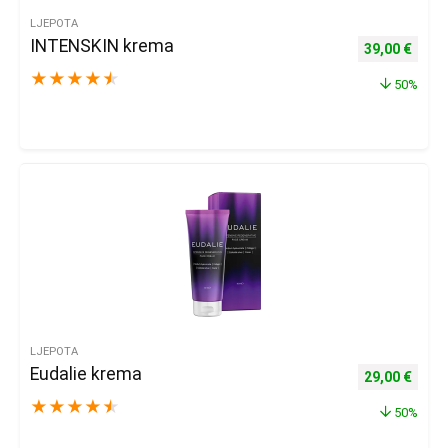
LJEPOTA
INTENSKIN krema
Izvorna cijena
Trenu
39,00
€
★
★
★
★
★
50%
LJEPOTA
Eudalie krema
Izvorna cijena
Trenu
29,00
€
★
★
★
★
★
50%