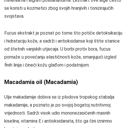
mineralima i algnim polisaharidima. Ekstrakt ove alge često
se koristi u kozmetici zbog svojih hranjivih i tonizirajućih
svojstava.
Fucus ekstrakt je poznat po tome što potiče detoksikaciju
i hidrataciju kože, a sadrži i antioksidanse koji štite stanice
od štetnih vanjskih utjecaja. U borbi protiv bora, fucus
pomaže u povećanju elastičnosti kože, smanjujući izgled
finih linija i čineći kožu glađom i podatnijom.
Macadamia oil (Macadamia)
Ulje makadamije dobiva se iz plodova tropskog stabalja
makadamije, a poznato je po svojoj bogatoj nutritivnoj
vrijednosti. Sadrži visok udio mononezasićenih masnih
kiselina, vitamina E i antioksidanata, što ga čini iznimno