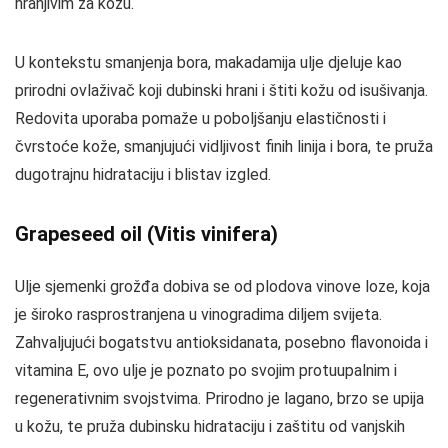
hranjivim za kožu.
U kontekstu smanjenja bora, makadamija ulje djeluje kao
prirodni ovlaživač koji dubinski hrani i štiti kožu od isušivanja.
Redovita uporaba pomaže u poboljšanju elastičnosti i
čvrstoće kože, smanjujući vidljivost finih linija i bora, te pruža
dugotrajnu hidrataciju i blistav izgled.
Grapeseed oil (Vitis vinifera)
Ulje sjemenki grožđa dobiva se od plodova vinove loze, koja
je široko rasprostranjena u vinogradima diljem svijeta.
Zahvaljujući bogatstvu antioksidanata, posebno flavonoida i
vitamina E, ovo ulje je poznato po svojim protuupalnim i
regenerativnim svojstvima. Prirodno je lagano, brzo se upija
u kožu, te pruža dubinsku hidrataciju i zaštitu od vanjskih