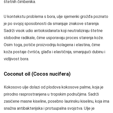
štetnih čimbenika.
U kontekstu problema s bora, ulje sjemenki grožđa poznato
je po svojoj sposobnosti da smanjuje znakove starenja.
Sadrži visok udio antioksidanata koji neutraliziraju štetne
slobodne radikale, čime usporavaju proces starenja kože.
Osim toga, potiče proizvodnju kolagena i elastina, čime
koža postaje čvršća, glađa i elastičnija, smanjujući dubinu i
vidljivost bora.
Coconut oil (Cocos nucifera)
Kokosovo ulje dolazi od plodova kokosove palme, koja je
prirodno rasprostranjena u tropskim područjima. Sadrži
zasićene masne kiseline, posebno laurinsku kiselinu, koja ima
snažna antibakterijska i protuupalna svojstva. Ulje je