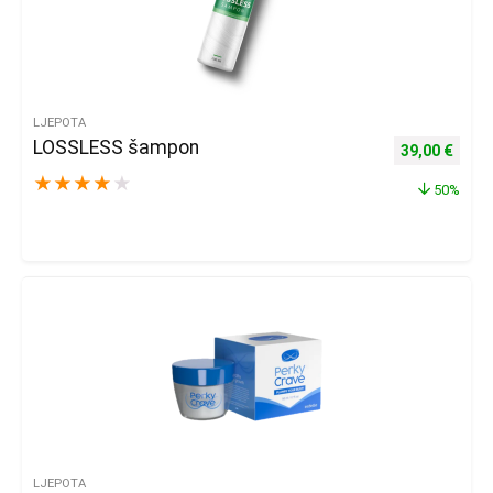
LJEPOTA
LOSSLESS šampon
Izvorna cijena
Trenu
39,00
€
★
★
★
★
★
50%
LJEPOTA