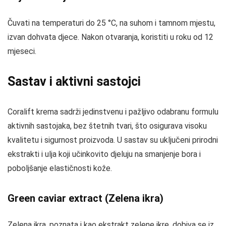
Čuvati na temperaturi do 25 °C, na suhom i tamnom mjestu,
izvan dohvata djece. Nakon otvaranja, koristiti u roku od 12
mjeseci.
Sastav i aktivni sastojci
Coralift krema sadrži jedinstvenu i pažljivo odabranu formulu
aktivnih sastojaka, bez štetnih tvari, što osigurava visoku
kvalitetu i sigurnost proizvoda. U sastav su uključeni prirodni
ekstrakti i ulja koji učinkovito djeluju na smanjenje bora i
poboljšanje elastičnosti kože.
Green caviar extract (Zelena ikra)
Zelena ikra, poznata i kao ekstrakt zelene ikre, dobiva se iz