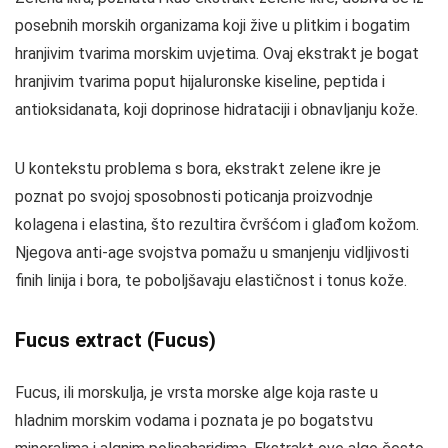
posebnih morskih organizama koji žive u plitkim i bogatim
hranjivim tvarima morskim uvjetima. Ovaj ekstrakt je bogat
hranjivim tvarima poput hijaluronske kiseline, peptida i
antioksidanata, koji doprinose hidrataciji i obnavljanju kože.
U kontekstu problema s bora, ekstrakt zelene ikre je
poznat po svojoj sposobnosti poticanja proizvodnje
kolagena i elastina, što rezultira čvršćom i glađom kožom.
Njegova anti-age svojstva pomažu u smanjenju vidljivosti
finih linija i bora, te poboljšavaju elastičnost i tonus kože.
Fucus extract (Fucus)
Fucus, ili morskulja, je vrsta morske alge koja raste u
hladnim morskim vodama i poznata je po bogatstvu