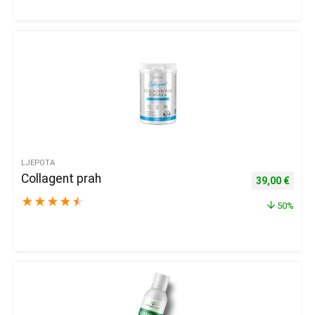
LJEPOTA
Collagent prah
Izvorna cijena
Trenu
39,00
€
★
★
★
★
★
50%