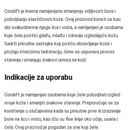
Coralift je krema namijenjena smanjenju vidljivosti bora i
poboljšanju elastičnosti kože. Ovaj proizvod koristi se kao
dio svakodnevne njege lica i vrata, a namijenjen je osobama
koje žele postići glađu, mlađu i zdravije izgledajuću kožu.
Sadrži prirodne sastojke koji potiču obnavljanje kože i
pružaju intenzivnu hidrataciju, čime se usporava proces
starenja i smanjuju znakovi umora na koži.
Indikacije za uporabu
Coralift je namijenjen osobama koje žele poboljšati izgled
svoje kože i smanjiti znakove starenja. Preporučuje se za
korištenje u slučajevima kada su prisutne prve ili izraženije
bore na licu i vratu, kao što su fine linije oko očiju, usana i
čela. Ovaj proizvod je pogodan za one koji žele: