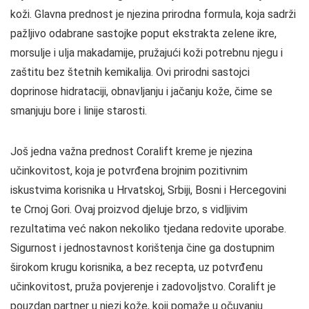
koži. Glavna prednost je njezina prirodna formula, koja sadrži
pažljivo odabrane sastojke poput ekstrakta zelene ikre,
morsulje i ulja makadamije, pružajući koži potrebnu njegu i
zaštitu bez štetnih kemikalija. Ovi prirodni sastojci
doprinose hidrataciji, obnavljanju i jačanju kože, čime se
smanjuju bore i linije starosti.
Još jedna važna prednost Coralift kreme je njezina
učinkovitost, koja je potvrđena brojnim pozitivnim
iskustvima korisnika u Hrvatskoj, Srbiji, Bosni i Hercegovini
te Crnoj Gori. Ovaj proizvod djeluje brzo, s vidljivim
rezultatima već nakon nekoliko tjedana redovite uporabe.
Sigurnost i jednostavnost korištenja čine ga dostupnim
širokom krugu korisnika, a bez recepta, uz potvrđenu
učinkovitost, pruža povjerenje i zadovoljstvo. Coralift je
pouzdan partner u njezi kože, koji pomaže u očuvanju