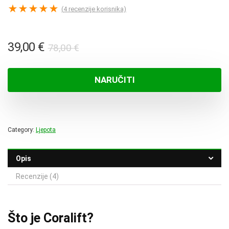
★
★
★
★
★
(
4
recenzije korisnika)
Izvorna
Trenutna
39,00
€
78,00
€
cijena
cijena
bila
je:
NARUČITI
je:
39,00 €.
78,00 €.
Category:
Ljepota
Opis
Recenzije (4)
Što je Coralift?