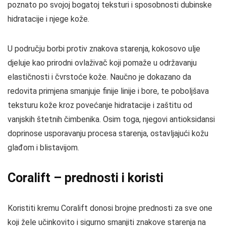
poznato po svojoj bogatoj teksturi i sposobnosti dubinske
hidratacije i njege kože.
U području borbi protiv znakova starenja, kokosovo ulje
djeluje kao prirodni ovlaživač koji pomaže u održavanju
elastičnosti i čvrstoće kože. Naučno je dokazano da
redovita primjena smanjuje finije linije i bore, te poboljšava
teksturu kože kroz povećanje hidratacije i zaštitu od
vanjskih štetnih čimbenika. Osim toga, njegovi antioksidansi
doprinose usporavanju procesa starenja, ostavljajući kožu
glađom i blistavijom.
Coralift – prednosti i koristi
Koristiti kremu Coralift donosi brojne prednosti za sve one
koji žele učinkovito i sigurno smanjiti znakove starenja na