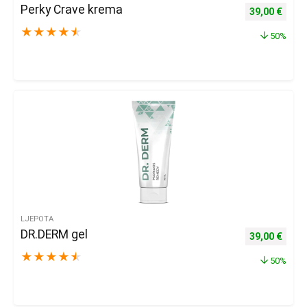
Perky Crave krema
Izvorna cijena
Trenu
39,00
€
★
★
★
★
★
50%
LJEPOTA
DR.DERM gel
Izvorna cijena
Trenu
39,00
€
★
★
★
★
★
50%