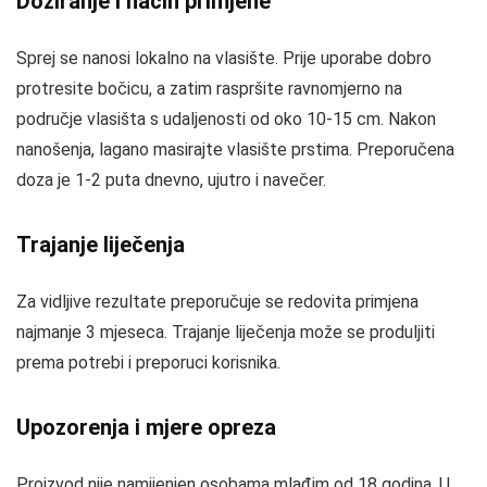
Doziranje i način primjene
Sprej se nanosi lokalno na vlasište. Prije uporabe dobro
protresite bočicu, a zatim raspršite ravnomjerno na
područje vlasišta s udaljenosti od oko 10-15 cm. Nakon
nanošenja, lagano masirajte vlasište prstima. Preporučena
doza je 1-2 puta dnevno, ujutro i navečer.
Trajanje liječenja
Za vidljive rezultate preporučuje se redovita primjena
najmanje 3 mjeseca. Trajanje liječenja može se produljiti
prema potrebi i preporuci korisnika.
Upozorenja i mjere opreza
Proizvod nije namijenjen osobama mlađim od 18 godina. U