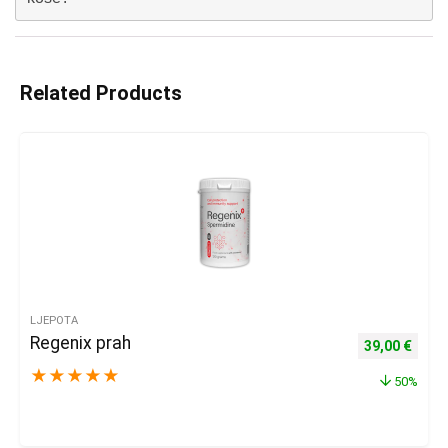
Related Products
LJEPOTA
Regenix prah
Izvorna cijena
Trenu
39,00
€
★
★
★
★
★
50%