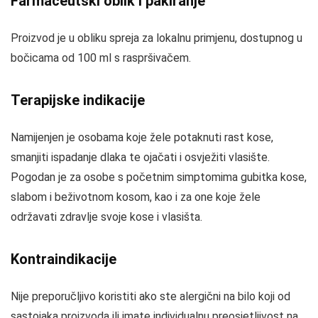
Farmaceutski oblik i pakiranje
Proizvod je u obliku spreja za lokalnu primjenu, dostupnog u
bočicama od 100 ml s raspršivačem.
Terapijske indikacije
Namijenjen je osobama koje žele potaknuti rast kose,
smanjiti ispadanje dlaka te ojačati i osvježiti vlasište.
Pogodan je za osobe s početnim simptomima gubitka kose,
slabom i beživotnom kosom, kao i za one koje žele
održavati zdravlje svoje kose i vlasišta.
Kontraindikacije
Nije preporučljivo koristiti ako ste alergični na bilo koji od
sastojaka proizvoda ili imate individualnu preosjetljivost na