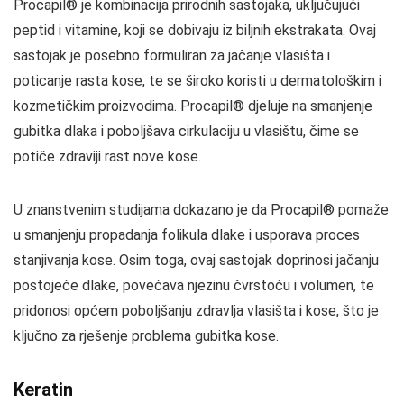
Procapil® je kombinacija prirodnih sastojaka, uključujući
peptid i vitamine, koji se dobivaju iz biljnih ekstrakata. Ovaj
sastojak je posebno formuliran za jačanje vlasišta i
poticanje rasta kose, te se široko koristi u dermatološkim i
kozmetičkim proizvodima. Procapil® djeluje na smanjenje
gubitka dlaka i poboljšava cirkulaciju u vlasištu, čime se
potiče zdraviji rast nove kose.
U znanstvenim studijama dokazano je da Procapil® pomaže
u smanjenju propadanja folikula dlake i usporava proces
stanjivanja kose. Osim toga, ovaj sastojak doprinosi jačanju
postojeće dlake, povećava njezinu čvrstoću i volumen, te
pridonosi općem poboljšanju zdravlja vlasišta i kose, što je
ključno za rješenje problema gubitka kose.
Keratin