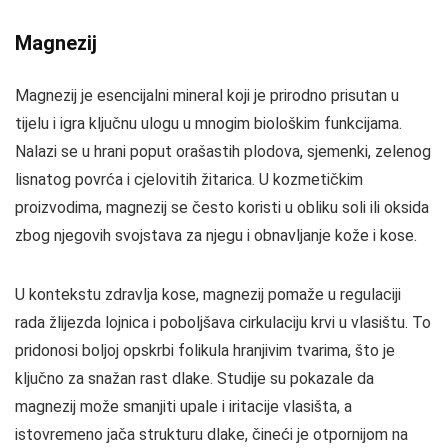
Magnezij
Magnezij je esencijalni mineral koji je prirodno prisutan u
tijelu i igra ključnu ulogu u mnogim biološkim funkcijama.
Nalazi se u hrani poput orašastih plodova, sjemenki, zelenog
lisnatog povrća i cjelovitih žitarica. U kozmetičkim
proizvodima, magnezij se često koristi u obliku soli ili oksida
zbog njegovih svojstava za njegu i obnavljanje kože i kose.
U kontekstu zdravlja kose, magnezij pomaže u regulaciji
rada žlijezda lojnica i poboljšava cirkulaciju krvi u vlasištu. To
pridonosi boljoj opskrbi folikula hranjivim tvarima, što je
ključno za snažan rast dlake. Studije su pokazale da
magnezij može smanjiti upale i iritacije vlasišta, a
istovremeno jača strukturu dlake, čineći je otpornijom na