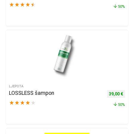
★
★
★
★
★
50%
LJEPOTA
LOSSLESS šampon
Izvorna cijena
Trenu
39,00
€
★
★
★
★
★
50%