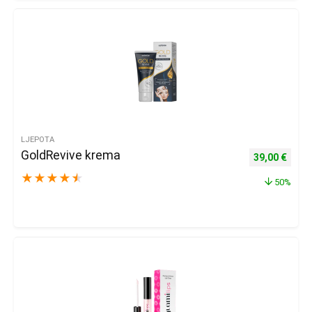
LJEPOTA
GoldRevive krema
Izvorna cijena
Trenu
39,00
€
★
★
★
★
★
50%