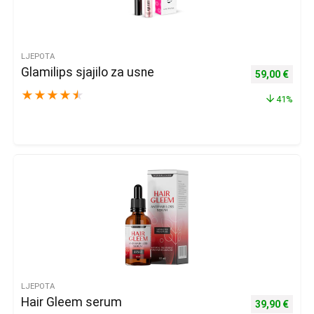
LJEPOTA
Glamilips sjajilo za usne
Izvorna cijen
Trenu
59,00
€
★
★
★
★
★
41%
LJEPOTA
Hair Gleem serum
Izvorna cijena
Trenu
39,90
€