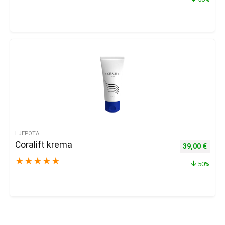
LJEPOTA
Coralift krema
Izvorna cijena
Trenu
39,00
€
★
★
★
★
★
50%