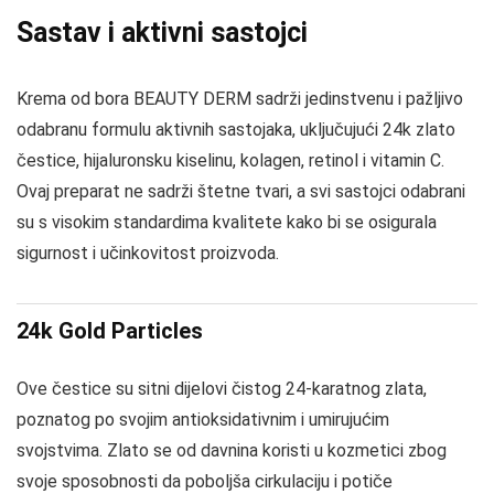
Sastav i aktivni sastojci
Krema od bora BEAUTY DERM sadrži jedinstvenu i pažljivo
odabranu formulu aktivnih sastojaka, uključujući 24k zlato
čestice, hijaluronsku kiselinu, kolagen, retinol i vitamin C.
Ovaj preparat ne sadrži štetne tvari, a svi sastojci odabrani
su s visokim standardima kvalitete kako bi se osigurala
sigurnost i učinkovitost proizvoda.
24k Gold Particles
Ove čestice su sitni dijelovi čistog 24-karatnog zlata,
poznatog po svojim antioksidativnim i umirujućim
svojstvima. Zlato se od davnina koristi u kozmetici zbog
svoje sposobnosti da poboljša cirkulaciju i potiče