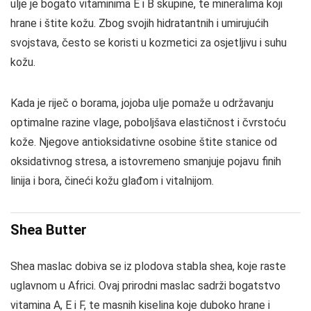
ulje je bogato vitaminima E i B skupine, te mineralima koji
hrane i štite kožu. Zbog svojih hidratantnih i umirujućih
svojstava, često se koristi u kozmetici za osjetljivu i suhu
kožu.
Kada je riječ o borama, jojoba ulje pomaže u održavanju
optimalne razine vlage, poboljšava elastičnost i čvrstoću
kože. Njegove antioksidativne osobine štite stanice od
oksidativnog stresa, a istovremeno smanjuje pojavu finih
linija i bora, čineći kožu glađom i vitalnijom.
Shea Butter
Shea maslac dobiva se iz plodova stabla shea, koje raste
uglavnom u Africi. Ovaj prirodni maslac sadrži bogatstvo
vitamina A, E i F, te masnih kiselina koje duboko hrane i