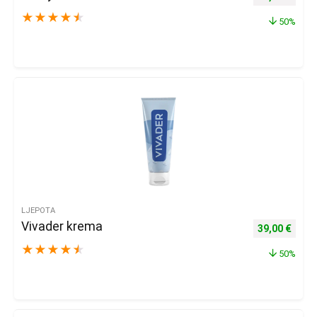
★
★
★
★
★
50%
LJEPOTA
Vivader krema
Izvorna cijena
Trenu
39,00
€
★
★
★
★
★
50%