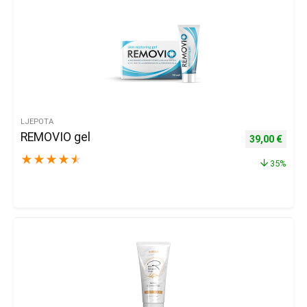
LJEPOTA
REMOVIO gel
Izvorna cijena
Trenu
39,00
€
★
★
★
★
★
35%