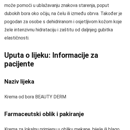
može pomoći u ublažavanju znakova starenja, poput
dubokih bora oko očiju, na čelu ili između obrva. Također je
pogodan za osobe s dehidriranom i osjetljivom kožom koje
žele intenzivnu hidrataciju i zaštitu od daljnjeg gubitka
elastičnosti.
Uputa o lijeku: Informacije za
pacijente
Naziv lijeka
Krema od bora BEAUTY DERM
Farmaceutski oblik i pakiranje
Krema za lokalnu primjenu u obliku mekane, bijele ili blago