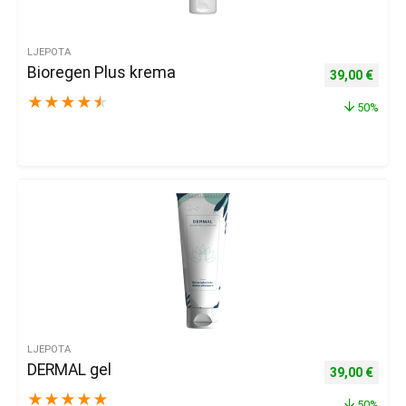
LJEPOTA
Bioregen Plus krema
Izvorna cijena
Trenu
39,00
€
★
★
★
★
★
50%
LJEPOTA
DERMAL gel
Izvorna cijena
Trenu
39,00
€
★
★
★
★
★
50%