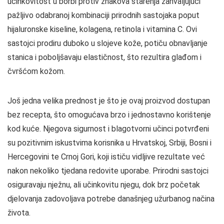
učinkovitost u borbi protiv znakova starenja zahvaljujući
pažljivo odabranoj kombinaciji prirodnih sastojaka poput
hijaluronske kiseline, kolagena, retinola i vitamina C. Ovi
sastojci prodiru duboko u slojeve kože, potiču obnavljanje
stanica i poboljšavaju elastičnost, što rezultira glađom i
čvršćom kožom.
Još jedna velika prednost je što je ovaj proizvod dostupan
bez recepta, što omogućava brzo i jednostavno korištenje
kod kuće. Njegova sigurnost i blagotvorni učinci potvrđeni
su pozitivnim iskustvima korisnika u Hrvatskoj, Srbiji, Bosni i
Hercegovini te Crnoj Gori, koji ističu vidljive rezultate već
nakon nekoliko tjedana redovite uporabe. Prirodni sastojci
osiguravaju nježnu, ali učinkovitu njegu, dok brz početak
djelovanja zadovoljava potrebe današnjeg užurbanog načina
života.