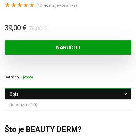
★
★
★
★
★
(
10
recenzije korisnika)
Izvorna
Trenutna
39,00
€
78,00
€
cijena
cijena
bila
je:
NARUČITI
je:
39,00 €.
78,00 €.
Category:
Ljepota
Opis
Recenzije (10)
Što je BEAUTY DERM?