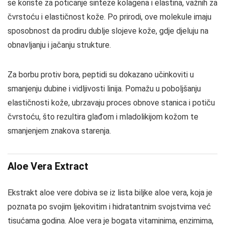
se koriste za poticanje sinteze kolagena i elastina, važnih za
čvrstoću i elastičnost kože. Po prirodi, ove molekule imaju
sposobnost da prodiru dublje slojeve kože, gdje djeluju na
obnavljanju i jačanju strukture.
Za borbu protiv bora, peptidi su dokazano učinkoviti u
smanjenju dubine i vidljivosti linija. Pomažu u poboljšanju
elastičnosti kože, ubrzavaju proces obnove stanica i potiču
čvrstoću, što rezultira glađom i mladolikijom kožom te
smanjenjem znakova starenja.
Aloe Vera Extract
Ekstrakt aloe vere dobiva se iz lista biljke aloe vera, koja je
poznata po svojim ljekovitim i hidratantnim svojstvima već
tisućama godina. Aloe vera je bogata vitaminima, enzimima,