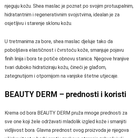
njeguju kožu. Shea maslac je poznat po svojim protuupalnim,
hidratantnim i regenerativnim svojstvima, idealan je za
osjetljivu i starenje sklonu kožu.
U tretmanima za bore, shea maslac djeluje tako da
poboljšava elastičnost i čvrstoću kože, smanjuje pojavu
finih linija i bora te potiče obnovu stanica. Njegove hranjive
tvari duboko hidratiziraju kožu, čineći je glađom,
zategnutijom i otpornijom na vanjske štetne utjecaje.
BEAUTY DERM – prednosti i koristi
Krema od bora BEAUTY DERM pruža mnoge prednosti za
sve one koji žele održavati mladolik izgled kože i smanjiti
vidljivost bora. Glavna prednost ovog proizvoda je njegova