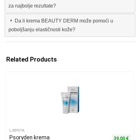
za najbolje rezultate?
Da li krema BEAUTY DERM može pomoći u
poboljšanju elastičnosti kože?
Related Products
LJEPOTA
Psoryden krema
Izvorna cijena
Trenu
39,00
€