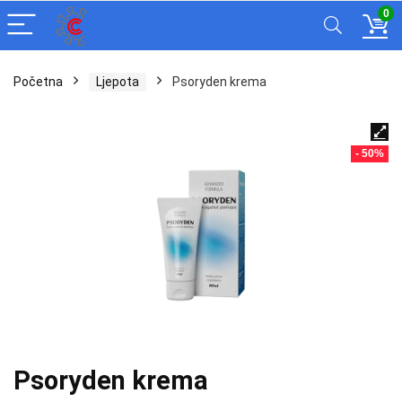
0
Početna
Ljepota
Psoryden krema
- 50%
Psoryden krema