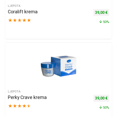
LJEPOTA
Coralift krema
Izvorna cijena
Trenu
39,00
€
★
★
★
★
★
50%
LJEPOTA
Perky Crave krema
Izvorna cijena
Trenu
39,00
€
★
★
★
★
★
50%