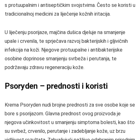
s protuupalnim i antiseptičkim svojstvima. Često se koristi u
tradicionalnoj medicini za liječenje kožnih iritacija.
U liječenju psorijaze, majčina dušica djeluje na smanjenje
upale i crvenila, te sprječava razvoj bakterijskih i gljivičnih
infekcija na koži. Njegove protuupalne i antibakterijske
osobine doprinose smanjenju svrbeža i perutanja, te
podržavaju zdravu regeneraciju kože.
Psoryden – prednosti i koristi
Krema Psoryden nudi brojne prednosti za sve osobe koje se
bore s psorijazom. Glavna prednost ovog proizvoda je
njegova učinkovitost u smanjenju simptoma bolesti, kao što
su svrbež, crvenilo, perutanje i zadebljanje kože, uz brzu
vidljivost rezultata. Zahvaljujući pažljivo odabranim prirodnim