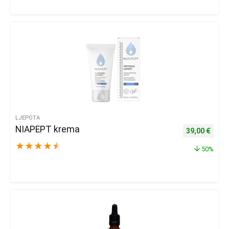
LJEPOTA
NIAPEPT krema
Izvorna cijena
Trenu
39,00
€
★
★
★
★
★
50%