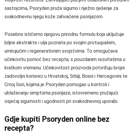
sastojcima, Psoryden pruža sigurno i nježno rješenje za
svakodnevnu njegu kože zahvaćene psorijazom.
Posebno ističemo njegovu prirodnu formulu koja uključuje
biljne ekstrakte i ulja poznata po svojim protuupalnim,
umirujućim i regenerativnim svojstvima. To omogućava
učinkovitu pomoć bez recepta, s pouzdanim rezultatima u
kratkom vremenu. Učinkovitost proizvoda potvrđuju brojni
zadovoljni korisnici u Hrvatskoj, Srbiji, Bosni i Hercegovini te
Crnoj Gori, kojima je Psoryden pomogao u kontroli i
ublažavanju simptoma psorijaze, istovremeno pružajući
osjećaj sigurnosti i ugodnosti pri svakodnevnoj uporabi.
Gdje kupiti Psoryden online bez
recepta?