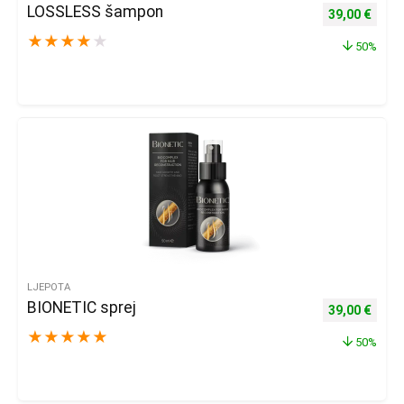
LOSSLESS šampon
Izvorna cijena
Trenu
39,00
€
★
★
★
★
★
50%
LJEPOTA
BIONETIC sprej
Izvorna cijena
Trenu
39,00
€
★
★
★
★
★
50%