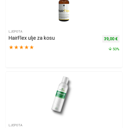
LJEPOTA
HairFlex ulje za kosu
Izvorna cijena
Trenu
39,00
€
★
★
★
★
★
50%
LJEPOTA