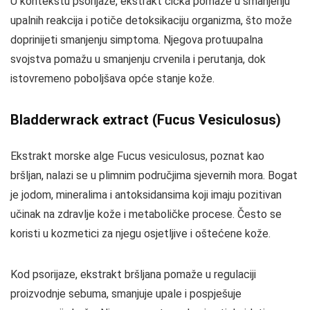
U kontekstu psorijaze, ekstrakt čička pomaže u smanjenju
upalnih reakcija i potiče detoksikaciju organizma, što može
doprinijeti smanjenju simptoma. Njegova protuupalna
svojstva pomažu u smanjenju crvenila i perutanja, dok
istovremeno poboljšava opće stanje kože.
Bladderwrack extract (Fucus Vesiculosus)
Ekstrakt morske alge Fucus vesiculosus, poznat kao
bršljan, nalazi se u plimnim područjima sjevernih mora. Bogat
je jodom, mineralima i antoksidansima koji imaju pozitivan
učinak na zdravlje kože i metaboličke procese. Često se
koristi u kozmetici za njegu osjetljive i oštećene kože.
Kod psorijaze, ekstrakt bršljana pomaže u regulaciji
proizvodnje sebuma, smanjuje upale i pospješuje