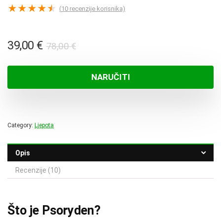
★
★
★
★
★
(
10
recenzije korisnika)
Izvorna
Trenutna
39,00
€
78,00
€
cijena
cijena
bila
je:
NARUČITI
je:
39,00 €.
78,00 €.
Category:
Ljepota
Opis
Recenzije (10)
Što je Psoryden?