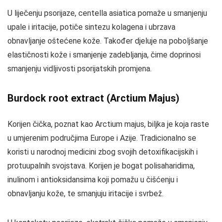
U liječenju psorijaze, centella asiatica pomaže u smanjenju
upale i iritacije, potiče sintezu kolagena i ubrzava
obnavljanje oštećene kože. Također djeluje na poboljšanje
elastičnosti kože i smanjenje zadebljanja, čime doprinosi
smanjenju vidljivosti psorijatskih promjena.
Burdock root extract (Arctium Majus)
Korijen čička, poznat kao Arctium majus, biljka je koja raste
u umjerenim područjima Europe i Azije. Tradicionalno se
koristi u narodnoj medicini zbog svojih detoxifikacijskih i
protuupalnih svojstava. Korijen je bogat polisaharidima,
inulinom i antioksidansima koji pomažu u čišćenju i
obnavljanju kože, te smanjuju iritacije i svrbež.