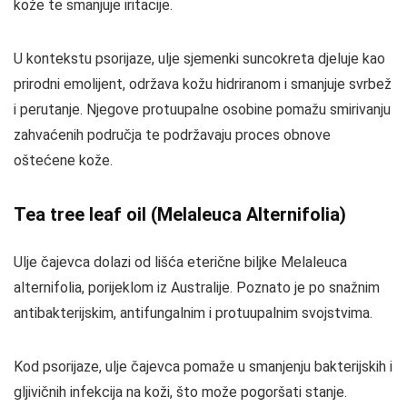
kože te smanjuje iritacije.
U kontekstu psorijaze, ulje sjemenki suncokreta djeluje kao
prirodni emolijent, održava kožu hidriranom i smanjuje svrbež
i perutanje. Njegove protuupalne osobine pomažu smirivanju
zahvaćenih područja te podržavaju proces obnove
oštećene kože.
Tea tree leaf oil (Melaleuca Alternifolia)
Ulje čajevca dolazi od lišća eterične biljke Melaleuca
alternifolia, porijeklom iz Australije. Poznato je po snažnim
antibakterijskim, antifungalnim i protuupalnim svojstvima.
Kod psorijaze, ulje čajevca pomaže u smanjenju bakterijskih i
gljivičnih infekcija na koži, što može pogoršati stanje.