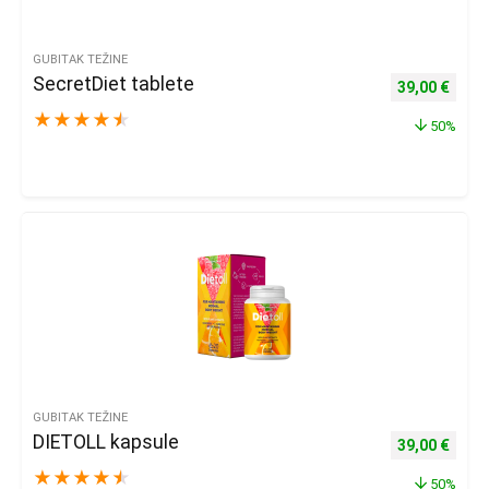
GUBITAK TEŽINE
SecretDiet tablete
Izvorna cijena
Trenu
39,00
€
★
★
★
★
★
50%
GUBITAK TEŽINE
DIETOLL kapsule
Izvorna cijena
Trenu
39,00
€
★
★
★
★
★
50%