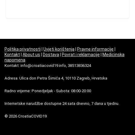
Politika privatnosti
|
Uvjeti korištenja
|
Pravne informacije
|
Kontakt
|
About us
|
Dostava
|
Povrat i reklamacije
|
Medicinska
napomena
Kontakt: info@croatiacovid19.info, 38513836324
Adresa: Ulica don Petra Šimića 4, 10110 Zagreb, Hrvatska
Radno vrijeme: Ponedjeljak - Subota: 08:00-20:00
Internetske narudžbe dostupne 24 sata dnevno, 7 dana u tjednu.
© 2026 CroatiaCOVID19