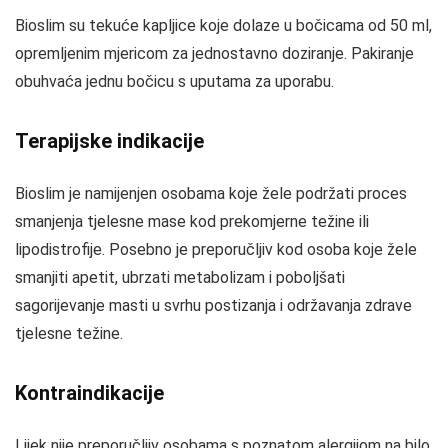
Bioslim su tekuće kapljice koje dolaze u bočicama od 50 ml,
opremljenim mjericom za jednostavno doziranje. Pakiranje
obuhvaća jednu bočicu s uputama za uporabu.
Terapijske indikacije
Bioslim je namijenjen osobama koje žele podržati proces
smanjenja tjelesne mase kod prekomjerne težine ili
lipodistrofije. Posebno je preporučljiv kod osoba koje žele
smanjiti apetit, ubrzati metabolizam i poboljšati
sagorijevanje masti u svrhu postizanja i održavanja zdrave
tjelesne težine.
Kontraindikacije
Lijek nije preporučljiv osobama s poznatom alergijom na bilo