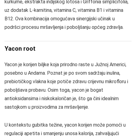
kurkume, ekstrakta indijskog lotosa i Griffonia simplicifolia,
uz dodatak L-karnitina, vitamina C, vitamina B1 i vitamina
B12. Ova kombinacija omogućava sinergijski učinak u
podršci procesu mršavljenja i poboljšanju općeg zdravlja.
Yacon root
Yacon je korijen biljke koja prirodno raste u Južnoj Americi,
posebno u Andama. Poznat je po svom sadržaju inulina,
prebiotičkog vlakna koje potiče zdravu crijevnu mikrofloru i
poboljšava probavu. Osim toga, yacon je bogat
antioksidansima i niskokaloričan je, što ga čini idealnim
sastojkom u proizvodima za mršavljenje.
U kontekstu gubitka težine, yacon korijen može pomoći u
regulaciji apetita i smanjenju unosa kalorija, zahvaljujući