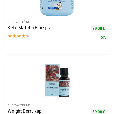
GUBITAK TEŽINE
Keto Matcha Blue prah
Izvorna cijena
Trenu
39,00
€
★
★
★
★
★
50%
GUBITAK TEŽINE
Weight Berry kapi
Izvorna cijena
Trenu
39,00
€