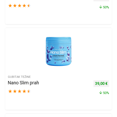
★
★
★
★
★
50%
GUBITAK TEŽINE
Nano Slim prah
Izvorna cijena
Trenu
39,00
€
★
★
★
★
★
50%