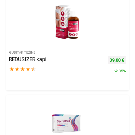
GUBITAK TEŽINE
REDUSIZER kapi
Izvorna cijena
Trenu
39,00
€
★
★
★
★
★
35%