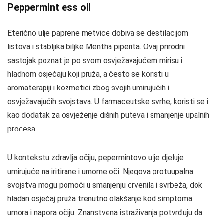
Peppermint ess oil
Eterično ulje paprene metvice dobiva se destilacijom
listova i stabljika biljke Mentha piperita. Ovaj prirodni
sastojak poznat je po svom osvježavajućem mirisu i
hladnom osjećaju koji pruža, a često se koristi u
aromaterapiji i kozmetici zbog svojih umirujućih i
osvježavajućih svojstava. U farmaceutske svrhe, koristi se i
kao dodatak za osvježenje dišnih puteva i smanjenje upalnih
procesa.
U kontekstu zdravlja očiju, pepermintovo ulje djeluje
umirujuće na iritirane i umorne oči. Njegova protuupalna
svojstva mogu pomoći u smanjenju crvenila i svrbeža, dok
hladan osjećaj pruža trenutno olakšanje kod simptoma
umora i napora očiju. Znanstvena istraživanja potvrđuju da