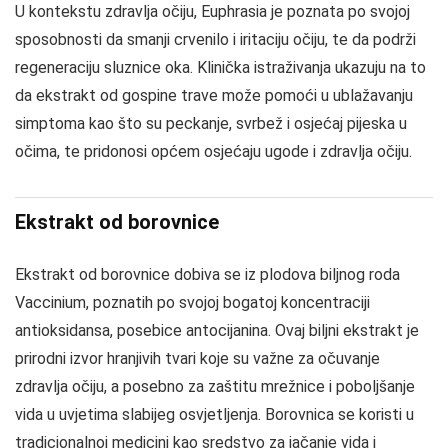
U kontekstu zdravlja očiju, Euphrasia je poznata po svojoj
sposobnosti da smanji crvenilo i iritaciju očiju, te da podrži
regeneraciju sluznice oka. Klinička istraživanja ukazuju na to
da ekstrakt od gospine trave može pomoći u ublažavanju
simptoma kao što su peckanje, svrbež i osjećaj pijeska u
očima, te pridonosi općem osjećaju ugode i zdravlja očiju.
Ekstrakt od borovnice
Ekstrakt od borovnice dobiva se iz plodova biljnog roda
Vaccinium, poznatih po svojoj bogatoj koncentraciji
antioksidansa, posebice antocijanina. Ovaj biljni ekstrakt je
prirodni izvor hranjivih tvari koje su važne za očuvanje
zdravlja očiju, a posebno za zaštitu mrežnice i poboljšanje
vida u uvjetima slabijeg osvjetljenja. Borovnica se koristi u
tradicionalnoj medicini kao sredstvo za jačanje vida i