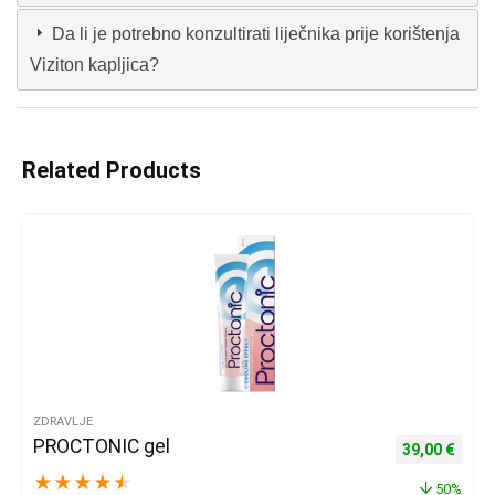
Da li je potrebno konzultirati liječnika prije korištenja
Viziton kapljica?
Related Products
ZDRAVLJE
PROCTONIC gel
Izvorna cijena
Trenu
39,00
€
★
★
★
★
★
50%