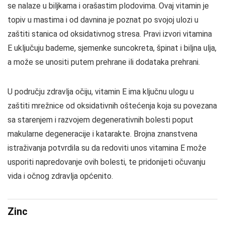
se nalaze u biljkama i orašastim plodovima. Ovaj vitamin je
topiv u mastima i od davnina je poznat po svojoj ulozi u
zaštiti stanica od oksidativnog stresa. Pravi izvori vitamina
E uključuju bademe, sjemenke suncokreta, špinat i biljna ulja,
a može se unositi putem prehrane ili dodataka prehrani.
U području zdravlja očiju, vitamin E ima ključnu ulogu u
zaštiti mrežnice od oksidativnih oštećenja koja su povezana
sa starenjem i razvojem degenerativnih bolesti poput
makularne degeneracije i katarakte. Brojna znanstvena
istraživanja potvrdila su da redoviti unos vitamina E može
usporiti napredovanje ovih bolesti, te pridonijeti očuvanju
vida i očnog zdravlja općenito.
Zinc