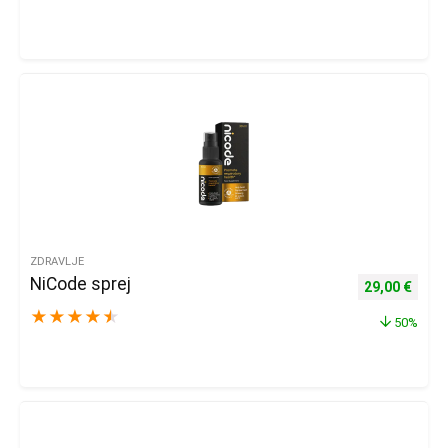
ZDRAVLJE
NiCode sprej
Izvorna cijena
Trenu
29,00
€
★
★
★
★
★
50%