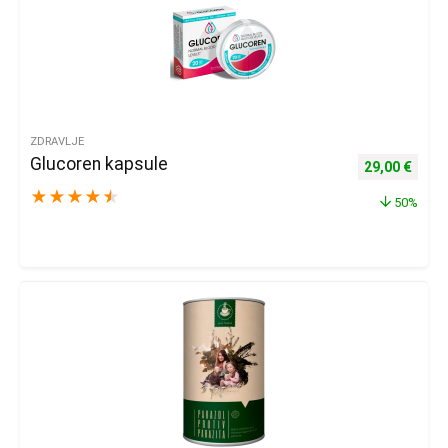
ZDRAVLJE
Glucoren kapsule
Izvorna cijena
Trenu
29,00
€
★
★
★
★
★
50%