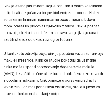
Cink je esencijalni mineral koji je prisutan u malim količinama
u tijelu, ali je ključan za brojne biokemijske procese. Nalazi
se u raznim hranjivim namirnicama poput mesa, plodova
mora, orašastih plodova i cjelovitih žitarica. Cink je poznat
po svojoj ulozi u imunološkom sustavu, zacjeljivanju rana i
zaštiti stanica od oksidativnog oštećenja.
U kontekstu zdravlja očiju, cink je posebno važan za funkciju
makule i mrežnice. Kliničke studije pokazuju da uzimanje
cinka može usporiti napredovanje degeneracije makule
(AMD), te zaštititi očne strukture od oštećenja uzrokovanih
slobodnim radikalima. Cink pomaže u održavanju zdravlja
krvnih žila u očima i poboljšava cirkulaciju, što je ključno za
pravilno funkcionalno stanje očiju.