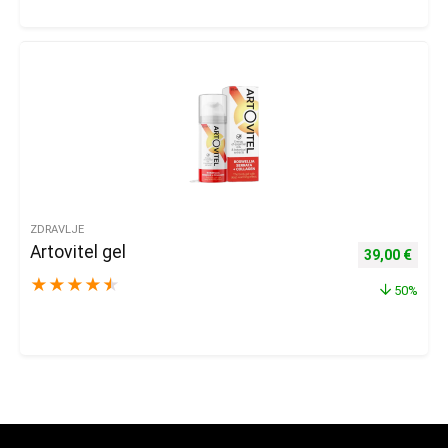
ZDRAVLJE
Artovitel gel
Izvorna cijena
Trenu
39,00
€
★
★
★
★
★
50%