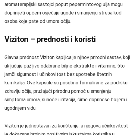
aromaterapijski sastojci poput pepermintovog ulja mogu
doprinijeti općem osjećaju ugode i smanjenju stresa kod
osoba koje pate od umora očiju.
Viziton – prednosti i koristi
Glavna prednost Viziton kapljica je njihov prirodni sastav, koji
uključuje pažljivo odabrane biljne ekstrakte i vitamine, što
jamči sigurnost i učinkovitost bez upotrebe štetnih
kemikalija. Ove kapsule su posebno formulirane za podršku
zdravlju očiju, pružajući prirodnu pomoć u smanjenju
simptoma umora, suhoće i iritacija, čime doprinose boljem i
ugodnijem vidu.
Viziton je jednostavan za korištenje, a njegova učinkovitost
je dokazana brojnim pozitivnim iskustvima korisnika u