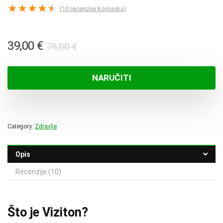
★
★
★
★
★
(
10
recenzije korisnika)
Izvorna
Trenutna
39,00
€
78,00
€
cijena
cijena
bila
je:
NARUČITI
je:
39,00 €.
78,00 €.
Category:
Zdravlje
Opis
Recenzije (10)
Što je Viziton?