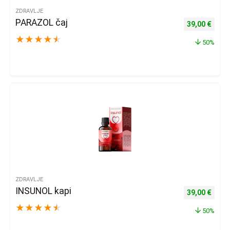
ZDRAVLJE
PARAZOL čaj
Izvorna cijena
Trenu
39,00
€
★
★
★
★
★
50%
ZDRAVLJE
INSUNOL kapi
Izvorna cijena
Trenu
39,00
€
★
★
★
★
★
50%