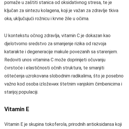
pomaže u zaštiti stanica od oksidativnog stresa, te je
ključan za sintezu kolagena, koji je važan za zdravlje tkiva
oka, uključujući rožnicu i krvne žile u očima.
U kontekstu očnog zdravlja, vitamin C je dokazan kao
djelotvorno sredstvo za smanjenje rizika od razvoja
katarakte i degeneracije makule povezanih sa starenjem.
Redoviti unos vitamina C može doprinijeti očuvanju
čvrstoće i elastičnosti očnih struktura, te smanjiti
oštećenja uzrokovana slobodnim radikalima, što je posebno
važno kod osoba izložених štetnim vanjskim čimbenicima i
starijoj populaciji.
Vitamin E
Vitamin E je skupina tokoferola, prirodnih antioksidansa koji