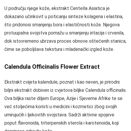
U području njege kože, ekstrakt Centella Asiatica je
dokazano učinkovit u poticanju sinteze kolagena i elastina,
što pridonosi smanjenju bora i elastičnosti kože. Njegova
protuupalna svojstva pomažu u smanjenju iritacija i crvenila,
dok istovremeno ubrzava proces obnove oštećenih stanica,
čime se poboljšava tekstura i mladenački izgled kože.
Calendula Officinalis Flower Extract
Ekstrakt cvijeta kalendule, poznat i kao neven, je prirodni
biljni ekstrakt dobiven iz cvjetova biljke Calendula officinalis.
Ova biljka raste diljem Europe, Azije i Sjeverne Afrike te se
već stoljećima koristi u medicini i kozmetici zbog svojih
umirujućih i ljekovitih svojstava. Sadrži aktivne spojeve
poput flavonoida, triterpenskih sterola i karotenoida, koji