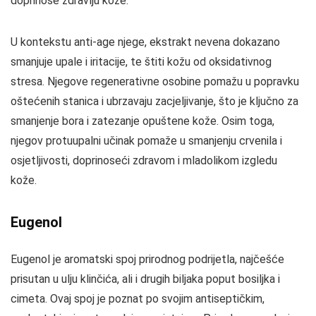
doprinose zdravlju kože.
U kontekstu anti-age njege, ekstrakt nevena dokazano
smanjuje upale i iritacije, te štiti kožu od oksidativnog
stresa. Njegove regenerativne osobine pomažu u popravku
oštećenih stanica i ubrzavaju zacjeljivanje, što je ključno za
smanjenje bora i zatezanje opuštene kože. Osim toga,
njegov protuupalni učinak pomaže u smanjenju crvenila i
osjetljivosti, doprinoseći zdravom i mladolikom izgledu
kože.
Eugenol
Eugenol je aromatski spoj prirodnog podrijetla, najčešće
prisutan u ulju klinčića, ali i drugih biljaka poput bosiljka i
cimeta. Ovaj spoj je poznat po svojim antiseptičkim,