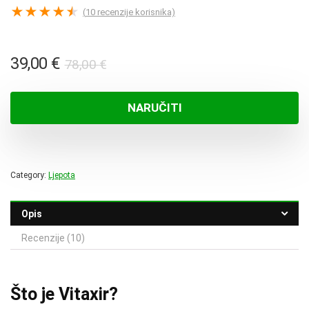
★
★
★
★
★
(
10
recenzije korisnika)
Izvorna
Trenutna
39,00
€
78,00
€
cijena
cijena
bila
je:
NARUČITI
je:
39,00 €.
78,00 €.
Category:
Ljepota
Opis
Recenzije (10)
Što je Vitaxir?