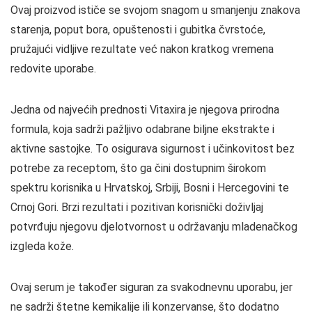
Ovaj proizvod ističe se svojom snagom u smanjenju znakova
starenja, poput bora, opuštenosti i gubitka čvrstoće,
pružajući vidljive rezultate već nakon kratkog vremena
redovite uporabe.
Jedna od najvećih prednosti Vitaxira je njegova prirodna
formula, koja sadrži pažljivo odabrane biljne ekstrakte i
aktivne sastojke. To osigurava sigurnost i učinkovitost bez
potrebe za receptom, što ga čini dostupnim širokom
spektru korisnika u Hrvatskoj, Srbiji, Bosni i Hercegovini te
Crnoj Gori. Brzi rezultati i pozitivan korisnički doživljaj
potvrđuju njegovu djelotvornost u održavanju mladenačkog
izgleda kože.
Ovaj serum je također siguran za svakodnevnu uporabu, jer
ne sadrži štetne kemikalije ili konzervanse, što dodatno