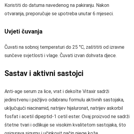
Koristiti do datuma navedenog na pakiranju. Nakon
otvaranja, preporučuje se upotreba unutar 6 mjeseci.
Uvjeti čuvanja
Čuvati na sobnoj temperaturi do 25 °C, zaštititi od izravne
sunčeve svjetlosti i vlage. Čuvati izvan dohvata djece.
Sastav i aktivni sastojci
Anti-age serum za lice, vrat i dekolte Vitaxir sadrži
jedinstvenu i pažljivo odabranu formulu aktivnih sastojaka,
uključujući niacinamid, natrijev hijaluronat, natrijev askorbil
fosfat i acetil dipeptid-1 cetil ester. Ovaj proizvod ne sadrži
štetne tvari i odlikuje se visokim kvalitetom sastojaka, što
osigurava sigurnu i učinkovit način njege kože.