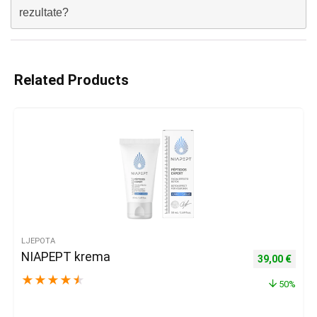
rezultate?
Related Products
LJEPOTA
NIAPEPT krema
Izvorna cijena
Trenu
39,00
€
★
★
★
★
★
50%