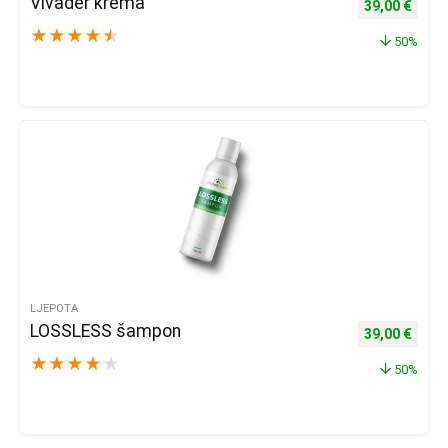
Vivader krema
Izvorna cijena
Trenu
39,00
€
★
★
★
★
★
50%
LJEPOTA
LOSSLESS šampon
Izvorna cijena
Trenu
39,00
€
★
★
★
★
★
50%