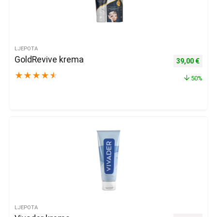
LJEPOTA
GoldRevive krema
Izvorna cijena
Trenu
39,00
€
★
★
★
★
★
50%
LJEPOTA