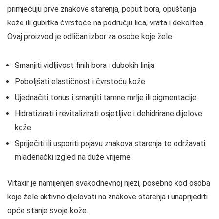
primjećuju prve znakove starenja, poput bora, opuštanja
kože ili gubitka čvrstoće na području lica, vrata i dekoltea.
Ovaj proizvod je odličan izbor za osobe koje žele:
Smanjiti vidljivost finih bora i dubokih linija
Poboljšati elastičnost i čvrstoću kože
Ujednačiti tonus i smanjiti tamne mrlje ili pigmentacije
Hidratizirati i revitalizirati osjetljive i dehidrirane dijelove
kože
Spriječiti ili usporiti pojavu znakova starenja te održavati
mladenački izgled na duže vrijeme
Vitaxir je namijenjen svakodnevnoj njezi, posebno kod osoba
koje žele aktivno djelovati na znakove starenja i unaprijediti
opće stanje svoje kože.