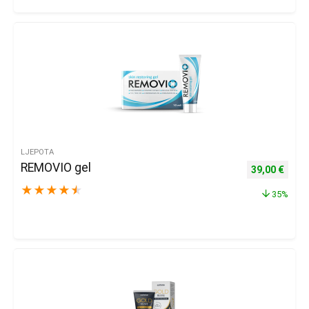
LJEPOTA
REMOVIO gel
Izvorna cijena
Trenu
39,00
€
★
★
★
★
★
35%