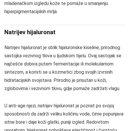
mladenačkom izgledu kože te pomaže u smanjenju
hiperpigmentacijskih mrlja.
Natrijev hijaluronat
Natrijev hijaluronat je oblik hijaluronske kiseline, prirodnog
sastojka vezivnog tkiva u ljudskom tijelu. Ovaj sastojak se
najčešće dobiva putem fermentacije ili molekularnom
sintezom, a koristi se u kozmetici zbog svojih izvrsnih
hidratacijskih svojstava. Prirodno je prisutan u koži,
zglobovima i vezivnom tkivu, gdje pomaže zadržati vlagu.
U anti-age njezi, natrijev hijaluronat je poznat po svojoj
sposobnosti da zadrži veliku količinu vode, čime popunjava
sitne bore i daje koži glatki, puniji izgled. Redovitom
uporabom, hijaluronat poboljšava elastičnost i čvrstoću