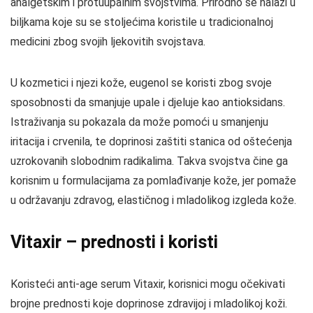
analgetskim i protuupalnim svojstvima. Prirodno se nalazi u
biljkama koje su se stoljećima koristile u tradicionalnoj
medicini zbog svojih ljekovitih svojstava.
U kozmetici i njezi kože, eugenol se koristi zbog svoje
sposobnosti da smanjuje upale i djeluje kao antioksidans.
Istraživanja su pokazala da može pomoći u smanjenju
iritacija i crvenila, te doprinosi zaštiti stanica od oštećenja
uzrokovanih slobodnim radikalima. Takva svojstva čine ga
korisnim u formulacijama za pomlađivanje kože, jer pomaže
u održavanju zdravog, elastičnog i mladolikog izgleda kože.
Vitaxir – prednosti i koristi
Koristeći anti-age serum Vitaxir, korisnici mogu očekivati
brojne prednosti koje doprinose zdravijoj i mladolikoj koži.