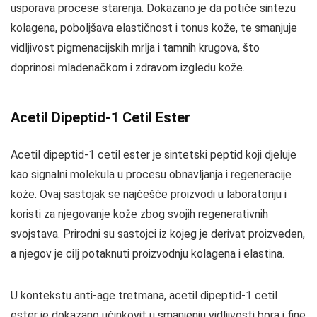
usporava procese starenja. Dokazano je da potiče sintezu
kolagena, poboljšava elastičnost i tonus kože, te smanjuje
vidljivost pigmenacijskih mrlja i tamnih krugova, što
doprinosi mladenačkom i zdravom izgledu kože.
Acetil Dipeptid-1 Cetil Ester
Acetil dipeptid-1 cetil ester je sintetski peptid koji djeluje
kao signalni molekula u procesu obnavljanja i regeneracije
kože. Ovaj sastojak se najčešće proizvodi u laboratoriju i
koristi za njegovanje kože zbog svojih regenerativnih
svojstava. Prirodni su sastojci iz kojeg je derivat proizveden,
a njegov je cilj potaknuti proizvodnju kolagena i elastina.
U kontekstu anti-age tretmana, acetil dipeptid-1 cetil
ester je dokazano učinkovit u smanjenju vidljivosti bora i fine