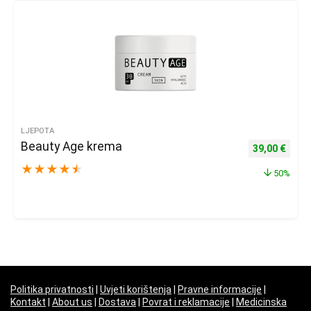
LJEPOTA
Beauty Age krema
Izvorna cijena
Trenu
39,00
€
★
★
★
★
★
50%
Politika privatnosti
|
Uvjeti korištenja
|
Pravne informacije
|
Kontakt
|
About us
|
Dostava
|
Povrat i reklamacije
|
Medicinska