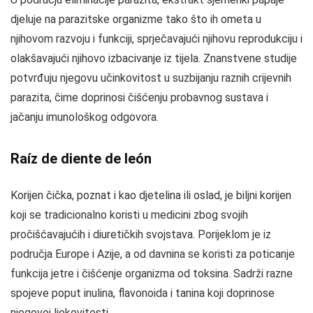
djeluje na parazitske organizme tako što ih ometa u
njihovom razvoju i funkciji, sprječavajući njihovu reprodukciju i
olakšavajući njihovo izbacivanje iz tijela. Znanstvene studije
potvrđuju njegovu učinkovitost u suzbijanju raznih crijevnih
parazita, čime doprinosi čišćenju probavnog sustava i
jačanju imunološkog odgovora.
Raíz de diente de león
Korijen čička, poznat i kao djetelina ili oslad, je biljni korijen
koji se tradicionalno koristi u medicini zbog svojih
pročišćavajućih i diuretičkih svojstava. Porijeklom je iz
područja Europe i Azije, a od davnina se koristi za poticanje
funkcija jetre i čišćenje organizma od toksina. Sadrži razne
spojeve poput inulina, flavonoida i tanina koji doprinose
njegovoj ljekovitosti.