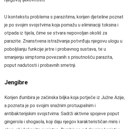
U kontekstu problema s parazitima, korijen djeteline poznat
je po svojim svojstvima koja pomažu u eliminaciji toksina i
otpada iz tijela, čime se stvara nepovoljan okoliš za
parazite. Znanstvena istraživanja potvrđuju njegovu ulogu u
poboljšanju funkcije jetre i probavnog sustava, te u
smanjenju simptoma povezanih s prisutnošću parazita,
poput nadutosti i probavnih smetnji.
Jengibre
Korijen đumbira je začinska biljka koja potječe iz Južne Azije,
a poznata je po svojim snažnim protuupalnim i
antibakterijskim svojstvima. Sadrži aktivne spojeve poput
gingerola i shogaola, koji daju njegov karakterističan miris i