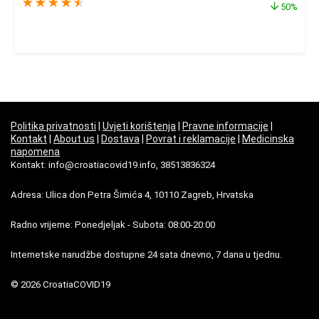
★
★
★
★
★
50%
Politika privatnosti
|
Uvjeti korištenja
|
Pravne informacije
|
Kontakt
|
About us
|
Dostava
|
Povrat i reklamacije
|
Medicinska
napomena
Kontakt: info@croatiacovid19.info, 38513836324
Adresa: Ulica don Petra Šimića 4, 10110 Zagreb, Hrvatska
Radno vrijeme: Ponedjeljak - Subota: 08:00-20:00
Internetske narudžbe dostupne 24 sata dnevno, 7 dana u tjednu.
© 2026 CroatiaCOVID19