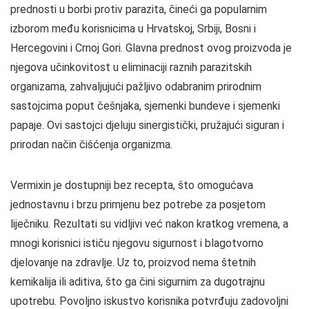
prednosti u borbi protiv parazita, čineći ga popularnim
izborom među korisnicima u Hrvatskoj, Srbiji, Bosni i
Hercegovini i Crnoj Gori. Glavna prednost ovog proizvoda je
njegova učinkovitost u eliminaciji raznih parazitskih
organizama, zahvaljujući pažljivo odabranim prirodnim
sastojcima poput češnjaka, sjemenki bundeve i sjemenki
papaje. Ovi sastojci djeluju sinergistički, pružajući siguran i
prirodan način čišćenja organizma.
Vermixin je dostupniji bez recepta, što omogućava
jednostavnu i brzu primjenu bez potrebe za posjetom
liječniku. Rezultati su vidljivi već nakon kratkog vremena, a
mnogi korisnici ističu njegovu sigurnost i blagotvorno
djelovanje na zdravlje. Uz to, proizvod nema štetnih
kemikalija ili aditiva, što ga čini sigurnim za dugotrajnu
upotrebu. Povoljno iskustvo korisnika potvrđuju zadovoljni