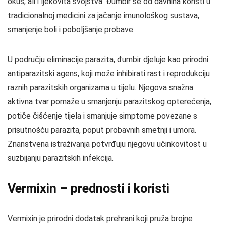
okus, ali i ljekovita svojstva. Đumbir se od davnina koristi u
tradicionalnoj medicini za jačanje imunološkog sustava,
smanjenje boli i poboljšanje probave.
U području eliminacije parazita, đumbir djeluje kao prirodni
antiparazitski agens, koji može inhibirati rast i reprodukciju
raznih parazitskih organizama u tijelu. Njegova snažna
aktivna tvar pomaže u smanjenju parazitskog opterećenja,
potiče čišćenje tijela i smanjuje simptome povezane s
prisutnošću parazita, poput probavnih smetnji i umora.
Znanstvena istraživanja potvrđuju njegovu učinkovitost u
suzbijanju parazitskih infekcija.
Vermixin – prednosti i koristi
Vermixin je prirodni dodatak prehrani koji pruža brojne