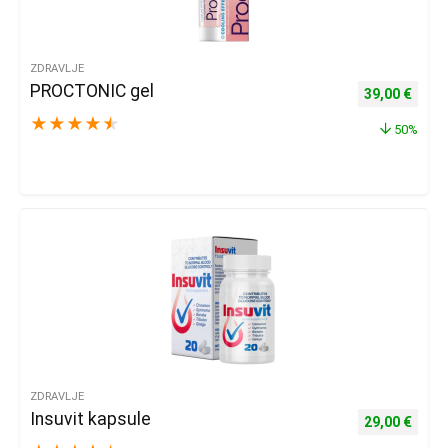
ZDRAVLJE
PROCTONIC gel
Izvorna cijena
Trenu
39,00
€
★
★
★
★
★
50%
ZDRAVLJE
Insuvit kapsule
Izvorna cijena
Trenu
29,00
€