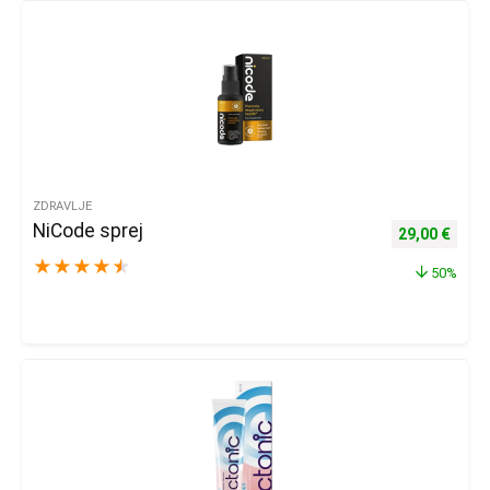
ZDRAVLJE
NiCode sprej
Izvorna cijena
Trenu
29,00
€
★
★
★
★
★
50%