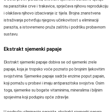
na parazitske crve i trakavice, sprječava njihovu reprodukciju
i olakšava njihovo izbacivanje iz tijela. Brojna znanstvena
istraživanja potvrđuju njegovu učinkovitost u eliminaciji
parazita, a istovremeno pruža zaštitu i podršku probavnom
sustavu.
Ekstrakt sjemenki papaje
Ekstrakt sjemenki papaje dobiva se od sjemenki zrele
papaje, koja je tropsko voće poznato po brojnim ljekovitim
svojstvima. Sjemenke papaje sadrže enzime poput papain,
koji pomažu u probavi i imaju antiparazitska svojstva. Osim
toga, sjemenke su bogate vitaminima, mineralima i biljnim
spojevima koji podupiru opće zdravlje.
U području eliminacije parazita, ekstrakt sjemenki papaje