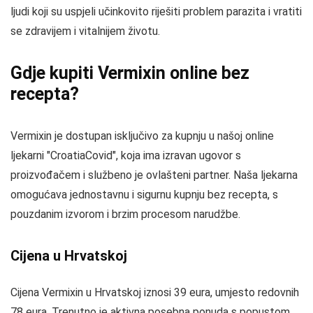
ljudi koji su uspjeli učinkovito riješiti problem parazita i vratiti
se zdravijem i vitalnijem životu.
Gdje kupiti Vermixin online bez
recepta?
Vermixin je dostupan isključivo za kupnju u našoj online
ljekarni "CroatiaCovid", koja ima izravan ugovor s
proizvođačem i službeno je ovlašteni partner. Naša ljekarna
omogućava jednostavnu i sigurnu kupnju bez recepta, s
pouzdanim izvorom i brzim procesom narudžbe.
Cijena u Hrvatskoj
Cijena Vermixin u Hrvatskoj iznosi 39 eura, umjesto redovnih
78 eura. Trenutno je aktivna posebna ponuda s popustom