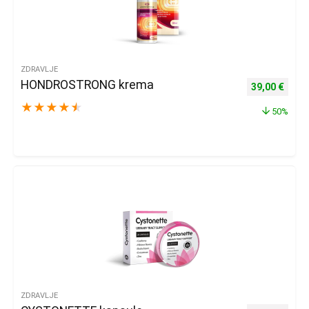
ZDRAVLJE
HONDROSTRONG krema
Izvorna cijena
Trenu
39,00
€
★
★
★
★
★
50%
ZDRAVLJE