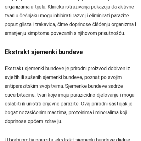
organizama u tijelu. Klinička istraživanja pokazuju da aktivne
tvari u češnjaku mogu inhibirati razvoj i eliminirati parazite
poput glista i trakavica, čime doprinose čišćenju organizma i
smanjenju simptoma povezanih s njihovom prisutnošću.
Ekstrakt sjemenki bundeve
Ekstrakt sjemenki bundeve je prirodni proizvod dobiven iz
svježih ili sušenih sjemenki bundeve, poznat po svojim
antiparazitskim svojstvima. Sjemenke bundeve sadrže
cucurbitacine, tvari koje imaju parazicidno djelovanje i mogu
oslabiti ili uništiti crijevne parazite. Ovaj prirodni sastojak je
bogat nezasićenim mastima, proteinima i mineralima koji
doprinose općem zdravlju.
U borbi protiv parazita, ekstrakt sjemenki bundeve djeluje