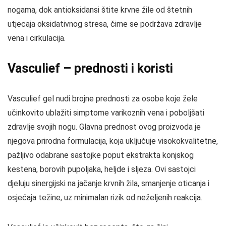
nogama, dok antioksidansi štite krvne žile od štetnih
utjecaja oksidativnog stresa, čime se podržava zdravlje
vena i cirkulacija.
Vasculief – prednosti i koristi
Vasculief gel nudi brojne prednosti za osobe koje žele
učinkovito ublažiti simptome varikoznih vena i poboljšati
zdravlje svojih nogu. Glavna prednost ovog proizvoda je
njegova prirodna formulacija, koja uključuje visokokvalitetne,
pažljivo odabrane sastojke poput ekstrakta konjskog
kestena, borovih pupoljaka, heljde i sljeza. Ovi sastojci
djeluju sinergijski na jačanje krvnih žila, smanjenje oticanja i
osjećaja težine, uz minimalan rizik od neželjenih reakcija.