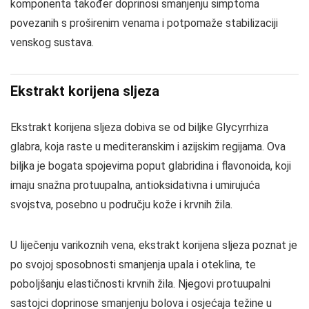
komponenta također doprinosi smanjenju simptoma
povezanih s proširenim venama i potpomaže stabilizaciji
venskog sustava.
Ekstrakt korijena sljeza
Ekstrakt korijena sljeza dobiva se od biljke Glycyrrhiza
glabra, koja raste u mediteranskim i azijskim regijama. Ova
biljka je bogata spojevima poput glabridina i flavonoida, koji
imaju snažna protuupalna, antioksidativna i umirujuća
svojstva, posebno u području kože i krvnih žila.
U liječenju varikoznih vena, ekstrakt korijena sljeza poznat je
po svojoj sposobnosti smanjenja upala i oteklina, te
poboljšanju elastičnosti krvnih žila. Njegovi protuupalni
sastojci doprinose smanjenju bolova i osjećaja težine u