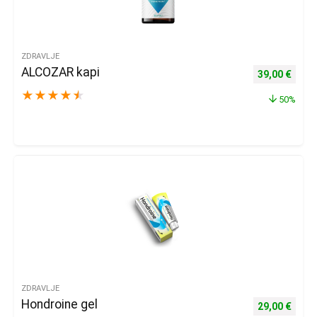
ZDRAVLJE
ALCOZAR kapi
Izvorna cijena
Trenu
39,00
€
★
★
★
★
★
50%
ZDRAVLJE
Hondroine gel
Izvorna cijena
Trenu
29,00
€