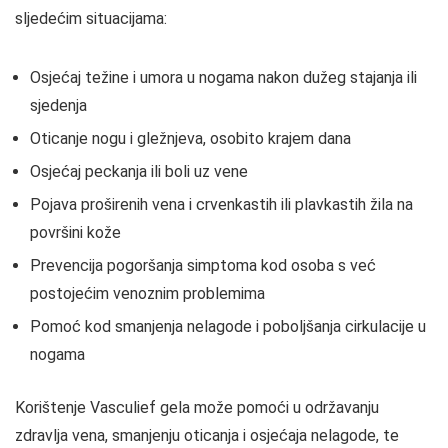
sljedećim situacijama:
Osjećaj težine i umora u nogama nakon dužeg stajanja ili
sjedenja
Oticanje nogu i gležnjeva, osobito krajem dana
Osjećaj peckanja ili boli uz vene
Pojava proširenih vena i crvenkastih ili plavkastih žila na
površini kože
Prevencija pogoršanja simptoma kod osoba s već
postojećim venoznim problemima
Pomoć kod smanjenja nelagode i poboljšanja cirkulacije u
nogama
Korištenje Vasculief gela može pomoći u održavanju
zdravlja vena, smanjenju oticanja i osjećaja nelagode, te