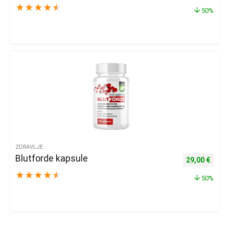
★
★
★
★
★
50%
ZDRAVLJE
Blutforde kapsule
Izvorna cijena
Trenu
29,00
€
★
★
★
★
★
50%