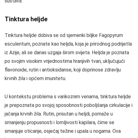
sustava.
Tinktura heljde
Tinktura heljde dobiva se od sjemenki biljke Fagopyrum
esculentum, poznate kao heljda, koja je prirodnog podrijetla
iz Azije, ali se danas uzgaja širom svijeta. Heljda je poznata
po svojim visokim vrijednostima hranjivih tvari, uključujući
flavonoide, rutin i antioksidanse, koji doprinose zdravlju
krvnih žila i općem imunitetu.
U kontekstu problema s varikoznim venama, tinktura heljde
je prepoznata po svojoj sposobnosti poboljšanja cirkulacije i
jačanja krvnih žila. Rutin, prisutan u heljdi, pomaže u
smanjenju propusnosti i lomljivosti kapilara, čime se
smanjuje oticanje, osjećaj težine i upala u nogama. Ova