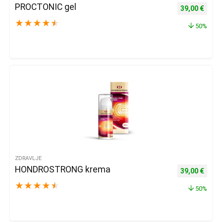
PROCTONIC gel
Izvorna cijena
Trenu
39,00
€
★
★
★
★
★
50%
ZDRAVLJE
HONDROSTRONG krema
Izvorna cijena
Trenu
39,00
€
★
★
★
★
★
50%