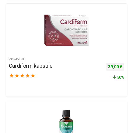
ZDRAVLJE
Cardiform kapsule
Izvorna cijena
Trenu
39,00
€
★
★
★
★
★
50%