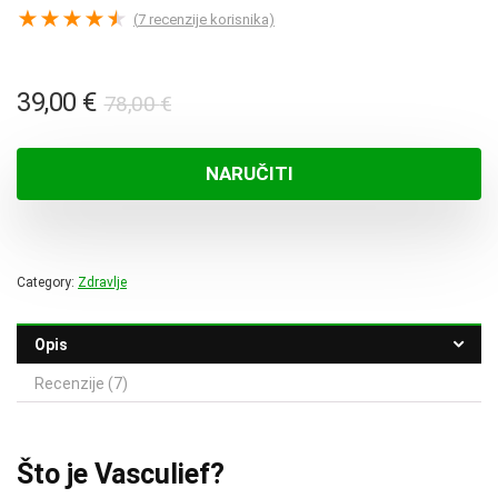
★
★
★
★
★
(
7
recenzije korisnika)
Izvorna
Trenutna
39,00
€
78,00
€
cijena
cijena
bila
je:
NARUČITI
je:
39,00 €.
78,00 €.
Category:
Zdravlje
Opis
Recenzije (7)
Što je Vasculief?