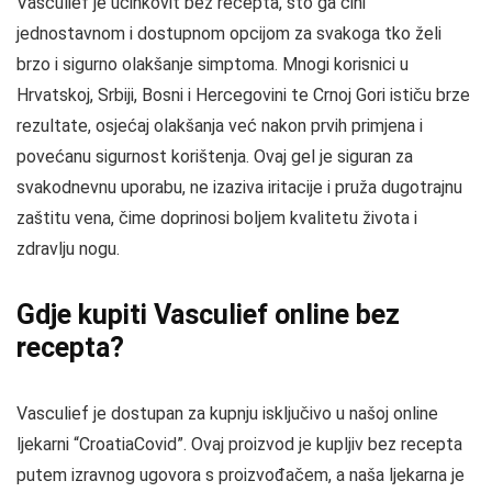
Vasculief je učinkovit bez recepta, što ga čini
jednostavnom i dostupnom opcijom za svakoga tko želi
brzo i sigurno olakšanje simptoma. Mnogi korisnici u
Hrvatskoj, Srbiji, Bosni i Hercegovini te Crnoj Gori ističu brze
rezultate, osjećaj olakšanja već nakon prvih primjena i
povećanu sigurnost korištenja. Ovaj gel je siguran za
svakodnevnu uporabu, ne izaziva iritacije i pruža dugotrajnu
zaštitu vena, čime doprinosi boljem kvalitetu života i
zdravlju nogu.
Gdje kupiti Vasculief online bez
recepta?
Vasculief je dostupan za kupnju isključivo u našoj online
ljekarni “CroatiaCovid”. Ovaj proizvod je kupljiv bez recepta
putem izravnog ugovora s proizvođačem, a naša ljekarna je