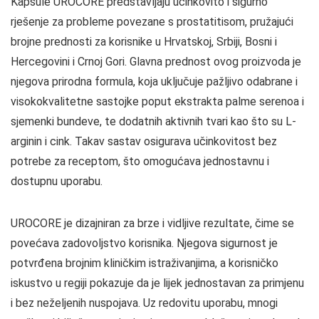
Kapsule UROCORE predstavljaju učinkovito i sigurnо
rješenje za probleme povezane s prostatitisom, pružajući
brojne prednosti za korisnike u Hrvatskoj, Srbiji, Bosni i
Hercegovini i Crnoj Gori. Glavna prednost ovog proizvoda je
njegova prirodna formula, koja uključuje pažljivo odabrane i
visokokvalitetne sastojke poput ekstrakta palme serenoa i
sjemenki bundeve, te dodatnih aktivnih tvari kao što su L-
arginin i cink. Takav sastav osigurava učinkovitost bez
potrebe za receptom, što omogućava jednostavnu i
dostupnu uporabu.
UROCORE je dizajniran za brze i vidljive rezultate, čime se
povećava zadovoljstvo korisnika. Njegova sigurnost je
potvrđena brojnim kliničkim istraživanjima, a korisničko
iskustvo u regiji pokazuje da je lijek jednostavan za primjenu
i bez neželjenih nuspojava. Uz redovitu uporabu, mnogi