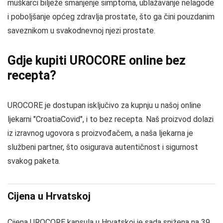
muškarci bilježe smanjenje simptoma, ublažavanje nelagode
i poboljšanje općeg zdravlja prostate, što ga čini pouzdanim
saveznikom u svakodnevnoj njezi prostate.
Gdje kupiti UROCORE online bez
recepta?
UROCORE je dostupan isključivo za kupnju u našoj online
ljekarni "CroatiaCovid", i to bez recepta. Naš proizvod dolazi
iz izravnog ugovora s proizvođačem, a naša ljekarna je
službeni partner, što osigurava autentičnost i sigurnost
svakog paketa.
Cijena u Hrvatskoj
Cijena UROCORE kapsula u Hrvatskoj je sada snižena na 39