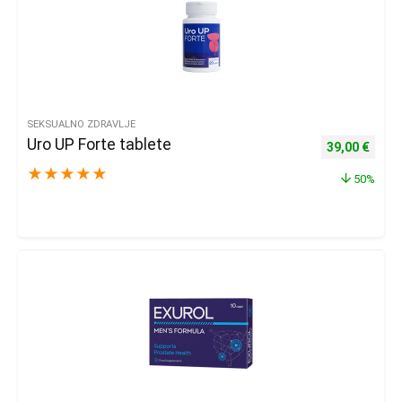
SEKSUALNO ZDRAVLJE
Uro UP Forte tablete
Izvorna cijena
Trenu
39,00
€
★
★
★
★
★
50%