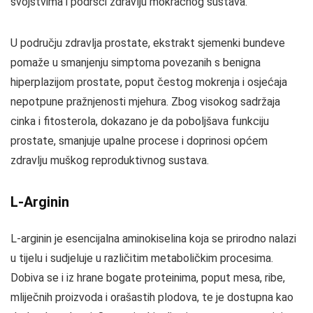
svojstvima i podršci zdravlju mokraćnog sustava.
U području zdravlja prostate, ekstrakt sjemenki bundeve
pomaže u smanjenju simptoma povezanih s benigna
hiperplazijom prostate, poput čestog mokrenja i osjećaja
nepotpune pražnjenosti mjehura. Zbog visokog sadržaja
cinka i fitosterola, dokazano je da poboljšava funkciju
prostate, smanjuje upalne procese i doprinosi općem
zdravlju muškog reproduktivnog sustava.
L-Arginin
L-arginin je esencijalna aminokiselina koja se prirodno nalazi
u tijelu i sudjeluje u različitim metaboličkim procesima.
Dobiva se i iz hrane bogate proteinima, poput mesa, ribe,
mliječnih proizvoda i orašastih plodova, te je dostupna kao