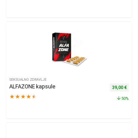
SEKSUALNO ZDRAVLJE
ALFAZONE kapsule
Izvorna cijena
Trenu
39,00
€
★
★
★
★
★
50%