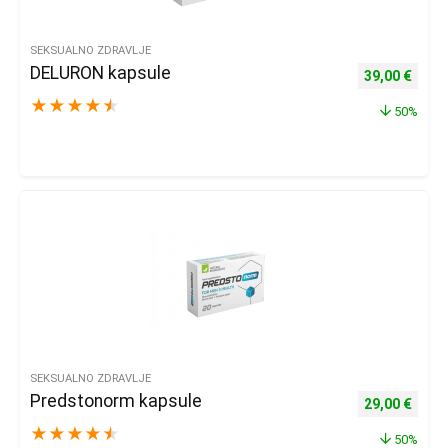
SEKSUALNO ZDRAVLJE
DELURON kapsule
Izvorna cijena
Trenu
39,00
€
★
★
★
★
★
50%
SEKSUALNO ZDRAVLJE
Predstonorm kapsule
Izvorna cijena
Trenu
29,00
€
★
★
★
★
★
50%