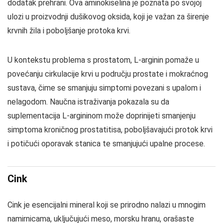
dodatak prehrani. Ova aminokiselina je poznata po svojoj
ulozi u proizvodnji dušikovog oksida, koji je važan za širenje
krvnih žila i poboljšanje protoka krvi.
U kontekstu problema s prostatom, L-arginin pomaže u
povećanju cirkulacije krvi u području prostate i mokraćnog
sustava, čime se smanjuju simptomi povezani s upalom i
nelagodom. Naučna istraživanja pokazala su da
suplementacija L-argininom može doprinijeti smanjenju
simptoma kroničnog prostatitisa, poboljšavajući protok krvi
i potičući oporavak stanica te smanjujući upalne procese.
Cink
Cink je esencijalni mineral koji se prirodno nalazi u mnogim
namirnicama, uključujući meso, morsku hranu, orašaste