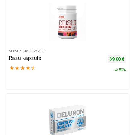
SEKSUALNO ZDRAVLJE
Rasu kapsule
Izvorna cijena
Trenu
39,00
€
★
★
★
★
★
50%