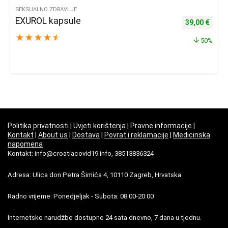
SEKSUALNO ZDRAVLJE
EXUROL kapsule
Izvorna cijena
Trenu
39,00
€
★
★
★
★
★
50%
Politika privatnosti
|
Uvjeti korištenja
|
Pravne informacije
|
Kontakt
|
About us
|
Dostava
|
Povrat i reklamacije
|
Medicinska
napomena
Kontakt: info@croatiacovid19.info, 38513836324
Adresa: Ulica don Petra Šimića 4, 10110 Zagreb, Hrvatska
Radno vrijeme: Ponedjeljak - Subota: 08:00-20:00
Internetske narudžbe dostupne 24 sata dnevno, 7 dana u tjednu.