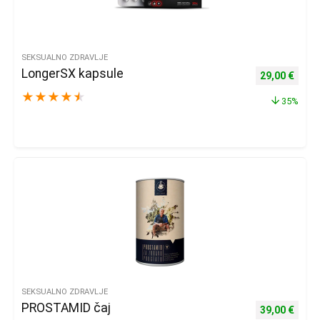
SEKSUALNO ZDRAVLJE
LongerSX kapsule
Izvorna cijena
Trenu
29,00
€
★
★
★
★
★
35%
SEKSUALNO ZDRAVLJE
PROSTAMID čaj
Izvorna cijena
Trenu
39,00
€