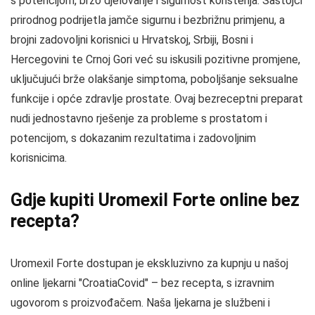
s potencijom, brzo djelovanje i sigurnost korištenja. Sastojci
prirodnog podrijetla jamče sigurnu i bezbrižnu primjenu, a
brojni zadovoljni korisnici u Hrvatskoj, Srbiji, Bosni i
Hercegovini te Crnoj Gori već su iskusili pozitivne promjene,
uključujući brže olakšanje simptoma, poboljšanje seksualne
funkcije i opće zdravlje prostate. Ovaj bezreceptni preparat
nudi jednostavno rješenje za probleme s prostatom i
potencijom, s dokazanim rezultatima i zadovoljnim
korisnicima.
Gdje kupiti Uromexil Forte online bez
recepta?
Uromexil Forte dostupan je ekskluzivno za kupnju u našoj
online ljekarni "CroatiaCovid" – bez recepta, s izravnim
ugovorom s proizvođačem. Naša ljekarna je službeni i