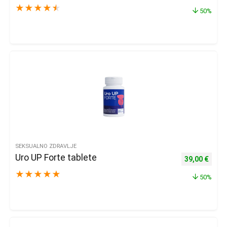
★
★
★
★
★
50%
SEKSUALNO ZDRAVLJE
Uro UP Forte tablete
Izvorna cijena
Trenu
39,00
€
★
★
★
★
★
50%