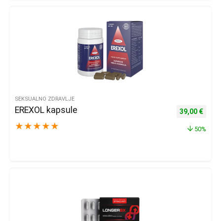
SEKSUALNO ZDRAVLJE
EREXOL kapsule
Izvorna cijena
Trenu
39,00
€
★
★
★
★
★
50%