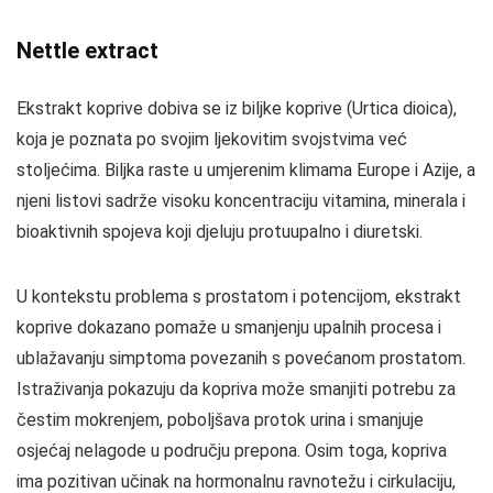
Nettle extract
Ekstrakt koprive dobiva se iz biljke koprive (Urtica dioica),
koja je poznata po svojim ljekovitim svojstvima već
stoljećima. Biljka raste u umjerenim klimama Europe i Azije, a
njeni listovi sadrže visoku koncentraciju vitamina, minerala i
bioaktivnih spojeva koji djeluju protuupalno i diuretski.
U kontekstu problema s prostatom i potencijom, ekstrakt
koprive dokazano pomaže u smanjenju upalnih procesa i
ublažavanju simptoma povezanih s povećanom prostatom.
Istraživanja pokazuju da kopriva može smanjiti potrebu za
čestim mokrenjem, poboljšava protok urina i smanjuje
osjećaj nelagode u području prepona. Osim toga, kopriva
ima pozitivan učinak na hormonalnu ravnotežu i cirkulaciju,