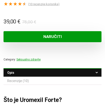
★
★
★
★
★
(
10
recenzije korisnika)
Izvorna
Trenutna
39,00
€
78,00
€
cijena
cijena
bila
je:
NARUČITI
je:
39,00 €.
78,00 €.
Category:
Seksualno zdravlje
Opis
Recenzije (10)
Što je Uromexil Forte?