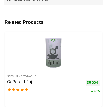
Related Products
SEKSUALNO ZDRAVLJE
GoPotent čaj
Izvorna cijena
Trenu
39,00
€
★
★
★
★
★
50%