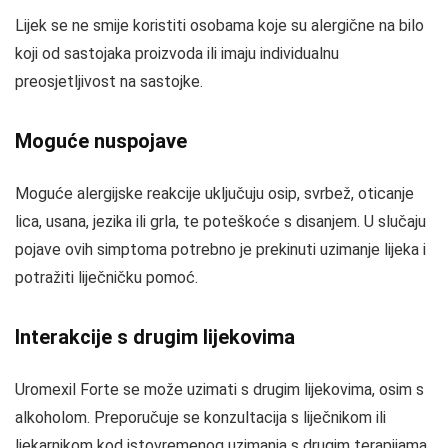
Lijek se ne smije koristiti osobama koje su alergične na bilo
koji od sastojaka proizvoda ili imaju individualnu
preosjetljivost na sastojke.
Moguće nuspojave
Moguće alergijske reakcije uključuju osip, svrbež, oticanje
lica, usana, jezika ili grla, te poteškoće s disanjem. U slučaju
pojave ovih simptoma potrebno je prekinuti uzimanje lijeka i
potražiti liječničku pomoć.
Interakcije s drugim lijekovima
Uromexil Forte se može uzimati s drugim lijekovima, osim s
alkoholom. Preporučuje se konzultacija s liječnikom ili
ljekarnikom kod istovremenog uzimanja s drugim terapijama.