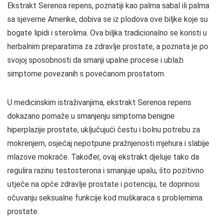
Ekstrakt Serenoa repens, poznatiji kao palma sabal ili palma
sa sjeverne Amerike, dobiva se iz plodova ove biljke koje su
bogate lipidi i sterolima. Ova biljka tradicionalno se koristi u
herbalnim preparatima za zdravlje prostate, a poznata je po
svojoj sposobnosti da smanji upalne procese i ublaži
simptome povezanih s povećanom prostatom.
U medicinskim istraživanjima, ekstrakt Serenoa repens
dokazano pomaže u smanjenju simptoma benigne
hiperplazije prostate, uključujući čestu i bolnu potrebu za
mokrenjem, osjećaj nepotpune pražnjenosti mjehura i slabije
mlazove mokraće. Također, ovaj ekstrakt djeluje tako da
regulira razinu testosterona i smanjuje upalu, što pozitivno
utječe na opće zdravlje prostate i potenciju, te doprinosi
očuvanju seksualne funkcije kod muškaraca s problemima
prostate.