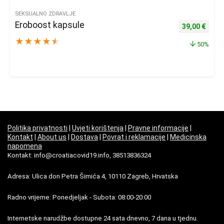
SEKSUALNO ZDRAVLJE
Eroboost kapsule
Izvorna cijena
Trenu
39,00
€
★
★
★
★
★
50%
Politika privatnosti
|
Uvjeti korištenja
|
Pravne informacije
|
Kontakt
|
About us
|
Dostava
|
Povrat i reklamacije
|
Medicinska
napomena
Kontakt: info@croatiacovid19.info, 38513836324
Adresa: Ulica don Petra Šimića 4, 10110 Zagreb, Hrvatska
Radno vrijeme: Ponedjeljak - Subota: 08:00-20:00
Internetske narudžbe dostupne 24 sata dnevno, 7 dana u tjednu.